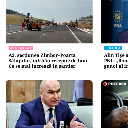
ACTUALITATE
POLITICĂ
A3, secțiunea Zimbor–Poarta
Alin Tișe 
Sălajului, intră în recepție de luni.
PNL: „Rom
Ce se mai lucrează în șantier
gunoi al i