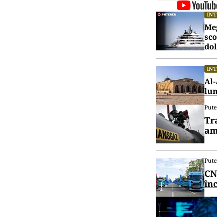
IN
Meg
sco
dol
IN
Al-
lu
Pute
Tr
am
Pute
CN
în