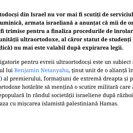
todocşi din Israel nu vor mai fi scutiţi de serviciu
Duminică, armata israeliană a anunţat că mii de o
fi trimise pentru a finaliza procedurile de înrola
ităţii ultraortodoxe, al căror statut de studenți
dică) nu mai este valabil după expirarea legii.
igatorie pentru evreii ultraortodocşi este un subiect 
ul lui
Benjamin Netanyahu
, ţinut unit de o alianţă î
) al premierului, formaţiuni de extremă dreapta şi p
aortodoxe hotărâte să menţină o scutire militară care
epopulară în rândul societăţii israeliene după război
Gaza cu mişcarea islamistă palestiniană Hamas.
Play