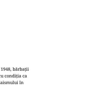
 1948, bărbaţii
cu condiţia ca
daismului în