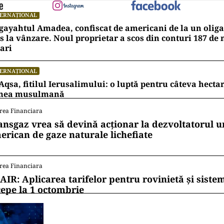
TERNAȚIONAL
ayahtul Amadea, confiscat de americani de la un oligar
s la vânzare. Noul proprietar a scos din conturi 187 de
ari
TERNAȚIONAL
Aqsa, fitilul Ierusalimului: o luptă pentru câteva hecta
mea musulmană
rea Financiara
ansgaz vrea să devină acționar la dezvoltatorul u
erican de gaze naturale lichefiate
rea Financiara
AIR: Aplicarea tarifelor pentru rovinietă și siste
cepe la 1 octombrie