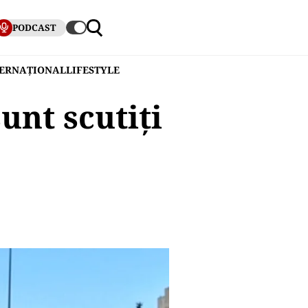
PODCAST
TERNAȚIONAL
LIFESTYLE
unt scutiţi