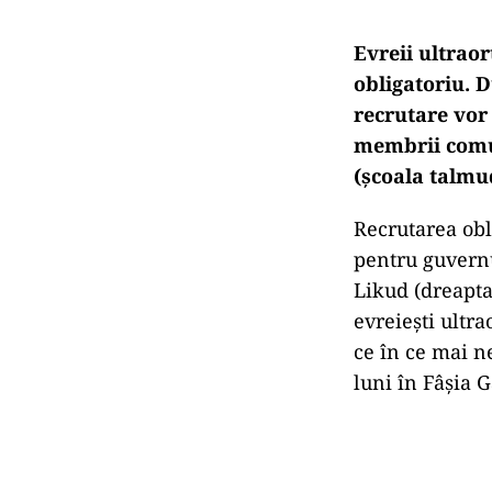
Evreii ultraor
obligatoriu. 
recrutare vor 
membrii comun
(şcoala talmu
Recrutarea obl
pentru guvern
Likud (dreapta
evreieşti ultr
ce în ce mai n
luni în Fâşia 