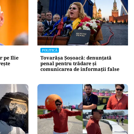
POLITICĂ
r pe Ilie
Tovarășa Șoșoacă: denunțată
rește
penal pentru trădare și
comunicarea de informații false