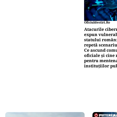
Oficiuldestiri.ro
Atacurile ciber
expun vulnerabi
statului român
repetă scenariu
Ce ascund comu
oficiale și cin
pentru mentena
instituțiilor pu