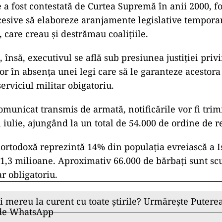
e a fost contestată de Curtea Supremă în anii 2000, f
esive să elaboreze aranjamente legislative tempora
, care creau şi destrămau coaliţiile.
 însă, executivul se află sub presiunea justiţiei priv
lor în absenţa unei legi care să le garanteze acestor
serviciul militar obigatoriu.
omunicat transmis de armată, notificările vor fi trim
 iulie, ajungând la un total de 54.000 de ordine de r
aortodoxă reprezintă 14% din populaţia evreiască a I
1,3 milioane. Aproximativ 66.000 de bărbaţi sunt scu
ar obligatoriu.
ii mereu la curent cu toate știrile? Urmărește Puterea
 de WhatsApp