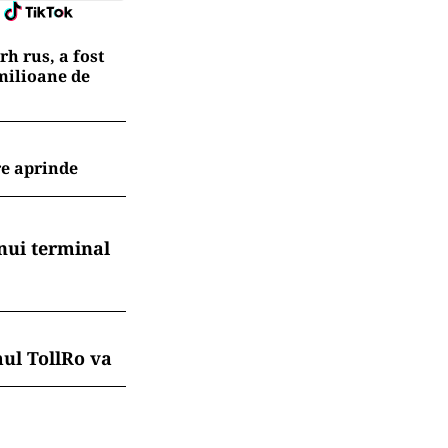
h rus, a fost
 milioane de
re aprinde
nui terminal
mul TollRo va