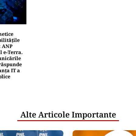
netice
litățile
: ANP
l e‑Terra.
nicările
e răspunde
nța IT a
blice
Alte Articole Importante