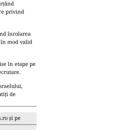
orţând
re privind
ind înrolarea
a în mod valid
ise în etape pe
ecrutare.
sraelului,
tiţi de
.ro și pe