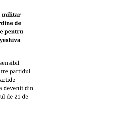
l militar
rdine de
re pentru
 yeshiva
sensibil
ntre partidul
artide
 a devenit din
ul de 21 de