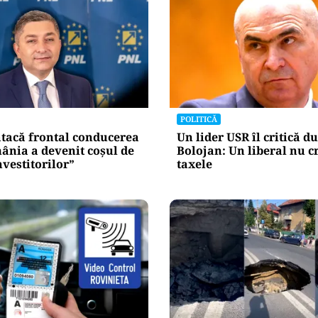
POLITICĂ
atacă frontal conducerea
Un lider USR îl critică du
ânia a devenit coșul de
Bolojan: Un liberal nu c
nvestitorilor”
taxele