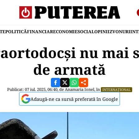
TE
POLITICĂ
FINANCIAR
ECONOMIE
SOCIAL
OPINII
ZVONURI
IN
raortodocşi nu mai s
de armată
Publicat: 07 iul. 2025, 06:40, de
Anamaria Ionel
, în
INTERNAȚIONAL
Adaugă-ne ca sursă preferată în Google