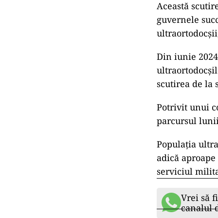
Această scutir
guvernele succ
ultraortodocşii
Din iunie 2024,
ultraortodocşi
scutirea de la 
Potrivit unui c
parcursul lunii
Populaţia ultr
adică aproape 
serviciul milit
Vrei să f
canalul