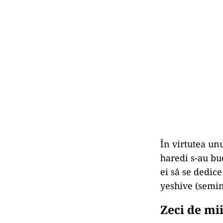
În virtutea unu
haredi s-au buc
ei să se dedic
yeshive (semin
Zeci de mi