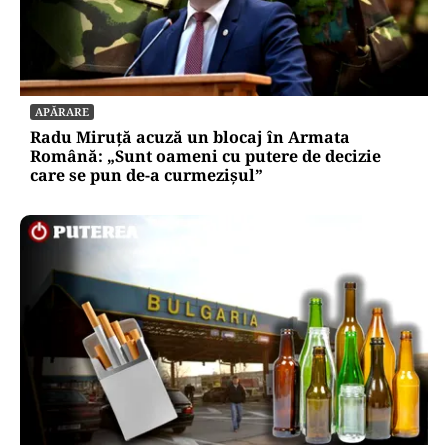
APĂRARE
Radu Miruță acuză un blocaj în Armata
Română: „Sunt oameni cu putere de decizie
care se pun de-a curmezișul”