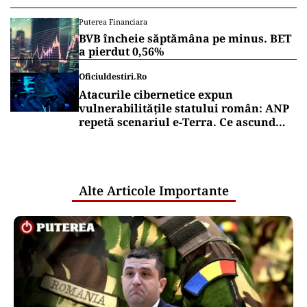
Puterea Financiara
BVB încheie săptămâna pe minus. BET
a pierdut 0,56%
Oficiuldestiri.ro
Atacurile cibernetice expun
vulnerabilitățile statului român: ANP
repetă scenariul e‑Terra. Ce ascund
comunicările oficiale și cine răspunde
pentru mentenanța IT a instituțiilor
publice
Alte Articole Importante