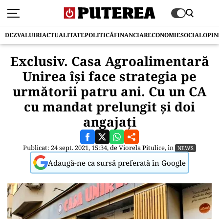
DEZVALUIRI
ACTUALITATE
POLITICĂ
FINANCIAR
ECONOMIE
SOCIAL
OPIN
Exclusiv. Casa Agroalimentară
Unirea își face strategia pe
următorii patru ani. Cu un CA
cu mandat prelungit și doi
angajați
Publicat: 24 sept. 2021, 15:34, de
Viorela Pitulice
, în
NEWS
Adaugă-ne ca sursă preferată în Google