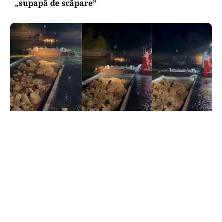
„supapă de scăpare”
ACTUALITATE
Primele două barje, scufundate cu succes în
Dunăre. Radu Miruță: „Este o procedură lentă
pentru a se așeza cât mai bine”
TOS
Politica Cookies
Protecția Datelor Personale