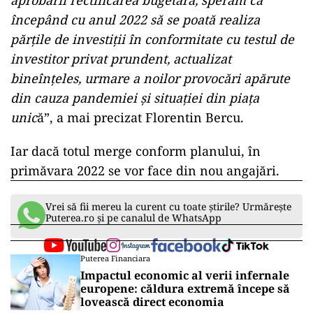
aprobării rectificarea bugetară, sperăm ca
începând cu anul 2022 să se poată realiza
părțile de investiții în conformitate cu testul de
investitor privat prundent, actualizat
bineînțeles, urmare a noilor provocări apărute
din cauza pandemiei și situației din piața
unic
ă”, a mai precizat Florentin Bercu.
Iar dacă totul merge conform planului, în
primăvara 2022 se vor face din nou angajări.
Vrei să fii mereu la curent cu toate știrile? Urmărește
Puterea.ro și pe canalul de WhatsApp
Puterea Financiara
Impactul economic al verii infernale
europene: căldura extremă începe să
lovească direct economia