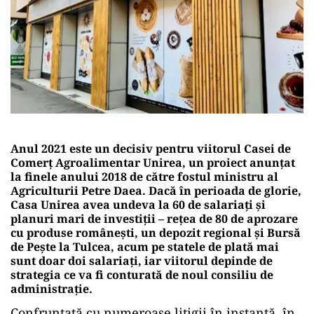
Anul 2021 este un decisiv pentru viitorul Casei de
Comerț Agroalimentar Unirea, un proiect anunțat
la finele anului 2018 de către fostul ministru al
Agriculturii Petre Daea. Dacă în perioada de glorie,
Casa Unirea avea undeva la 60 de salariați și
planuri mari de investiții – rețea de 80 de aprozare
cu produse românești, un depozit regional și Bursă
de Pește la Tulcea, acum pe statele de plată mai
sunt doar doi salariați, iar viitorul depinde de
strategia ce va fi conturată de noul consiliu de
administrație.
Confruntată cu numeroase litigii în instanță, în