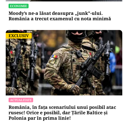
ECONOMIE
Moody’s ne-a lăsat deasupra „junk”-ului.
România a trecut examenul cu nota minimă
EXCLUSIV
EXCLUSIV
ACTUALITATE
România, în fața scenariului unui posibil atac
rusesc! Orice e posibil, dar Țările Baltice și
Polonia par în prima linie!