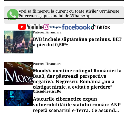
Vrei să fii mereu la curent cu toate știrile? Urmărește
Puterea.ro și pe canalul de WhatsApp
Puterea Financiara
BVB încheie săptămâna pe minus. BET
a pierdut 0,56%
Puterea Financiara
Moody’s menține ratingul României la
Baa3, dar păstrează perspectiva
negativă. Negrescu: România „nu a
câștigat nimic, a evitat o pierdere”
Oficiuldestiri.ro
Atacurile cibernetice expun
vulnerabilitățile statului român: ANP
repetă scenariul e‑Terra. Ce ascund
comunicările oficiale și cine răspunde
pentru mentenanța IT a instituțiilor
publice