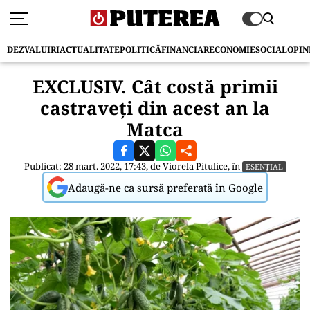
DEZVALUIRI
ACTUALITATE
POLITICĂ
FINANCIAR
ECONOMIE
SOCIAL
OPIN
EXCLUSIV. Cât costă primii
castraveți din acest an la
Matca
Publicat: 28 mart. 2022, 17:43, de
Viorela Pitulice
, în
ESENȚIAL
Adaugă-ne ca sursă preferată în Google