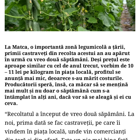
La Matca, o importantă zonă legumicolă a țării,
primii castraveți din recolta acestui an au apărut
în urmă cu vreo două săptămâni. Deși prețul este
aproape similar cu cel de anul trecut, vorbim de 10
– 11 lei pe kilogram în piața locală, profitul se
anunță mai mic, deoarece s-au mărit costurile.
Producătorii speră, însă, ca măcar să se mențină
mai mult și nu doar o săptămână cum s-a
întâmplat în alți ani, dacă vor să se aleagă și ei cu
ceva.
“Recoltatul a început de vreo două săpămâni. La
noi, prima dată se fac castraveții, pe care îi
vindem în piața locală, unde vin comercianți
din tară și din afară. Este un pic mai bine față