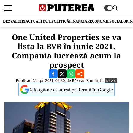
DEZVALUIRI
ACTUALITATE
POLITICĂ
FINANCIAR
ECONOMIE
SOCIAL
OPIN
One United Properties se va
lista la BVB în iunie 2021.
Compania lucrează acum la
prospect
Publicat: 21 apr. 2021, 06:30, de
Răzvan Zamfir
, în
NEWS
Adaugă-ne ca sursă preferată în Google