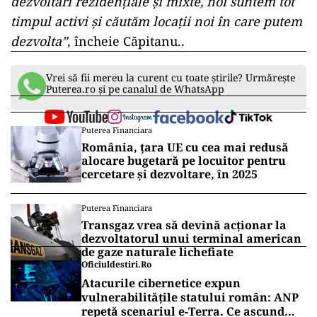
dezvoltări rezidențiale și mixte, noi suntem tot
timpul activi și căutăm locații noi în care putem
dezvolta”
, încheie Căpitanu..
Vrei să fii mereu la curent cu toate știrile? Urmărește
Puterea.ro și pe canalul de WhatsApp
Puterea Financiara
România, țara UE cu cea mai redusă
alocare bugetară pe locuitor pentru
cercetare și dezvoltare, în 2025
Puterea Financiara
Transgaz vrea să devină acționar la
dezvoltatorul unui terminal american
de gaze naturale lichefiate
Oficiuldestiri.ro
Atacurile cibernetice expun
vulnerabilitățile statului român: ANP
repetă scenariul e‑Terra. Ce ascund