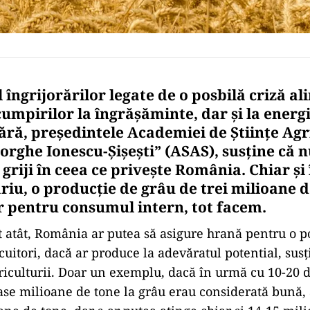
 îngrijorărilor legate de o posbilă criză a
umpirilor la îngrășăminte, dar și la energi
ără, președintele Academiei de Ştiinţe Agri
orghe Ionescu-Şişeşti” (ASAS), susține că n
griji în ceea ce privește România. Chiar și 
iu, o producție de grâu de trei milioane d
ar pentru consumul intern, tot facem.
 atât, România ar putea să asigure hrană pentru o p
uitori, dacă ar produce la adevăratul potential, susț
riculturii. Doar un exemplu, dacă în urmă cu 10-20 d
ase milioane de tone la grâu erau considerată bună