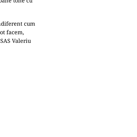
ioane tone cu
ndiferent cum
tot facem,
ASAS Valeriu