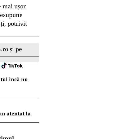
e mai ușor
presupune
i, potrivit
.ro și pe
atul încă nu
un atentat la
rimul