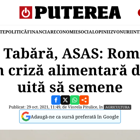
TE
POLITICĂ
FINANCIAR
ECONOMIE
SOCIAL
OPINII
ZVONURI
IN
 Tabără, ASAS: Rom
n criză alimentară 
uită să semene
Publicat: 29 oct. 2021, 11:49, de
Viorela Pitulice
, în
AGRICULTURA
Adaugă-ne ca sursă preferată în Google