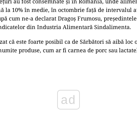
ețuri au fost consemnate și în România, unde alime
 la 10% în medie, în octombrie față de intervalul a
pă cum ne-a declarat Dragoș Frumosu, preşedintele
ndicatelor din Industria Alimentară Sindalimenta.
zat că este foarte posibil ca de Sărbători să aibă loc 
anumite produse, cum ar fi carnea de porc sau lactat
ad