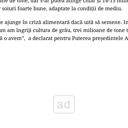
ane de tone, dar s-ar putea atinge chiar și 14-15 mil
 soiuri foarte bune, adaptate la condiții de mediu.
 ajunge în criză alimentară dacă uită să semene. I
 am îngriji cultura de grâu, trei milioane de tone 
 o avem”, a declarat pentru Puterea președintele 
Play