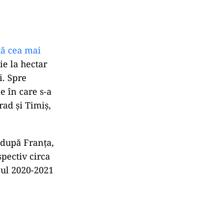
ată cea mai
ie la hectar
i. Spre
e în care s-a
rad și Timiș,
 după Franța,
spectiv circa
nul 2020-2021