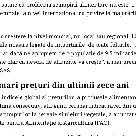
 spune că problema scumpirii alimentare nu este o 
semnale la nivel international cu privire la majorăril
 o creștere la nivel mondial, nu local sau regional. L
ele noastre legate de importurile de toate felurile,
iar dacă ne apropiem de o populație de 9,5 miliard
ste clar că nevoia de alimente va crește”, a mai prec
ASAS.
mari prețuri din ultimii zece ani
 indicele global al preţurilor la produsele alimentar
lună consecutiv, atingând cel mai ridicat nivel din u
scumpirilor la cereale şi uleiuri vegetale, a anunţat
te pentru Alimentaţie şi Agricultură (FAO).