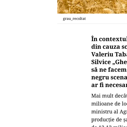
grau_recoltat
În contextul
din cauza sc
Valeriu Tab
Silvice „Ghe
să ne facem 
negru scenar
ar fi neces
Mai mult decât
milioane de loc
ministru al Ag
producție de ș