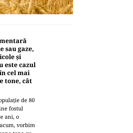
limentară
e sau gaze,
cole şi
u este cazul
în cel mai
e tone, cât
opulație de 80
ine fostul
e ani, o
, acum, vorbim