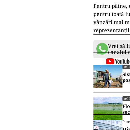
Pentru pâine, 
pentru toată l
vânzări mai mic
reprezentanți
Vrei să f
canalul
AG
Sis
po
AG
Flo
sec
Pute
Di