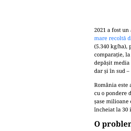
2021 a fost un
mare recoltă d
(5.340 kg/ha), 
comparație, la 
depășit media n
dar și în sud –
România este a
cu o pondere d
șase milioane 
încheiat la 30 
O proble