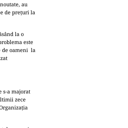
noutate, au
e de prețuri la
ăsând la o
 problema este
e de oameni la
izat
e s-a majorat
ltimii zece
 Organizaţia