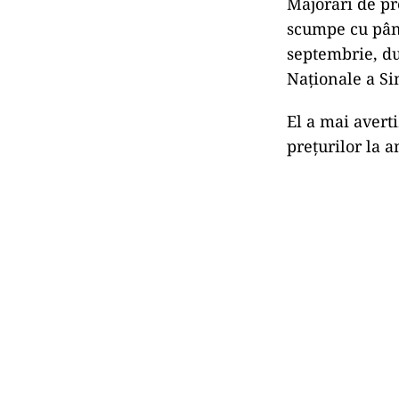
Majorări de pr
scumpe cu până
septembrie, du
Naţionale a Si
El a mai averti
prețurilor la 