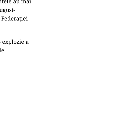
ntele au mai
ugust-
 Federaţiei
o explozie a
ele.