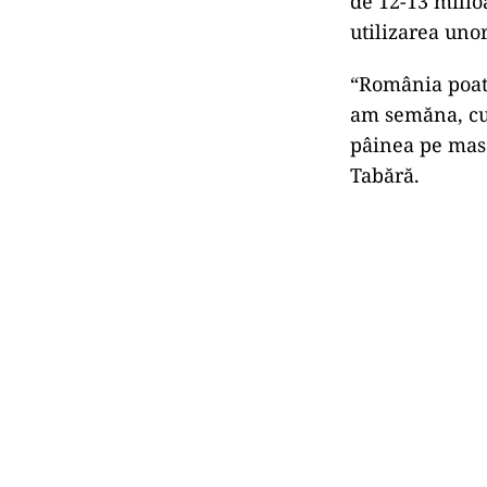
de 12-13 milio
utilizarea unor
“România poate
am semăna, cum
pâinea pe masă
Tabără.