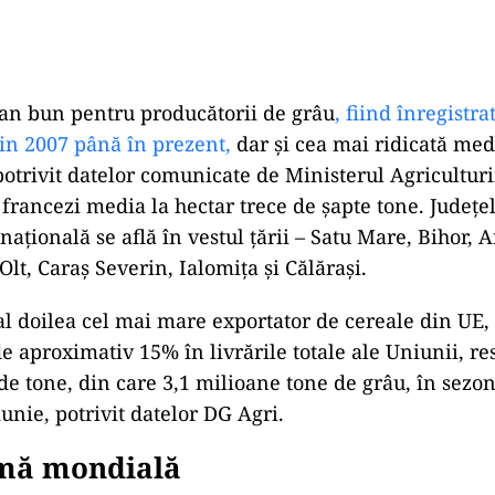
 an bun pentru producătorii de grâu
, fiind înregistr
in 2007 până în prezent,
dar și cea mai ridicată med
potrivit datelor comunicate de Ministerul Agriculturi
francezi media la hectar trece de șapte tone. Județel
ațională se află în vestul țării – Satu Mare, Bihor, A
 Olt, Caraș Severin, Ialomița și Călărași.
l doilea cel mai mare exportator de cereale din UE,
e aproximativ 15% în livrările totale ale Uniunii, re
de tone, din care 3,1 milioane tone de grâu, în sezo
iunie, potrivit datelor DG Agri.
mă mondială