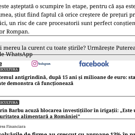
este așteptată o scumpire în etape, pentru că așa est
umea, știut fiind faptul că orice creștere de prețuri 
i, un risc de care procesatorii sunt perfect conștienț
lor Rompan.
ii mereu la curent cu toate știrile? Urmărește Puterea
 de WhatsApp
RICULTURA
temul antigrindină, după 15 ani și milioane de euro: st
ate demonstra că funcționează
RICULTURA
rin Barbu acuză blocarea investițiilor în irigații: „Este 
uritatea alimentară a României”
rea Financiara
zolvările de firme au crescut cu aproape 13% în p