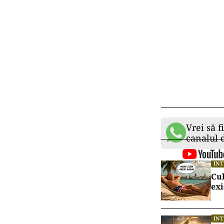
Vrei să f
canalul
IN
Cu
exi
IN