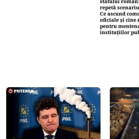
statului român
repetă scenariu
Ce ascund comu
oficiale și cin
pentru mentena
instituțiilor pu