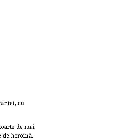
anței, cu
moarte de mai
e de heroină.