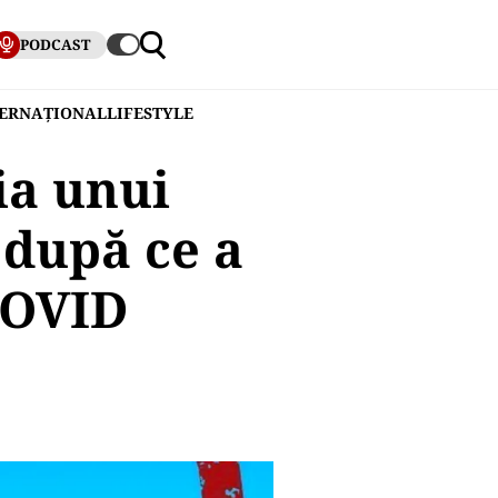
PODCAST
TERNAȚIONAL
LIFESTYLE
ia unui
 după ce a
 COVID