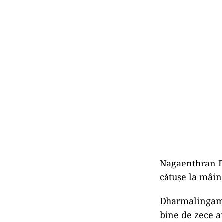
Nagaenthran Dh
cătușe la mâin
Dharmalingam a
bine de zece a