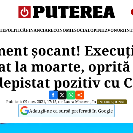
TE
POLITICĂ
FINANCIAR
ECONOMIE
SOCIAL
OPINII
ZVONURI
IN
ent șocant! Execuț
 la moarte, oprită
depistat pozitiv cu
Publicat: 09 nov. 2021, 17:15, de
Laura Macovei
, în
INTERNAȚIONAL
Adaugă-ne ca sursă preferată în Google