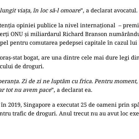
ungit viața, în loc să-l omoare
”, a declarat avocatul.
atenția opiniei publice la nivel internațional – prem
erți ONU și miliardarul Richard Branson numărându-
apel pentru comutarea pedepsei capitale în cazul lu
oraș-stat bogat, are una dintre cele mai dure legi d
cului de droguri.
eranța. Zi de zi ne luptăm cu frica. Pentru moment
dar tot nu avem pace
”, a declarat ea.
în 2019, Singapore a executat 25 de oameni prin sp
tru trafic de droguri. Anul trecut nu au avut loc exe