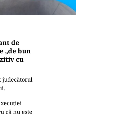
ant de
e „de bun
zitiv cu
t judecătorul
i.
execuției
ru că nu este