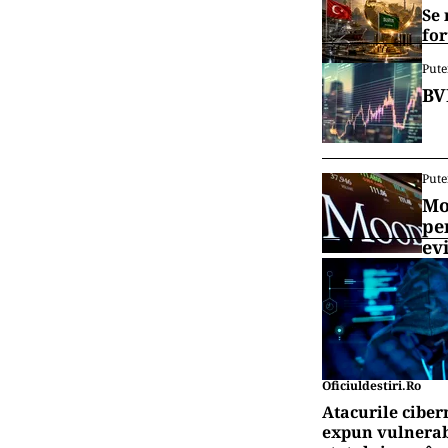
Se 
for
Pute
BV
Pute
Mo
pe
ev
Oficiuldestiri.ro
Atacurile ciber
expun vulnerabi