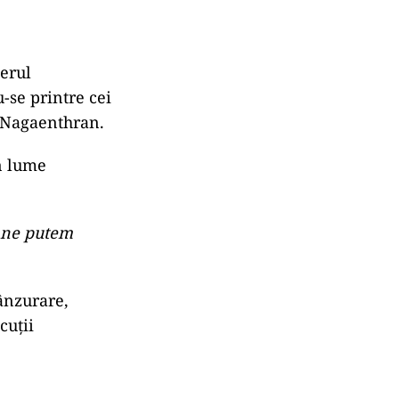
ierul
se printre cei
i Nagaenthran.
in lume
, ne putem
ânzurare,
cuții