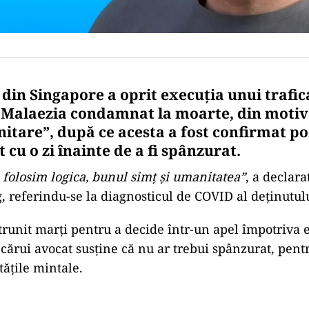
 din Singapore a oprit execuția unui trafic
 Malaezia condamnat la moarte, din motiv
itare”, după ce acesta a fost confirmat po
cu o zi înainte de a fi spânzurat.
 folosim logica, bunul simț și umanitatea”
, a declara
referindu-se la diagnosticul de COVID al deținutulu
ntrunit marți pentru a decide într-un apel împotriva 
 cărui avocat susține că nu ar trebui spânzurat, pent
tățile mintale.