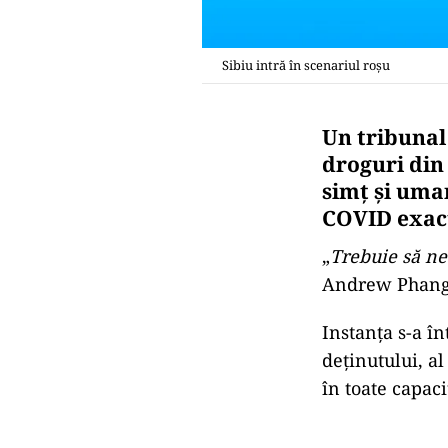
Sibiu intră în scenariul roșu
Un tribunal
droguri din
simț și uman
COVID exact 
„
Trebuie să ne
Andrew Phang, 
Instanța s-a î
deținutului, al
în toate capaci