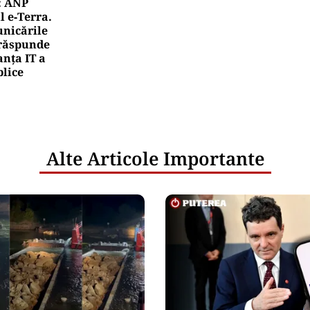
: ANP
l e‑Terra.
nicările
e răspunde
nța IT a
blice
Alte Articole Importante