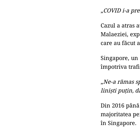
„
COVID i-a prel
Cazul a atras 
Malaeziei, exp
care au făcut 
Singapore, un 
împotriva trafi
„
Ne-a rămas sp
liniști puțin, 
Din 2016 până 
majoritatea pen
în Singapore.