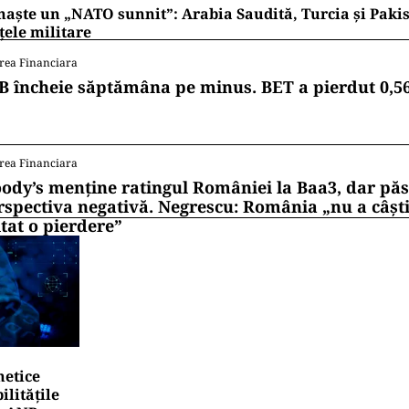
naște un „NATO sunnit”: Arabia Saudită, Turcia și Pakis
țele militare
rea Financiara
B încheie săptămâna pe minus. BET a pierdut 0,5
rea Financiara
ody’s menține ratingul României la Baa3, dar pă
rspectiva negativă. Negrescu: România „nu a câști
itat o pierdere”
netice
litățile