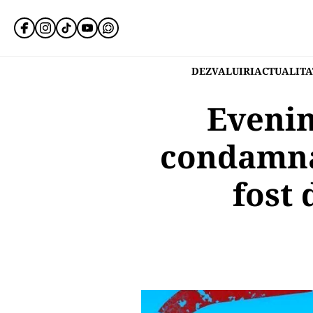
DEZVALUIRI
ACTUALITA
Evenim
condamnat
fost 