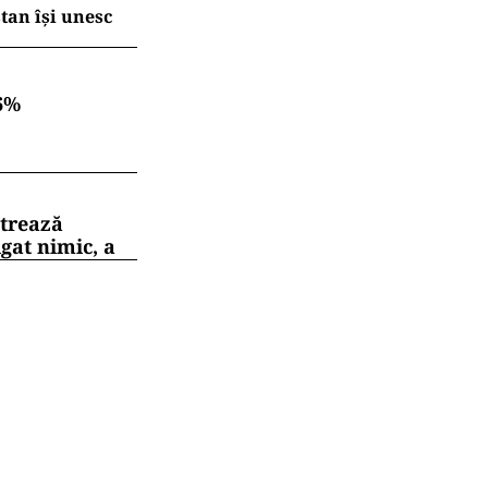
tan își unesc
6%
strează
gat nimic, a