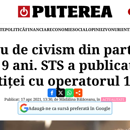
TE
POLITICĂ
FINANCIAR
ECONOMIE
SOCIAL
OPINII
ZVONURI
IN
 de civism din par
 9 ani. STS a publica
tiței cu operatorul 
Publicat: 17 apr. 2021, 13:30, de
Mădălina Bălăceanu
, în
ACTUALITATE
Adaugă-ne ca sursă preferată în Google