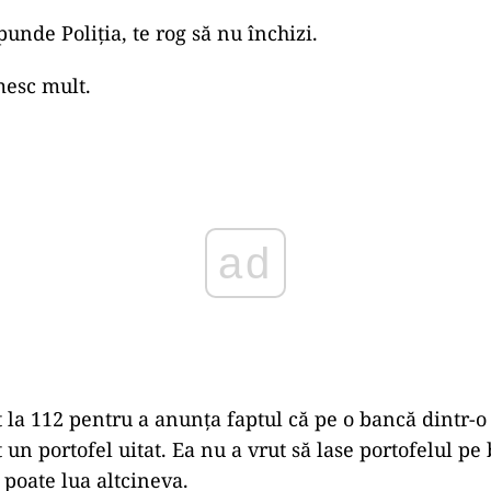
unde Poliția, te rog să nu închizi.
mesc mult.
ad
t la 112 pentru a anunța faptul că pe o bancă dintr-o 
 un portofel uitat. Ea nu a vrut să lase portofelul pe
l poate lua altcineva.