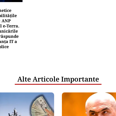
netice
litățile
: ANP
l e‑Terra.
nicările
e răspunde
nța IT a
blice
Alte Articole Importante