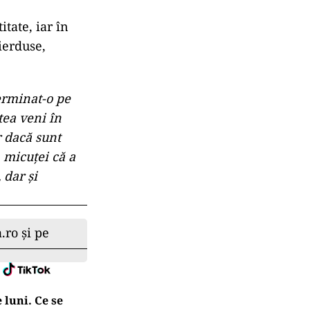
tate, iar în
ierduse,
terminat-o pe
tea veni în
r dacă sunt
 micuței că a
 dar și
.ro și pe
 luni. Ce se