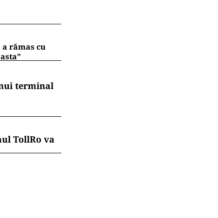
ă a rămas cu
 asta”
nui terminal
mul TollRo va