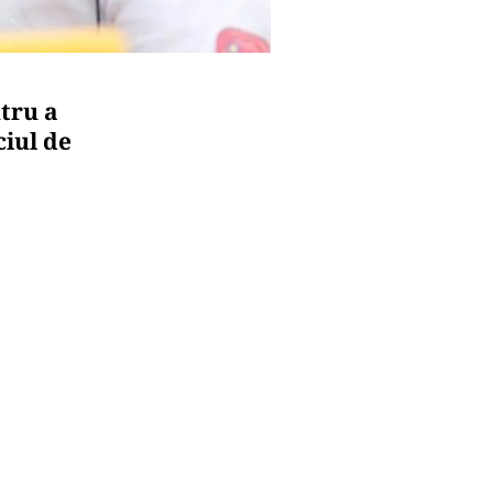
ntru a
ciul de