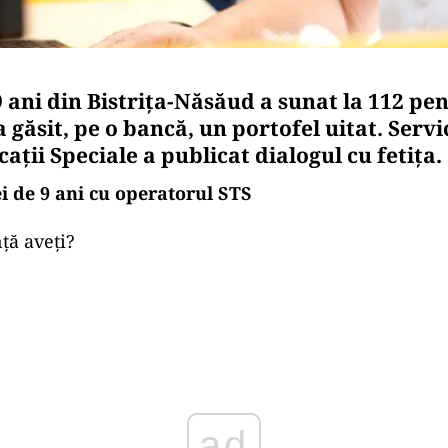
9 ani din Bistrița-Năsăud a sunat la 112 pe
 găsit, pe o bancă, un portofel uitat. Servi
ții Speciale a publicat dialogul cu fetița.
ei de 9 ani cu operatorul STS
ță aveți?
Play