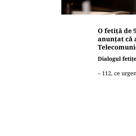
O fetiță de 
anunțat că a
Telecomunica
Dialogul fetiț
– 112, ce urgen