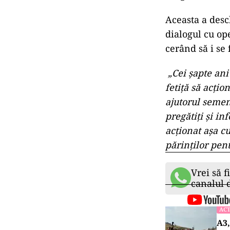
Aceasta a desch
dialogul cu op
cerând să i se 
„Cei șapte ani
fetiță să acțio
ajutorul semeni
pregătiți și i
acționat așa c
părinților pent
Vrei să f
canalul
ACT
A3,