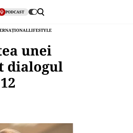
PODCAST
TERNAȚIONAL
LIFESTYLE
tea unei
t dialogul
112