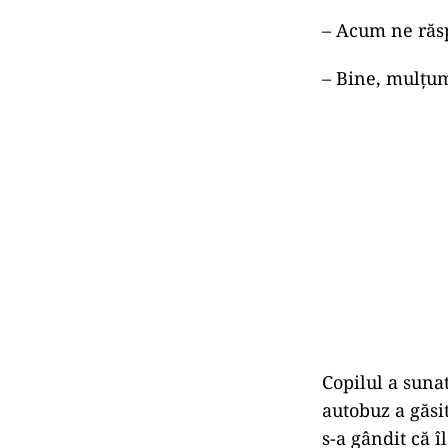
– Acum ne răsp
– Bine, mulțu
Copilul a suna
autobuz a găsit
s-a gândit că î