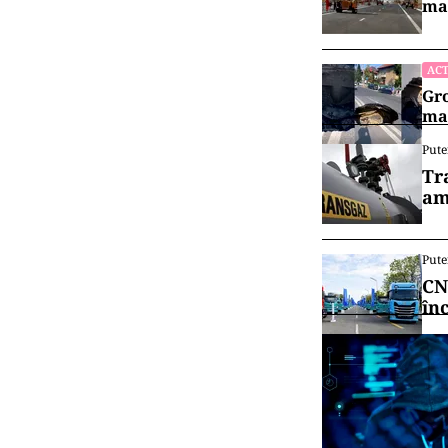
mai
ACT
Gro
maș
Pute
Tr
am
Pute
CN
în