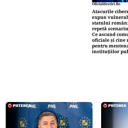
Oficiuldestiri.ro
Atacurile ciber
expun vulnerabi
statului român
repetă scenariu
Ce ascund comu
oficiale și cin
pentru mentena
instituțiilor pu