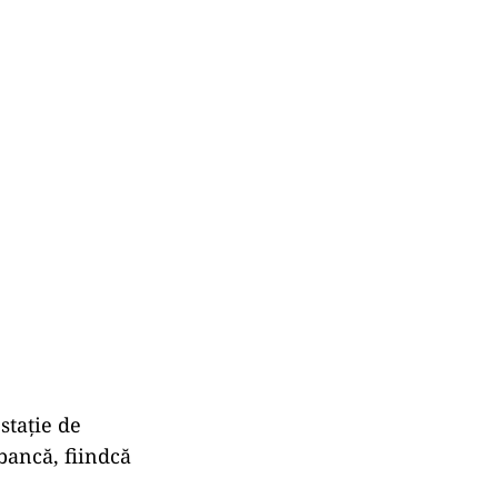
stație de
 bancă, fiindcă