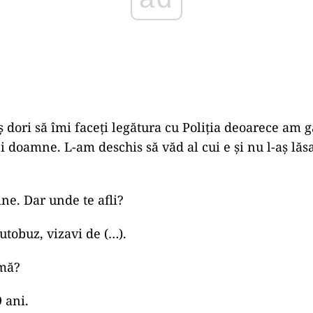
 dori să îmi faceți legătura cu Poliția deoarece am g
i doamne. L-am deschis să văd al cui e și nu l-aș lăsa 
ine. Dar unde te afli?
autobuz, vizavi de (…).
mă?
9 ani.