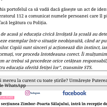
is portofelul ca să vadă dacă găsește un act de identi
eratorul 112 a comunicat numele persoanei care îl p
facă legătura cu Poliția.
 de acasă și educația civică învățată la școală au de
neze exemplar într-o situație neobișnuită, când ar pu
lor. Copiii sunt sinceri și acționează din instinct, ia
nformați, vor proceda întotdeauna corect. Îi mulțumim
um ar trebui să procedeze orice cetățean responsabil,
ru educația oferită fetiței lor”, transmite STS.
ii mereu la curent cu toate știrile? Urmărește Puterea
 de WhatsApp
UALITATE
 secțiunea Zimbor–Poarta Sălajului, intră în recepție de