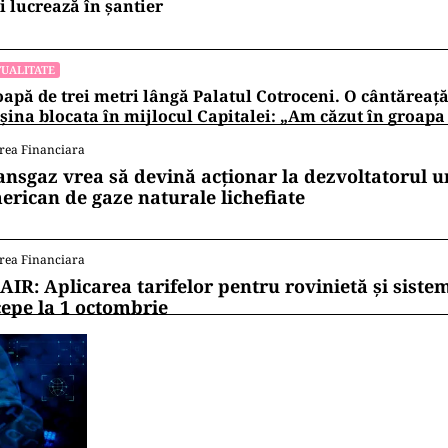
 lucrează în șantier
UALITATE
apă de trei metri lângă Palatul Cotroceni. O cântăreaț
ina blocata în mijlocul Capitalei: „Am căzut în groapa
rea Financiara
ansgaz vrea să devină acționar la dezvoltatorul u
erican de gaze naturale lichefiate
rea Financiara
AIR: Aplicarea tarifelor pentru rovinietă și siste
cepe la 1 octombrie