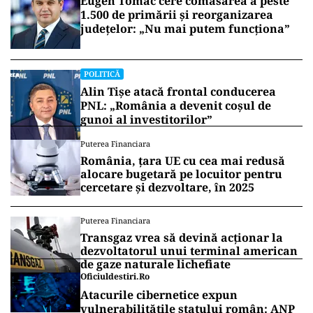
„
Nu cred că atunci când te înscrii într-
un partid sau decizi să colaborezi într-
o formă sau alta trebuie să o faci
neapărat dacă primești ceva
„, a spus
președintele PNL.
Vrei să fii mereu la curent cu toate știrile? Urmărește
Puterea.ro și pe canalul de WhatsApp
POLITICĂ
Eugen Tomac cere comasarea a peste
1.500 de primării și reorganizarea
județelor: „Nu mai putem funcționa”
POLITICĂ
Alin Tișe atacă frontal conducerea
PNL: „România a devenit coșul de