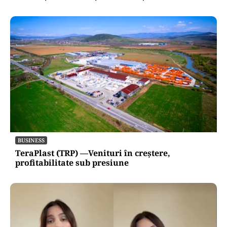
INTERNAȚIONAL
Se naște un „NATO sunnit”: Arabia Saudită,
Turcia și Pakistan își unesc forțele militare