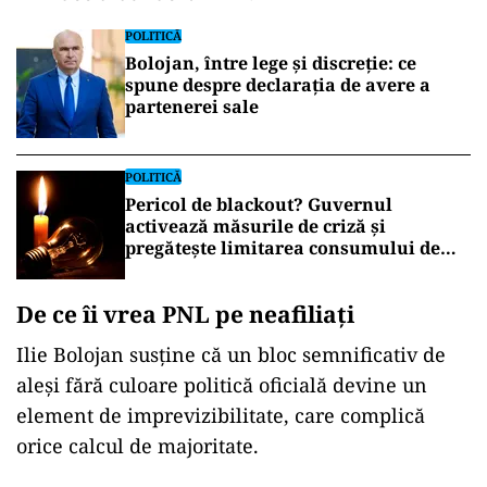
trasează o linie clară între ceea ce el consideră
pragmatism și ceea ce oponenții ar putea numi
traseism.
„
Așa cum știți, eu nu am încurajat
traseismul politic, dar avem o situație
interesantă în Parlamentul României
în care 10%, cel puțin, din
parlamentari nu se mai regăsesc pe
listele pe care au fost votați în 2024
„, a
declarat liderul PNL.
POLITICĂ
Bolojan, între lege și discreție: ce
spune despre declarația de avere a
partenerei sale