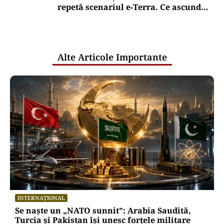
gunoi al investitorilor”
Puterea Financiara
România, țara UE cu cea mai redusă
alocare bugetară pe locuitor pentru
cercetare și dezvoltare, în 2025
Puterea Financiara
Transgaz vrea să devină acționar la
dezvoltatorul unui terminal american
de gaze naturale lichefiate
Oficiuldestiri.ro
Atacurile cibernetice expun
vulnerabilitățile statului român: ANP
repetă scenariul e‑Terra. Ce ascund
comunicările oficiale și cine răspunde
pentru mentenanța IT a instituțiilor
publice
Alte Articole Importante