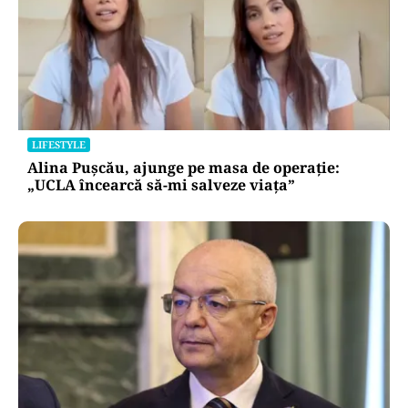
BUSINESS
TeraPlast (TRP) —Venituri în creștere,
profitabilitate sub presiune