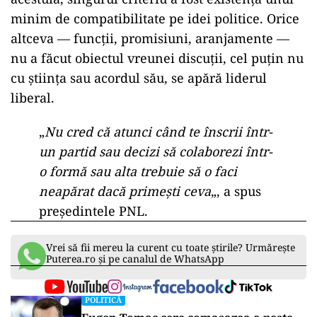
Mecanismul a funcționat de jos în sus, potrivit
liderului liberal. Filialele județene au purtat
dialogul, iar conducerea centrală a validat
rezultatul.
Fără oferte, fără negocieri — spune
Bolojan
Ilie Bolojan spune că pentru aceste mutări,
aleșii nu au primit nimic în schimb. Potrivit
acestuia, singurul criteriu a fost existența unui
minim de compatibilitate pe idei politice. Orice
altceva — funcții, promisiuni, aranjamente —
nu a făcut obiectul vreunei discuții, cel puțin nu
cu știința sau acordul său, se apără liderul
liberal.