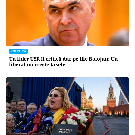
INTERNAȚIONAL
Megayahtul Amadea, confiscat de americani de
la un oligarh rus, a fost scos la vânzare. Noul
proprietar a scos din conturi 187 de milioane de
dolari