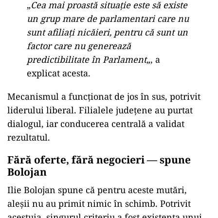
POLITICĂ
Pericol de blackout? Guvernul
activează măsurile de criză și
pregătește limitarea consumului de
energie
De ce îi vrea PNL pe neafiliați
Ilie Bolojan susține că un bloc semnificativ de
aleși fără culoare politică oficială devine un
element de imprevizibilitate, care complică
orice calcul de majoritate.
„
Cea mai proastă situație este să existe
un grup mare de parlamentari care nu
sunt afiliați nicăieri, pentru că sunt un
factor care nu generează
predictibilitate în Parlament
„, a
explicat acesta.