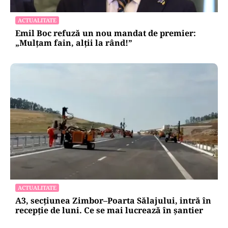
LIFESTYLE
Alina Pușcău, ajunge pe masa de operație:
„UCLA încearcă să-mi salveze viața”
ACTUALITATE
Emil Boc refuză un nou mandat de premier:
„Mulțam fain, alții la rând!”