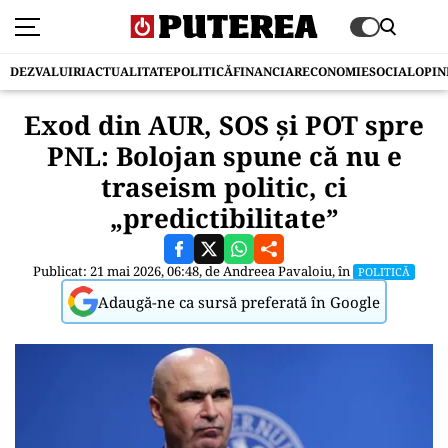
DEZVALUIRI
ACTUALITATE
POLITICĂ
FINANCIAR
ECONOMIE
SOCIAL
OPIN
Exod din AUR, SOS și POT spre
PNL: Bolojan spune că nu e
traseism politic, ci
„predictibilitate”
Publicat: 21 mai 2026, 06:48, de
Andreea Pavaloiu
, în
POLITICĂ
Adaugă-ne ca sursă preferată în Google