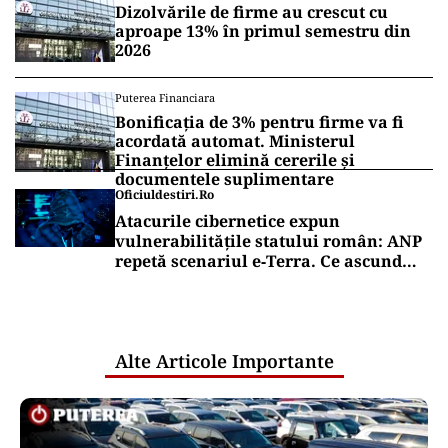
Dizolvările de firme au crescut cu
aproape 13% în primul semestru din
2026
Puterea Financiara
Bonificația de 3% pentru firme va fi
acordată automat. Ministerul
Finanțelor elimină cererile și
documentele suplimentare
Oficiuldestiri.ro
Atacurile cibernetice expun
vulnerabilitățile statului român: ANP
repetă scenariul e‑Terra. Ce ascund
comunicările oficiale și cine răspunde
pentru mentenanța IT a instituțiilor
publice
Alte Articole Importante