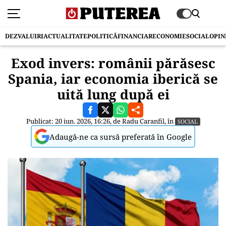
DEZVALUIRI
ACTUALITATE
POLITICĂ
FINANCIAR
ECONOMIE
SOCIAL
OPIN
Exod invers: românii părăsesc
Spania, iar economia iberică se
uită lung după ei
Publicat: 20 iun. 2026, 16:26, de
Radu Caranfil
, în
SOCIAL
Adaugă-ne ca sursă preferată în Google