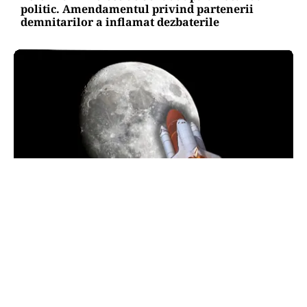
politic. Amendamentul privind partenerii
demnitarilor a inflamat dezbaterile
INTERNAȚIONAL
O bucată uriașă dintr-o rachetă SpaceX ar fi
lovit Luna. NASA va studia impactul
TOS
Politica Cookies
Protecția Datelor Personale