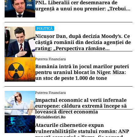
PNL. Liberalii cer desemnarea de
urgență a unui nou premier: „Trebuie
să iasă fum alb de la Cotroceni!”
POLITICĂ
Nicușor Dan, după decizia Moody’s. Ce
câștigă românii din decizia agenției de
rating: „Perspectiva rămâne
rezervată”
Puterea Financiara
România intră în jocul marilor puteri
pentru uraniul blocat în Niger. Miza:
un stoc de peste 1.000 de tone
Puterea Financiara
Impactul economic al verii infernale
europene: căldura extremă începe să
lovească direct economia
Oficiuldestiri.ro
Atacurile cibernetice expun
vulnerabilitățile statului român: ANP