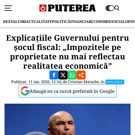
DEZVALUIRI
ACTUALITATE
POLITICĂ
FINANCIAR
ECONOMIE
SOCIAL
OPIN
Explicațiile Guvernului pentru
șocul fiscal: „Impozitele pe
proprietate nu mai reflectau
realitatea economică”
Publicat: 11 ian. 2026, 12:54, de
Cristian Matache
, în
POLITICĂ
Adaugă-ne ca sursă preferată în Google