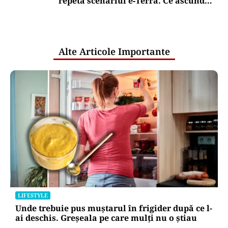
repetă scenariul e‑Terra. Ce ascund
comunicările oficiale și cine răspunde
pentru mentenanța IT a instituțiilor
publice
Alte Articole Importante
LIFESTYLE
Unde trebuie pus muștarul în frigider după ce l-
ai deschis. Greșeala pe care mulți nu o știau