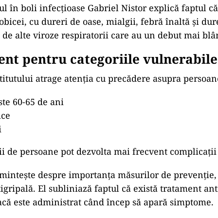
tul în boli infecțioase Gabriel Nistor explică faptul c
bicei, cu dureri de oase, mialgii, febră înaltă și dur
 de alte viroze respiratorii care au un debut mai blâ
nt pentru categoriile vulnerabile
itutului atrage atenția cu precădere asupra persoan
ste 60-65 de ani
ice
i
ii de persoane pot dezvolta mai frecvent complicații 
intește despre importanța măsurilor de prevenție, 
gripală. El subliniază faptul că există tratament ant
dacă este administrat când încep să apară simptome.