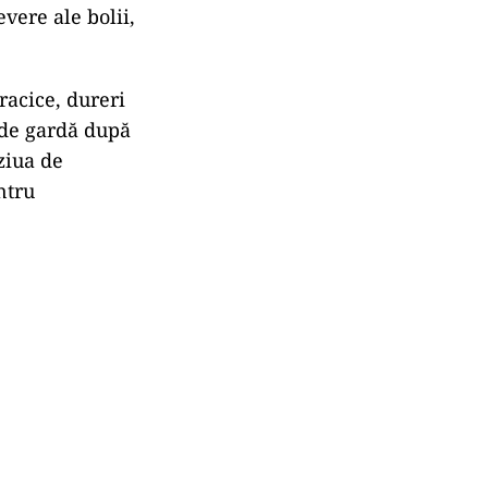
evere ale bolii,
racice, dureri
a de gardă după
 ziua de
ntru