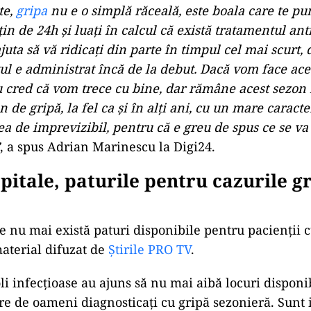
te,
gripa
nu e o simplă răceală, este boala care te pu
in de 24h și luați în calcul că există tratamentul ant
juta să vă ridicați din parte în timpul cel mai scurt,
ul e administrat încă de la debut. Dacă vom face ace
u cred că vom trece cu bine, dar rămâne acest sezon 
n de gripă, la fel ca și în alți ani, cu un mare caract
a de imprevizibil, pentru că e greu de spus ce se va
, a spus Adrian Marinescu la Digi24.
spitale, paturile pentru cazurile g
le nu mai există paturi disponibile pentru pacienții 
material difuzat de
Știrile PRO TV
.
oli infecțioase au ajuns să nu mai aibă locuri disponi
 de oameni diagnosticați cu gripă sezonieră. Sunt i