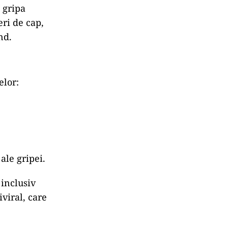
ă gripa
eri de cap,
nd.
elor:
ale gripei.
inclusiv
iviral, care