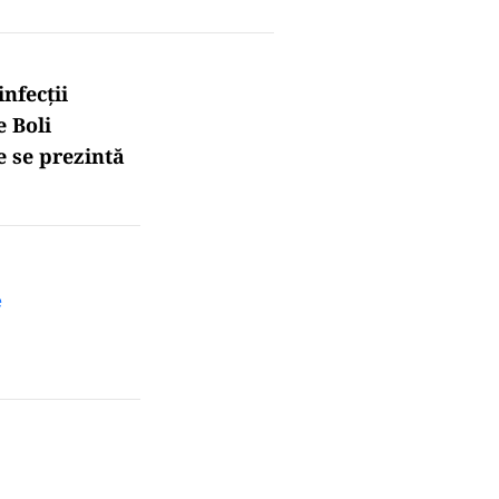
nfecții
e Boli
e se prezintă
e