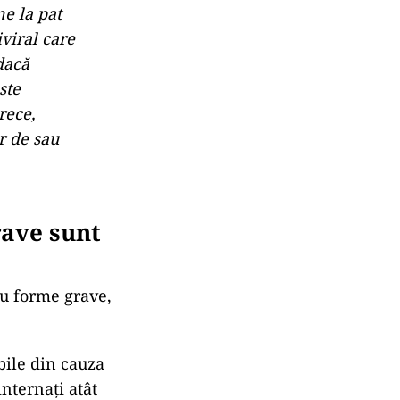
ne la pat
iviral care
 dacă
ste
rece,
er de sau
rave sunt
cu forme grave,
bile din cauza
nternați atât