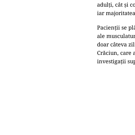
adulți, cât și 
iar majoritatea
Pacienții se p
ale musculatur
doar câteva zil
Crăciun, care 
investigații s