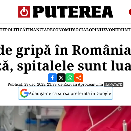
TE
POLITICĂ
FINANCIAR
ECONOMIE
SOCIAL
OPINII
ZVONURI
IN
de gripă în România
ă, spitalele sunt lua
Publicat: 29 dec. 2025, 21:39, de
Răzvan Aprozeanu
, în
SĂNĂTATE
Adaugă-ne ca sursă preferată în Google