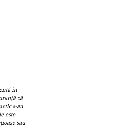
entă în
guranță că
actic s-au
ie este
cțioase sau