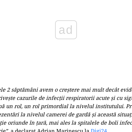
ele 2 săptămâni avem o creștere mai mult decât evid
ivește cazurile de infecții respiratorii acute și cu si
ă un rol, un rol primordial la nivelul institutului. Pr
zentări la nivelul camerei de gardă și această situaț
ție oriunde în țară, mai ales la spitalele de boli infe
rie”
, a declarat Adrian Marinescu la
Digi24
.