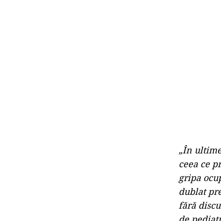
„În ultim
ceea ce pr
gripa ocup
dublat pre
fără discu
de pediat