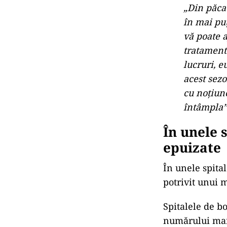
„Din păca
în mai puț
vă poate a
tratament
lucruri, e
acest sezo
cu noțiune
întâmpla”
În unele 
epuizate
În unele spita
potrivit unui 
Spitalele de b
numărului mare