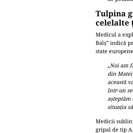
Tulpina g
celelalte
Medicul a expl
Balș” indică pr
state europene
„Noi am fă
din Matei 
această va
într-un se
așteptăm 
situația s
Medicii sublini
gripal de tip 