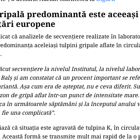
ripală predominantă este aceeași 
 țări europene
icat că analizele de secvențiere realizate în laborat
edominanța aceleiași tulpini gripale aflate în circula
.
cut secvențiere la nivelul Institutul, la nivelul labo
Balș și am constatat că un procent important se refe
riantă. Așa cum era de așteptat, nu e ceva diferit. 
zon de gripă aflat într-un punct de intensitate mare
ca în următoarele săptămâni și la începutul anului v
ă fie una complicată”.
ază că situația este agravată de tulpina K, în circulaț
A. Această formă se transmite mult mai rapid de la o 