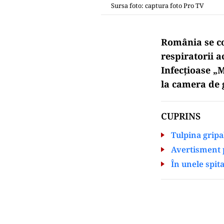
Sursa foto: captura foto Pro TV
România se co
respiratorii a
Infecțioase „
la camera de 
CUPRINS
Tulpina gripa
Avertisment p
În unele spit