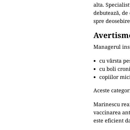
alta. Specialis
debutează, de o
spre deosebire
Avertisme
Managerul inst
cu vârsta pe
cu boli cron
copiilor mic
Aceste categor
Marinescu ream
vaccinarea anti
este eficient 