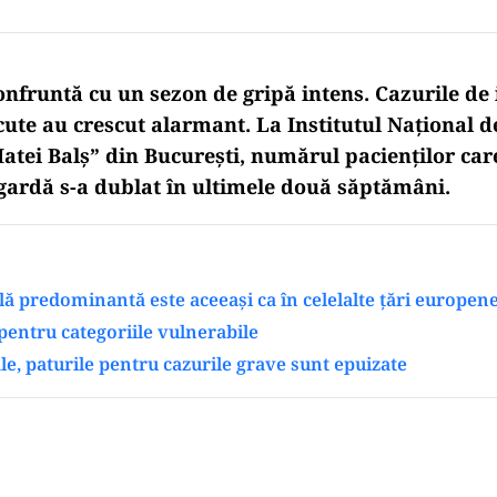
nfruntă cu un sezon de gripă intens. Cazurile de i
cute au crescut alarmant. La Institutul Național d
Matei Balș” din București, numărul pacienților car
gardă s-a dublat în ultimele două săptămâni.
lă predominantă este aceeași ca în celelalte țări europen
entru categoriile vulnerabile
ale, paturile pentru cazurile grave sunt epuizate
Play