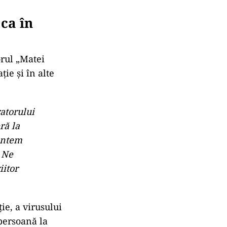
ca în
orul „Matei
ție și în alte
ratorului
ră la
Suntem
. Ne
iitor
ie, a virusului
persoană la