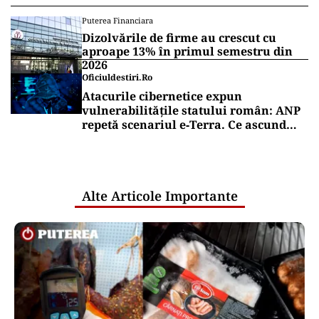
Puterea Financiara
Dizolvările de firme au crescut cu
aproape 13% în primul semestru din
2026
Oficiuldestiri.ro
Atacurile cibernetice expun
vulnerabilitățile statului român: ANP
repetă scenariul e‑Terra. Ce ascund
comunicările oficiale și cine răspunde
pentru mentenanța IT a instituțiilor
publice
Alte Articole Importante