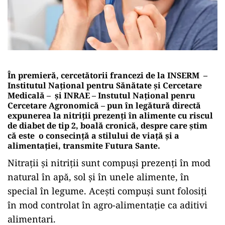
În premieră, cercetătorii francezi de la INSERM –
Institutul Național pentru Sănătate și Cercetare
Medicală – și INRAE – Instutul Național penru
Cercetare Agronomică – pun în legătură directă
expunerea la nitriții prezenți în alimente cu riscul
de diabet de tip 2, boală cronică, despre care știm
că este o consecință a stilului de viață și a
alimentației, transmite Futura Sante.
Nitrații și nitriții sunt compuși prezenți în mod
natural în apă, sol și în unele alimente, în
special în legume. Acești compuși sunt folosiți
în mod controlat în agro-alimentație ca aditivi
alimentari.