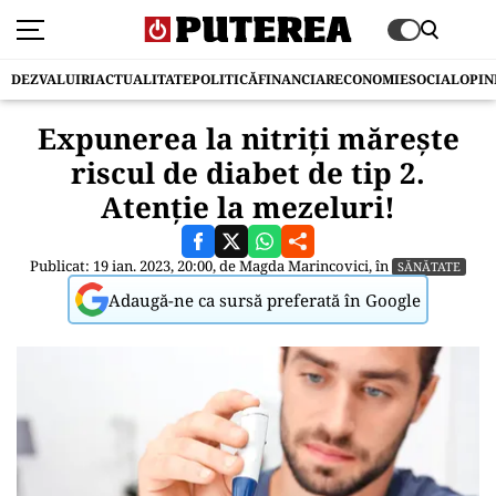
DEZVALUIRI
ACTUALITATE
POLITICĂ
FINANCIAR
ECONOMIE
SOCIAL
OPIN
Expunerea la nitriți mărește
riscul de diabet de tip 2.
Atenție la mezeluri!
Publicat: 19 ian. 2023, 20:00, de
Magda Marincovici
, în
SĂNĂTATE
Adaugă-ne ca sursă preferată în Google