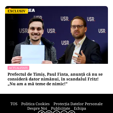
EXCLUSIV
EXCLUSIV
ACTUALITATE
Prefectul de Timiș, Paul Finta, anunță că nu se
consideră dator nimănui, în scandalul Fritz!
„Nu am a mă teme de nimic!”
TOS
Politica Cookies
Protecția Datelor Personale
Despre Noi
Publicitate
Echipa