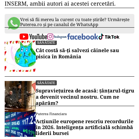
INSERM, ambii autori ai acestei cercetări.
Vrei să fii mereu la curent cu toate știrile? Urmărește
Puterea.ro și pe canalul de WhatsApp
SĂNĂTATE
Cât costă să-ți salvezi câinele sau
pisica în România
SĂNĂTATE
Supraviețuirea de acasă: țânțarul-tigru
a devenit vecinul nostru. Cum ne
apărăm?
Puterea Financiara
Acțiunile europene rescriu recordurile
în 2026. Inteligența artificială schimbă
liderii bursei