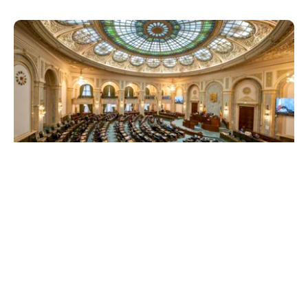
POLITICĂ
Reforma ANI trece de Senat după un scandal
politic. Amendamentul privind partenerii
demnitarilor a inflamat dezbaterile
TOS
Politica Cookies
Protecția Datelor Personale
Despre Noi
Publicitate
Echipa