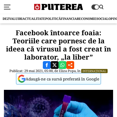
DEZVALUIRI
ACTUALITATE
POLITICĂ
FINANCIAR
ECONOMIE
SOCIAL
OPIN
Facebook întoarce foaia:
Teoriile care pornesc de la
ideea că virusul a fost creat în
laborator, „la liber”
Publicat: 29 mai 2021, 05:00, de
Eliza Popa
, în
INTERNAȚIONAL
Adaugă-ne ca sursă preferată în Google