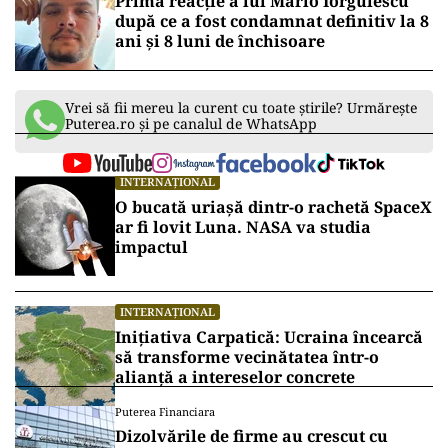
Prima reacție a lui Mario Iorgulescu
după ce a fost condamnat definitiv la 8
ani și 8 luni de închisoare
Vrei să fii mereu la curent cu toate știrile? Urmărește
Puterea.ro și pe canalul de WhatsApp
INTERNAȚIONAL
O bucată uriașă dintr-o rachetă SpaceX
ar fi lovit Luna. NASA va studia
impactul
INTERNAȚIONAL
Inițiativa Carpatică: Ucraina încearcă
să transforme vecinătatea într-o
alianță a intereselor concrete
Puterea Financiara
Dizolvările de firme au crescut cu