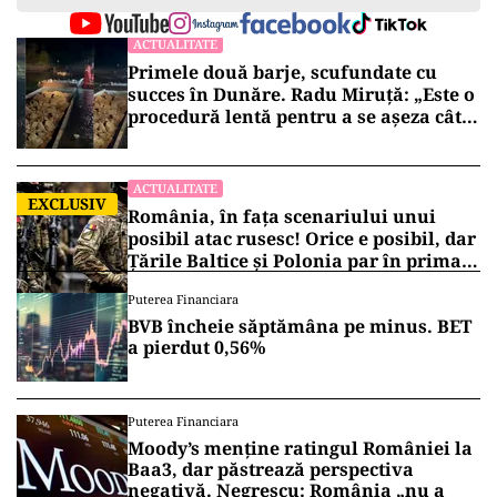
ACTUALITATE
Primele două barje, scufundate cu
succes în Dunăre. Radu Miruță: „Este o
procedură lentă pentru a se așeza cât
mai bine”
ACTUALITATE
EXCLUSIV
România, în fața scenariului unui
posibil atac rusesc! Orice e posibil, dar
Țările Baltice și Polonia par în prima
linie!
Puterea Financiara
BVB încheie săptămâna pe minus. BET
a pierdut 0,56%
Puterea Financiara
Moody’s menține ratingul României la
Baa3, dar păstrează perspectiva
negativă. Negrescu: România „nu a