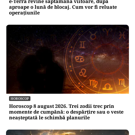
e-Terra revine săptămâna viitoare, după
aproape o lună de blocaj. Cum vor fi reluate
operațiunile
HOROSCOP
Horoscop 8 august 2026. Trei zodii trec prin
momente de cumpănă: o despărțire sau o veste
neașteptată le schimbă planurile