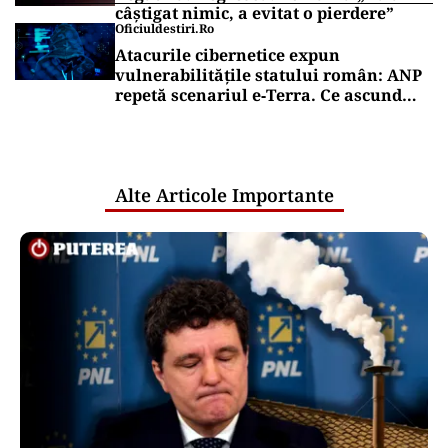
câștigat nimic, a evitat o pierdere”
Oficiuldestiri.ro
Atacurile cibernetice expun
vulnerabilitățile statului român: ANP
repetă scenariul e‑Terra. Ce ascund
comunicările oficiale și cine răspunde
pentru mentenanța IT a instituțiilor
publice
Alte Articole Importante