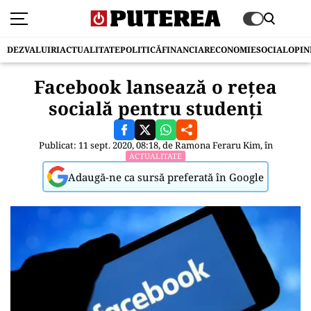
DEZVALUIRI
ACTUALITATE
POLITICĂ
FINANCIAR
ECONOMIE
SOCIAL
OPIN
Facebook lansează o reţea
socială pentru studenţi
Publicat: 11 sept. 2020, 08:18, de
Ramona Feraru Kim
, în
ACTUALITATE
Adaugă-ne ca sursă preferată în Google