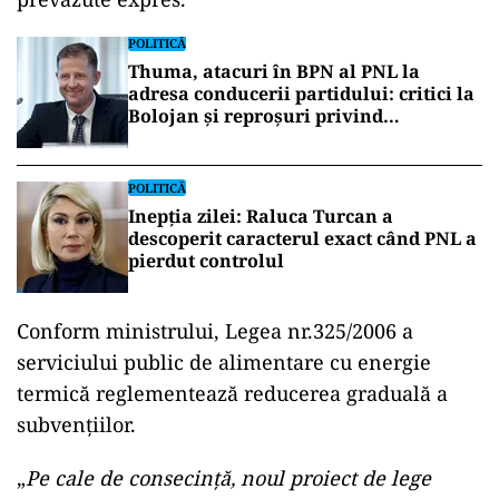
POLITICĂ
Thuma, atacuri în BPN al PNL la
adresa conducerii partidului: critici la
Bolojan și reproșuri privind
guvernarea
POLITICĂ
Inepția zilei: Raluca Turcan a
descoperit caracterul exact când PNL a
pierdut controlul
Conform ministrului, Legea nr.325/2006 a
serviciului public de alimentare cu energie
termică reglementează reducerea graduală a
subvențiilor.
„
Pe cale de consecință, noul proiect de lege