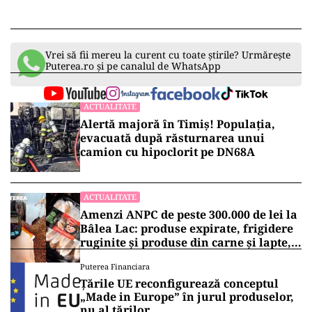
Vrei să fii mereu la curent cu toate știrile? Urmărește
Puterea.ro și pe canalul de WhatsApp
ACTUALITATE
Alertă majoră în Timiș! Populația,
evacuată după răsturnarea unui
camion cu hipoclorit pe DN68A
ACTUALITATE
Amenzi ANPC de peste 300.000 de lei la
Bâlea Lac: produse expirate, frigidere
ruginite și produse din carne și lapte,
lăsate la soare
Puterea Financiara
Țările UE reconfigurează conceptul
„Made in Europe” în jurul produselor,
nu al țărilor