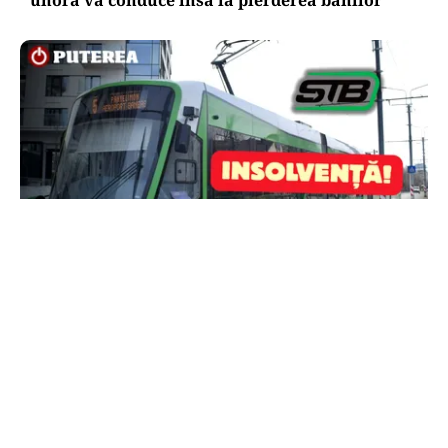
unora va conduce însă la pierderea banilor”
ACTUALITATE
STB a depus cererea de insolvență la Tribunalul
București
TOS
Politica Cookies
Protecția Datelor Personale
Despre Noi
Publicitate
Echipa