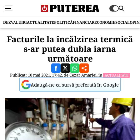
DEZVALUIRI
ACTUALITATE
POLITICĂ
FINANCIAR
ECONOMIE
SOCIAL
OPIN
Facturile la încălzirea termică
s-ar putea dubla iarna
următoare
Publicat: 10 mai 2021, 17:42, de
Cezar Amariei
, în
ACTUALITATE
Adaugă-ne ca sursă preferată în Google