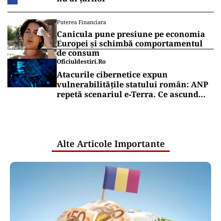
Puterea Financiara
Canicula pune presiune pe economia
Europei și schimbă comportamentul
de consum
Oficiuldestiri.ro
Atacurile cibernetice expun
vulnerabilitățile statului român: ANP
repetă scenariul e‑Terra. Ce ascund
comunicările oficiale și cine răspunde
pentru mentenanța IT a instituțiilor
publice
Alte Articole Importante