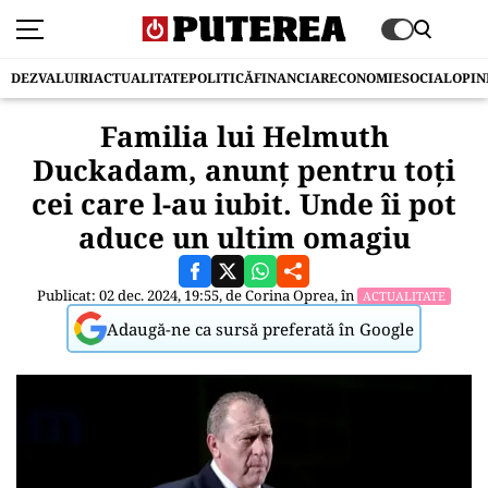
DEZVALUIRI
ACTUALITATE
POLITICĂ
FINANCIAR
ECONOMIE
SOCIAL
OPIN
Familia lui Helmuth
Duckadam, anunț pentru toți
cei care l-au iubit. Unde îi pot
aduce un ultim omagiu
Publicat: 02 dec. 2024, 19:55, de
Corina Oprea
, în
ACTUALITATE
Adaugă-ne ca sursă preferată în Google