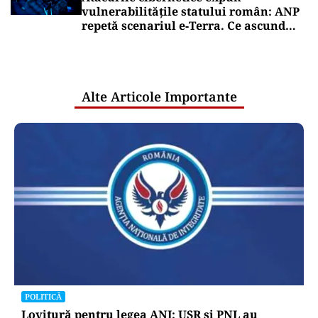
vulnerabilitățile statului român: ANP
repetă scenariul e‑Terra. Ce ascund
comunicările oficiale și cine răspunde
pentru mentenanța IT a instituțiilor
publice
Alte Articole Importante
POLITICĂ
Lovitură pentru legea ANI: USR și PNL au