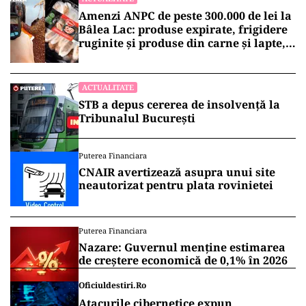
Amenzi ANPC de peste 300.000 de lei la
Bâlea Lac: produse expirate, frigidere
ruginite și produse din carne și lapte,
lăsate la soare
ACTUALITATE
STB a depus cererea de insolvență la
Tribunalul București
Puterea Financiara
CNAIR avertizează asupra unui site
neautorizat pentru plata rovinietei
Puterea Financiara
Nazare: Guvernul menține estimarea
de creștere economică de 0,1% în 2026
Oficiuldestiri.ro
Atacurile cibernetice expun