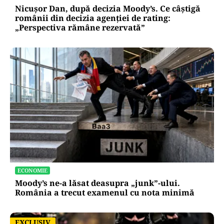
Nicușor Dan, după decizia Moody’s. Ce câștigă
românii din decizia agenției de rating:
„Perspectiva rămâne rezervată”
ECONOMIE
Moody’s ne-a lăsat deasupra „junk”-ului.
România a trecut examenul cu nota minimă
EXCLUSIV
EXCLUSIV