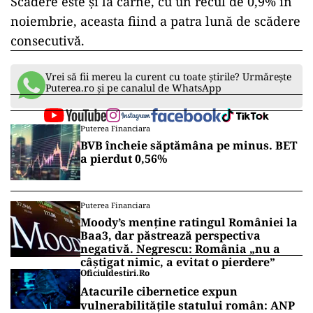
Scădere este și la carne, cu un recul de 0,9% în
noiembrie, aceasta fiind a patra lună de scădere
consecutivă.
Vrei să fii mereu la curent cu toate știrile? Urmărește
Puterea.ro și pe canalul de WhatsApp
Puterea Financiara
BVB încheie săptămâna pe minus. BET
a pierdut 0,56%
Puterea Financiara
Moody’s menține ratingul României la
Baa3, dar păstrează perspectiva
negativă. Negrescu: România „nu a
câștigat nimic, a evitat o pierdere”
Oficiuldestiri.ro
Atacurile cibernetice expun
vulnerabilitățile statului român: ANP