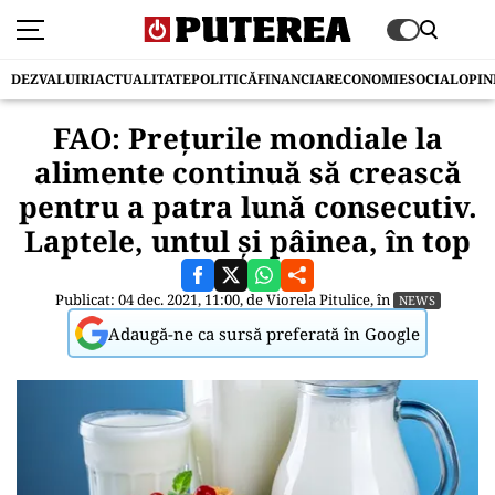
DEZVALUIRI
ACTUALITATE
POLITICĂ
FINANCIAR
ECONOMIE
SOCIAL
OPIN
FAO: Prețurile mondiale la
alimente continuă să crească
pentru a patra lună consecutiv.
Laptele, untul și pâinea, în top
Publicat: 04 dec. 2021, 11:00, de
Viorela Pitulice
, în
NEWS
Adaugă-ne ca sursă preferată în Google