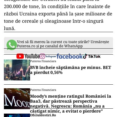
200.000 de tone, în condiţiile în care înainte de
război Ucraina exporta până la şase milioane de
tone de cereale şi oleaginoase într-o singură
lună.
Vrei să fii mereu la curent cu toate știrile? Urmărește
Puterea.ro și pe canalul de WhatsApp
Puterea Financiara
BVB încheie săptămâna pe minus. BET
a pierdut 0,56%
Puterea Financiara
Moody’s menține ratingul României la
Baa3, dar păstrează perspectiva
negativă. Negrescu: România „nu a
câștigat nimic, a evitat o pierdere”
Oficiuldestiri.ro