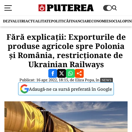
DEZVALUIRI
ACTUALITATE
POLITICĂ
FINANCIAR
ECONOMIE
SOCIAL
OPIN
Fără explicații: Exporturile de
produse agricole spre Polonia
şi România, restricționate de
Ukrainian Railways
Publicat: 16 apr. 2022, 18:15, de
Eliza Popa
, în
NEWS
Adaugă-ne ca sursă preferată în Google