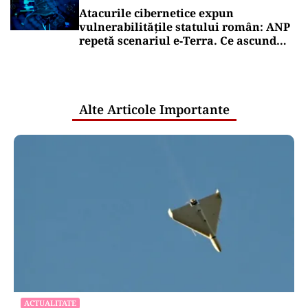
Atacurile cibernetice expun
vulnerabilitățile statului român: ANP
repetă scenariul e‑Terra. Ce ascund
comunicările oficiale și cine răspunde
pentru mentenanța IT a instituțiilor
publice
Alte Articole Importante
ACTUALITATE