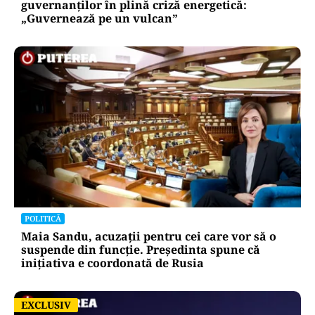
guvernanților în plină criză energetică:
„Guvernează pe un vulcan”
POLITICĂ
Maia Sandu, acuzații pentru cei care vor să o
suspende din funcție. Președinta spune că
inițiativa e coordonată de Rusia
EXCLUSIV
EXCLUSIV