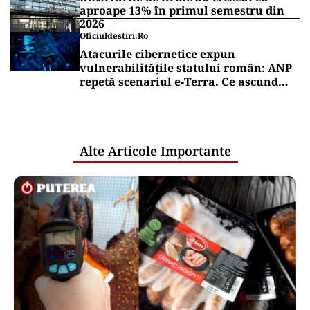
aproape 13% în primul semestru din
2026
Oficiuldestiri.ro
Atacurile cibernetice expun
vulnerabilitățile statului român: ANP
repetă scenariul e‑Terra. Ce ascund
comunicările oficiale și cine răspunde
pentru mentenanța IT a instituțiilor
publice
Alte Articole Importante