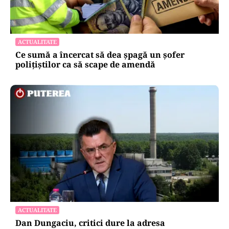
ACTUALITATE
Ce sumă a încercat să dea șpagă un șofer
polițiștilor ca să scape de amendă
ACTUALITATE
Dan Dungaciu, critici dure la adresa