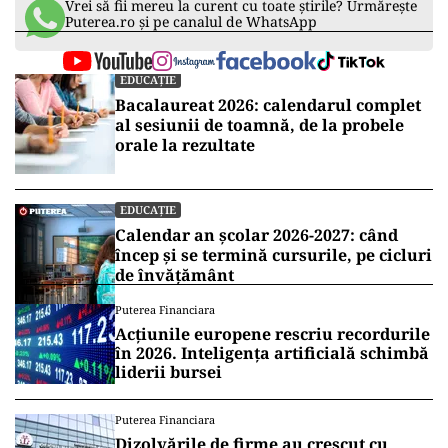
Vrei să fii mereu la curent cu toate știrile? Urmărește
Puterea.ro și pe canalul de WhatsApp
EDUCAȚIE
Bacalaureat 2026: calendarul complet
al sesiunii de toamnă, de la probele
orale la rezultate
EDUCAȚIE
Calendar an școlar 2026-2027: când
încep și se termină cursurile, pe cicluri
de învățământ
Puterea Financiara
Acțiunile europene rescriu recordurile
în 2026. Inteligența artificială schimbă
liderii bursei
Puterea Financiara
Dizolvările de firme au crescut cu