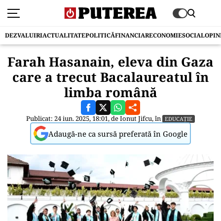
DEZVALUIRI
ACTUALITATE
POLITICĂ
FINANCIAR
ECONOMIE
SOCIAL
OPIN
Farah Hasanain, eleva din Gaza
care a trecut Bacalaureatul în
limba română
Publicat: 24 iun. 2025, 18:01, de
Ionut Jifcu
, în
EDUCAȚIE
Adaugă-ne ca sursă preferată în Google