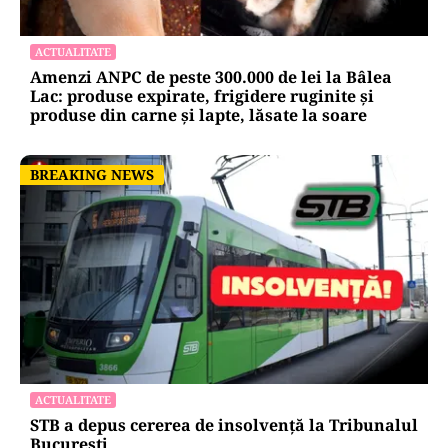
ACTUALITATE
Amenzi ANPC de peste 300.000 de lei la Bâlea
Lac: produse expirate, frigidere ruginite și
produse din carne și lapte, lăsate la soare
BREAKING NEWS
BREAKING NEWS
ACTUALITATE
STB a depus cererea de insolvență la Tribunalul
București