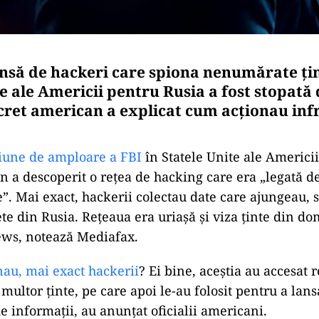
nsă de hackeri care spiona nenumărate țin
e ale Americii pentru Rusia a fost stopată 
ecret american a explicat cum acționau infr
iune de amploare a FBI
în Statele Unite ale Americii
n a descoperit o rețea de hacking care era „legată de
”. Mai exact, hackerii colectau date care ajungeau, s
ete din Rusia. Rețeaua era uriașă și viza ținte din do
ews, notează Mediafax.
au, mai exact hackerii
? Ei bine, aceștia au accesat 
 multor ținte, pe care apoi le-au folosit pentru a lan
e informații, au anunțat oficialii americani.