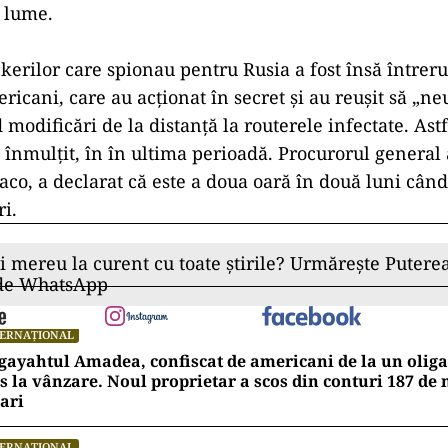
a lume.
ckerilor care spionau pentru Rusia a fost însă întrer
ericani, care au acționat în secret și au reușit să „ne
modificări de la distanță la routerele infectate. Astf
u înmulțit, în în ultima perioadă. Procurorul general 
co, a declarat că este a doua oară în două luni cân
ri.
ii mereu la curent cu toate știrile? Urmărește Puterea
 de WhatsApp
TERNAȚIONAL
ayahtul Amadea, confiscat de americani de la un oligar
s la vânzare. Noul proprietar a scos din conturi 187 de
ari
TERNAȚIONAL