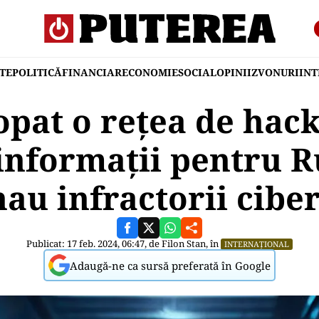
TE
POLITICĂ
FINANCIAR
ECONOMIE
SOCIAL
OPINII
ZVONURI
IN
opat o rețea de hac
informații pentru 
nau infractorii ciber
Publicat: 17 feb. 2024, 06:47, de
Filon Stan
, în
INTERNAȚIONAL
Adaugă-ne ca sursă preferată în Google