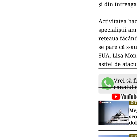
și din întreag
Activitatea ha
specialiștii am
rețeaua făcând 
se pare că s-a
SUA, Lisa Mona
astfel de atacu
Vrei să f
canalul
IN
Meg
sco
dol
IN