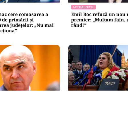
ACTUALITATE
ac cere comasarea a
Emil Boc refuză un nou
0 de primării și
premier: „Mulțam fain, a
area județelor: „Nu mai
rând!”
cționa”
POLITICĂ
R îl critică dur pe Ilie
Tovarășa Șoșoacă: denu
n liberal nu crește
penal pentru trădare și
comunicarea de informaț