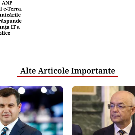
: ANP
l e‑Terra.
nicările
e răspunde
nța IT a
blice
Alte Articole Importante