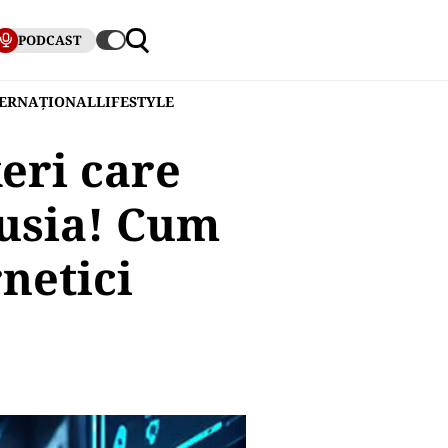
PODCAST
TERNAȚIONAL
LIFESTYLE
keri care
Rusia! Cum
netici