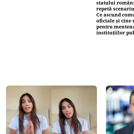
statului român
repetă scenariu
Ce ascund comu
oficiale și cin
pentru mentena
instituțiilor pu