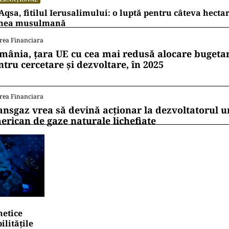
Aqsa, fitilul Ierusalimului: o luptă pentru câteva hecta
mea musulmană
rea Financiara
mânia, țara UE cu cea mai redusă alocare bugetar
ntru cercetare și dezvoltare, în 2025
rea Financiara
ansgaz vrea să devină acționar la dezvoltatorul u
erican de gaze naturale lichefiate
netice
litățile