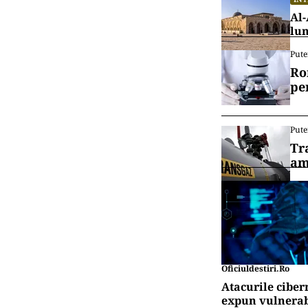
Al-
lu
Pute
Ro
pe
Pute
Tr
am
Oficiuldestiri.ro
Atacurile ciber
expun vulnerabi