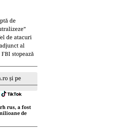
uptă de
utralizeze”
el de atacuri
adjunct al
d FBI stopează
.ro și pe
h rus, a fost
 milioane de