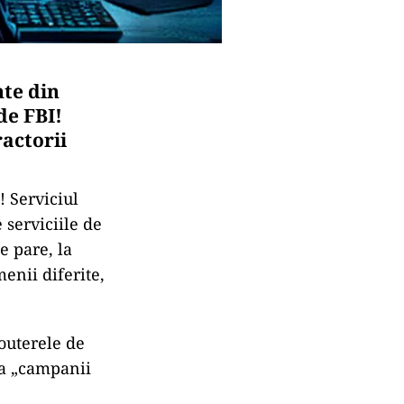
te din
de FBI!
actorii
! Serviciul
 serviciile de
e pare, la
menii diferite,
routerele de
sa „campanii