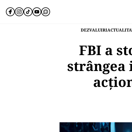
DEZVALUIRI
ACTUALITA
FBI a st
strângea 
acțio