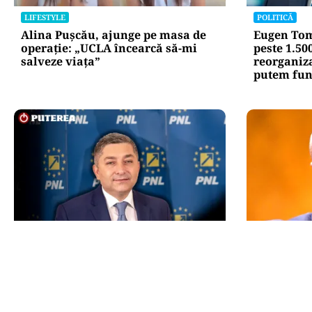
LIFESTYLE
POLITICĂ
Alina Pușcău, ajunge pe masa de
Eugen Tom
operație: „UCLA încearcă să-mi
peste 1.50
salveze viața”
reorganiz
putem fun
POLITICĂ
POLITICĂ
Alin Tișe atacă frontal conducerea
Un lider US
PNL: „România a devenit coșul de
Bolojan: U
gunoi al investitorilor”
taxele