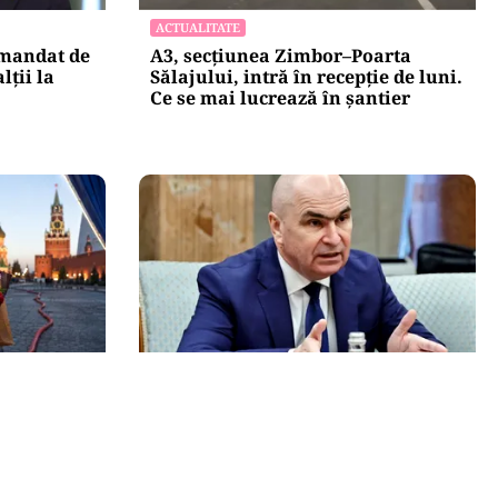
ACTUALITATE
 mandat de
A3, secțiunea Zimbor–Poarta
lții la
Sălajului, intră în recepție de luni.
Ce se mai lucrează în șantier
POLITICĂ
nțată
Bolojan acuză PSD și AUR. PNL
vrea premier tehnocrat: „Au lăsat
ii false
România în faza finală de
absorbţie a PNRR”