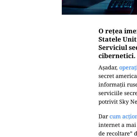
O rețea ime
Statele Unit
Serviciul s
cibernetici.
Așadar,
operaț
secret america
informații ruse
serviciile secr
potrivit Sky N
Dar
cum acțion
internet a mai
de recoltare” d