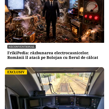
NECONVENTIONAL
FrikiPedia: răzbunarea electrocasnicelor.
Românii îl atacă pe Bolojan cu fierul de călcat
EXCLUSIV
EXCLUSIV