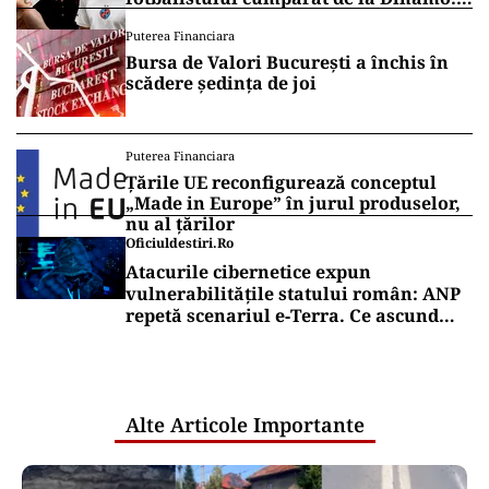
„Fac curățenie! Nu e de echipa asta”
Puterea Financiara
Bursa de Valori București a închis în
scădere ședința de joi
Puterea Financiara
Țările UE reconfigurează conceptul
„Made in Europe” în jurul produselor,
nu al țărilor
Oficiuldestiri.ro
Atacurile cibernetice expun
vulnerabilitățile statului român: ANP
repetă scenariul e‑Terra. Ce ascund
comunicările oficiale și cine răspunde
pentru mentenanța IT a instituțiilor
publice
Alte Articole Importante