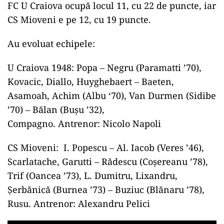
FC U Craiova ocupă locul 11, cu 22 de puncte, iar
CS Mioveni e pe 12, cu 19 puncte.
Au evoluat echipele:
U Craiova 1948: Popa – Negru (Paramatti ’70),
Kovacic, Diallo, Huyghebaert – Baeten,
Asamoah, Achim (Albu ‘70), Van Durmen (Sidibe
’70) – Bălan (Buşu ’32),
Compagno. Antrenor: Nicolo Napoli
CS Mioveni: I. Popescu – Al. Iacob (Veres ’46),
Scarlatache, Garutti – Rădescu (Coşereanu ’78),
Trif (Oancea ’73), L. Dumitru, Lixandru,
Şerbănică (Burnea ’73) – Buziuc (Blănaru ’78),
Rusu. Antrenor: Alexandru Pelici