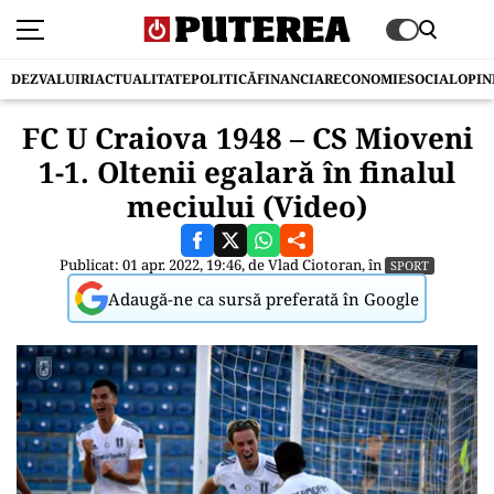
DEZVALUIRI
ACTUALITATE
POLITICĂ
FINANCIAR
ECONOMIE
SOCIAL
OPIN
FC U Craiova 1948 – CS Mioveni
1-1. Oltenii egalară în finalul
meciului (Video)
Publicat: 01 apr. 2022, 19:46, de
Vlad Ciotoran
, în
SPORT
Adaugă-ne ca sursă preferată în Google