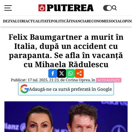
DEZVALUIRI
ACTUALITATE
POLITICĂ
FINANCIAR
ECONOMIE
SOCIAL
OPIN
Felix Baumgartner a murit în
Italia, după un accident cu
parapanta. Se afla în vacanță
cu Mihaela Rădulescu
Publicat: 17 iul. 2025, 21:23, de
Corina Oprea
, în
ACTUALITATE
Adaugă-ne ca sursă preferată în Google