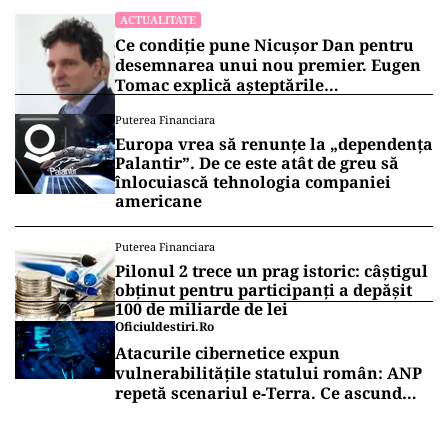
ACTUALITATE
Ce condiție pune Nicușor Dan pentru
desemnarea unui nou premier. Eugen
Tomac explică așteptările
președintelui
Puterea Financiara
Europa vrea să renunțe la „dependența
Palantir”. De ce este atât de greu să
înlocuiască tehnologia companiei
americane
Puterea Financiara
Pilonul 2 trece un prag istoric: câștigul
obținut pentru participanți a depășit
100 de miliarde de lei
Oficiuldestiri.ro
Atacurile cibernetice expun
vulnerabilitățile statului român: ANP
repetă scenariul e‑Terra. Ce ascund
comunicările oficiale și cine răspunde
pentru mentenanța IT a instituțiilor