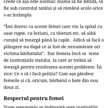
crede că așa este normal: mama să fie bătută, să
fie sub controlul tatălui și să rămână acolo orice
s-ar întâmpla.
”Îmi doresc ca aceste femei care vin la spital cu
oase rupte, cu leziuni, cu tăieturi etc. să aibă
curajul să meargă până la capăt. Adică să facă o
plângere nu după ce ai fost de nenumărate ori
victima bărbatului”. Dar femeia încă se teme
de instituțiaile statului la care ar trebui să
meargă pentru rezolvarea acestei probleme. Își
zice: Ce o să i facă poliția? Cam așa gândesc
femeile și că, oricum, bărbatul o bate din nou
doua zi.
Respectul pentru femei
Toate speranțele se îndreaptă spre instituțiile