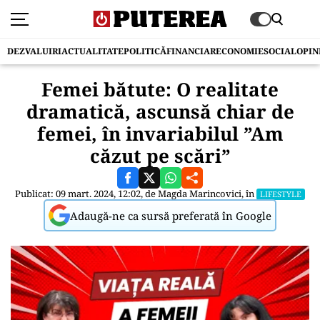
DEZVALUIRI
ACTUALITATE
POLITICĂ
FINANCIAR
ECONOMIE
SOCIAL
OPIN
Femei bătute: O realitate
dramatică, ascunsă chiar de
femei, în invariabilul ”Am
căzut pe scări”
Publicat: 09 mart. 2024, 12:02, de
Magda Marincovici
, în
LIFESTYLE
Adaugă-ne ca sursă preferată în Google