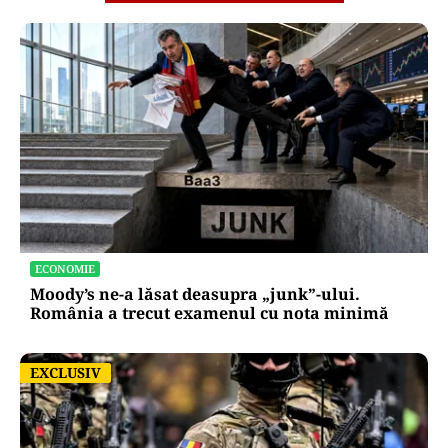
ECONOMIE
Moody’s ne-a lăsat deasupra „junk”-ului.
România a trecut examenul cu nota minimă
EXCLUSIV
EXCLUSIV