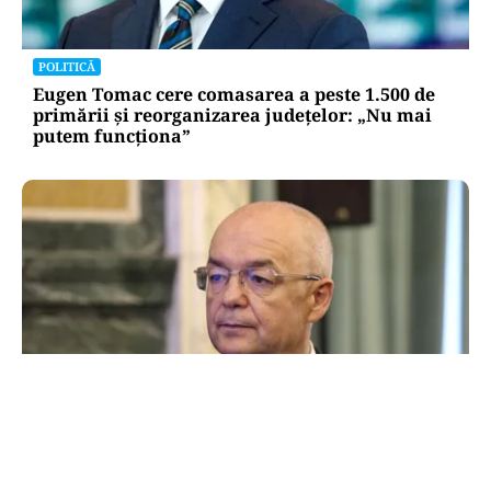
POLITICĂ
Eugen Tomac cere comasarea a peste 1.500 de
primării și reorganizarea județelor: „Nu mai
putem funcționa”
ACTUALITATE
Emil Boc refuză un nou mandat de premier: