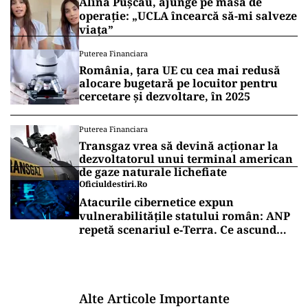
Alina Pușcău, ajunge pe masa de
operație: „UCLA încearcă să-mi salveze
viața”
Puterea Financiara
România, țara UE cu cea mai redusă
alocare bugetară pe locuitor pentru
cercetare și dezvoltare, în 2025
Puterea Financiara
Transgaz vrea să devină acționar la
dezvoltatorul unui terminal american
de gaze naturale lichefiate
Oficiuldestiri.ro
Atacurile cibernetice expun
vulnerabilitățile statului român: ANP
repetă scenariul e‑Terra. Ce ascund
comunicările oficiale și cine răspunde
pentru mentenanța IT a instituțiilor
publice
Alte Articole Importante