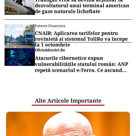
dezvoltatorul unui terminal american
de gaze naturale lichefiate
Puterea Financiara
CNAIR: Aplicarea tarifelor pentru
rovinietă și sistemul TollRo va începe
la 1 octombrie
Oficiuldestiri.ro
Atacurile cibernetice expun
vulnerabilitățile statului român: ANP
repetă scenariul e‑Terra. Ce ascund
comunicările oficiale și cine răspunde
pentru mentenanța IT a instituțiilor
publice
Alte Articole Importante