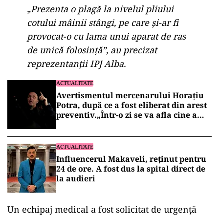
„Prezenta o plagă la nivelul pliului
cotului mâinii stângi, pe care și-ar fi
provocat-o cu lama unui aparat de ras
de unică folosință”, au precizat
reprezentanții IPJ Alba.
ACTUALITATE
Avertismentul mercenarului Horațiu
Potra, după ce a fost eliberat din arest
preventiv.„Într-o zi se va afla cine a
anulat alegerile din România”
ACTUALITATE
Influencerul Makaveli, reținut pentru
24 de ore. A fost dus la spital direct de
la audieri
Un echipaj medical a fost solicitat de urgență