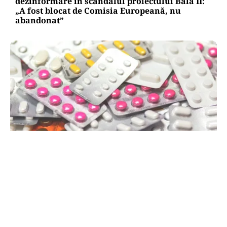
dezinformare în scandalul proiectului Bala II:
„A fost blocat de Comisia Europeană, nu
abandonat”
SĂNĂTATE
Mesajul Agenției Naționale a Medicamentului:
De ce au fost blocate temporar la vânzare
Colebil și Panzcebil