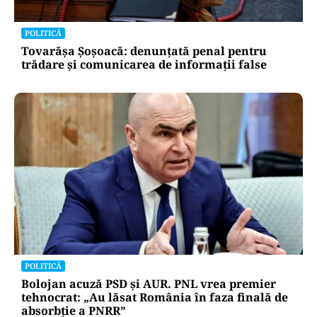
POLITICĂ
Tovarășa Șoșoacă: denunțată penal pentru
trădare și comunicarea de informații false
POLITICĂ
Bolojan acuză PSD și AUR. PNL vrea premier
tehnocrat: „Au lăsat România în faza finală de
absorbţie a PNRR”