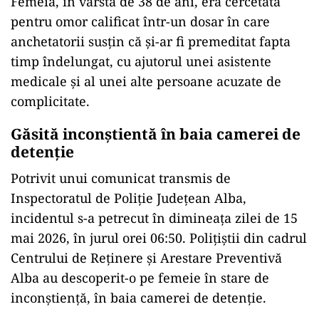
Femeia, în vârstă de 38 de ani, era cercetată
pentru omor calificat într-un dosar în care
anchetatorii susțin că și-ar fi premeditat fapta
timp îndelungat, cu ajutorul unei asistente
medicale și al unei alte persoane acuzate de
complicitate.
Găsită inconștientă în baia camerei de
detenție
Potrivit unui comunicat transmis de
Inspectoratul de Poliție Județean Alba
,
incidentul s-a petrecut în dimineața zilei de 15
mai 2026, în jurul orei 06:50. Polițiștii din cadrul
Centrului de Reținere și Arestare Preventivă
Alba au descoperit-o pe femeie în stare de
inconștiență, în baia camerei de detenție.