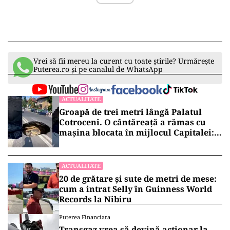
Vrei să fii mereu la curent cu toate știrile? Urmărește
Puterea.ro și pe canalul de WhatsApp
ACTUALITATE
Groapă de trei metri lângă Palatul
Cotroceni. O cântăreață a rămas cu
mașina blocata în mijlocul Capitalei:
„Am căzut în groapa asta”
ACTUALITATE
20 de grătare și sute de metri de mese:
cum a intrat Selly în Guinness World
Records la Nibiru
Puterea Financiara
Transgaz vrea să devină acționar la