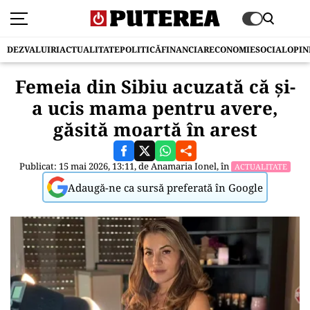
DEZVALUIRI
ACTUALITATE
POLITICĂ
FINANCIAR
ECONOMIE
SOCIAL
OPIN
Femeia din Sibiu acuzată că și-
a ucis mama pentru avere,
găsită moartă în arest
Publicat: 15 mai 2026, 13:11, de
Anamaria Ionel
, în
ACTUALITATE
Adaugă-ne ca sursă preferată în Google