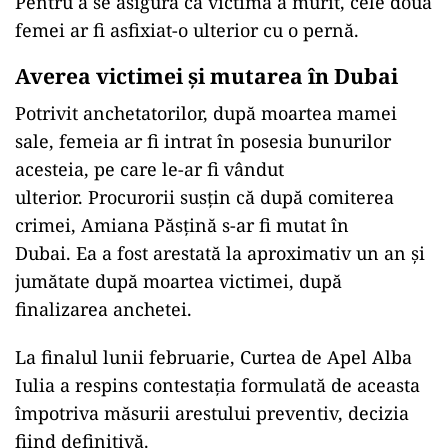
Pentru a se asigura că victima a murit, cele două
femei ar fi asfixiat-o ulterior cu o pernă.
Averea victimei și mutarea în Dubai
Potrivit anchetatorilor, după moartea mamei
sale, femeia ar fi intrat în posesia bunurilor
acesteia, pe care le-ar fi vândut
ulterior. Procurorii susțin că după comiterea
crimei, Amiana Păsțină s-ar fi mutat în
Dubai. Ea a fost arestată la aproximativ un an și
jumătate după moartea victimei, după
finalizarea anchetei.
La finalul lunii februarie,
Curtea de Apel Alba
Iulia
a respins contestația formulată de aceasta
împotriva măsurii arestului preventiv, decizia
fiind definitivă.