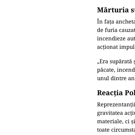
Mărturia s
În fața anchet
de furia cauza
incendieze aut
acționat impul
„Era supărată ș
păcate, incendi
unul dintre an
Reacția Pol
Reprezentanții
gravitatea acț
materiale, ci 
toate circumst