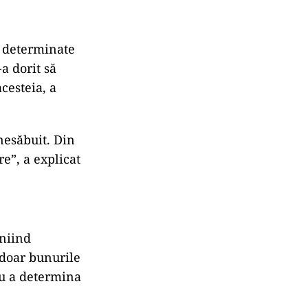
t determinate
a dorit să
cesteia, a
 nesăbuit. Din
re”, a explicat
iniind
 doar bunurile
ru a determina