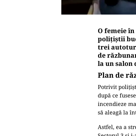
O femeie în 
polițiștii b
trei autotur
de răzbunar
la un salon
Plan de ră
Potrivit poliți
după ce fusese 
incendieze maș
să aleagă la în
Astfel, ea a s
Sectorul 3 și i