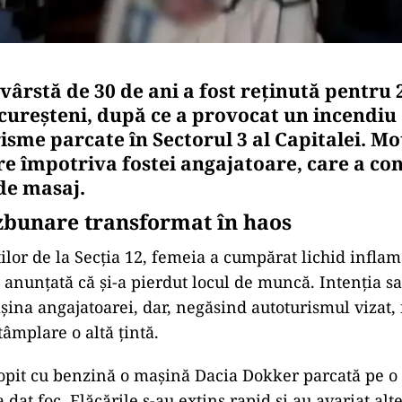
vârstă de 30 de ani a fost reținută pentru 
ucureșteni, după ce a provocat un incendiu 
isme parcate în Sectorul 3 al Capitalei. Mo
e împotriva fostei angajatoare, care a con
 de masaj.
zbunare transformat în haos
știlor de la Secția 12, femeia a cumpărat lichid infla
anunțată că și-a pierdut locul de muncă. Intenția sa 
ina angajatoarei, dar, negăsind autoturismul vizat,
tâmplare o altă țintă.
tropit cu benzină o mașină Dacia Dokker parcată pe o
-a dat foc. Flăcările s-au extins rapid și au avariat al