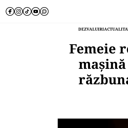
DEZVALUIRI
ACTUALITA
Femeie r
mașină 
răzbun