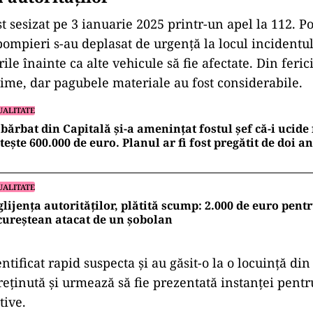
t sesizat pe 3 ianuarie 2025 printr-un apel la 112. Poli
pompieri s-au deplasat de urgență la locul incidentul
rile înainte ca alte vehicule să fie afectate. Din feric
ctime, dar pagubele materiale au fost considerabile.
UALITATE
bărbat din Capitală și-a amenințat fostul șef că-i ucide 
tește 600.000 de euro. Planul ar fi fost pregătit de doi an
UALITATE
lijența autorităților, plătită scump: 2.000 de euro pent
ureștean atacat de un șobolan
dentificat rapid suspecta și au găsit-o la o locuință din
 reținută și urmează să fie prezentată instanței pent
tive.