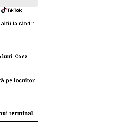
lții la rând!”
 luni. Ce se
ă pe locuitor
nui terminal