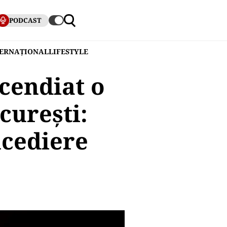
PODCAST
TERNAȚIONAL
LIFESTYLE
cendiat o
curești:
cediere