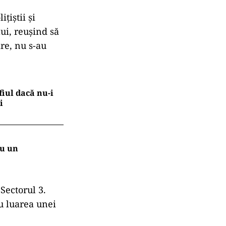
țiștii și
ui, reușind să
ire, nu s-au
fiul dacă nu-i
i
ru un
 Sectorul 3.
ru luarea unei