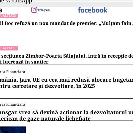
 de WhatsApp
UALITATE
l Boc refuză un nou mandat de premier: „Mulțam fain, a
UALITATE
 secțiunea Zimbor–Poarta Sălajului, intră în recepție de
 lucrează în șantier
rea Financiara
mânia, țara UE cu cea mai redusă alocare bugetar
ntru cercetare și dezvoltare, în 2025
rea Financiara
ansgaz vrea să devină acționar la dezvoltatorul u
erican de gaze naturale lichefiate