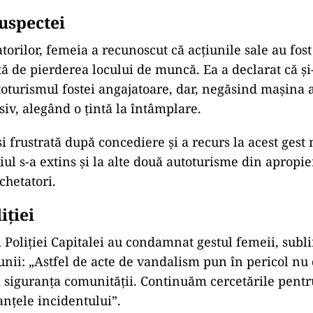
uspectei
atorilor, femeia a recunoscut că acțiunile sale au fos
tă de pierderea locului de muncă. Ea a declarat că și-
oturismul fostei angajatoare, dar, negăsind mașina a
siv, alegând o țintă la întâmplare.
i frustrată după concediere și a recurs la acest gest
ul s-a extins și la alte două autoturisme din apropie
chetatori.
iției
 Poliției Capitalei au condamnat gestul femeii, subl
iunii: „Astfel de acte de vandalism pun în pericol nu
și siguranța comunității. Continuăm cercetările pent
anțele incidentului”.