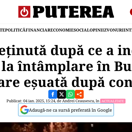
TE
POLITICĂ
FINANCIAR
ECONOMIE
SOCIAL
OPINII
ZVONURI
IN
eținută după ce a in
la întâmplare în Bu
are eșuată după con
Publicat: 04 ian. 2025, 15:24, de
Andrei Ceausescu
, în
ACTUALITATE
Adaugă-ne ca sursă preferată în Google