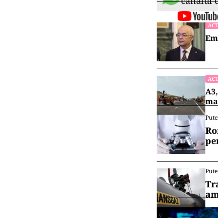
canalul
ACT
Emi
ACT
A3,
mai
Pute
Ro
pe
Pute
Tr
am