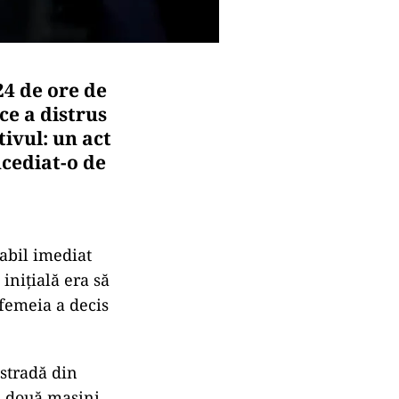
24 de ore de
ce a distrus
tivul: un act
cediat-o de
mabil imediat
inițială era să
 femeia a decis
 stradă din
te două mașini