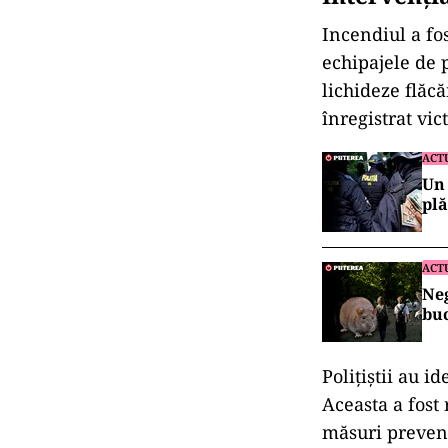
Incendiul a fos
echipajele de 
lichideze flăcă
înregistrat vi
ACT
Un 
plă
ACT
Neg
buc
Polițiștii au i
Aceasta a fost
măsuri preven