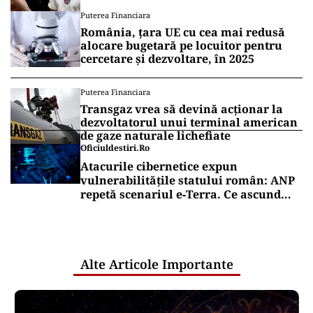
„Fac curățenie! Nu e de echipa asta”
Puterea Financiara
România, țara UE cu cea mai redusă
alocare bugetară pe locuitor pentru
cercetare și dezvoltare, în 2025
Puterea Financiara
Transgaz vrea să devină acționar la
dezvoltatorul unui terminal american
de gaze naturale lichefiate
Oficiuldestiri.ro
Atacurile cibernetice expun
vulnerabilitățile statului român: ANP
repetă scenariul e‑Terra. Ce ascund
comunicările oficiale și cine răspunde
pentru mentenanța IT a instituțiilor
publice
Alte Articole Importante