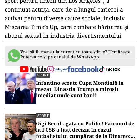
sport pentru tinerii din Los Angeles”, a
continuat actrița, care de-a lungul carierei a
activat pentru diverse cauze sociale, inclusiv
Mișcarea Time’s Up, care combate hărțuirea și
abuzul sexual în industria divertismentului.
Vrei să fii mereu la curent cu toate știrile? Urmărește
Puterea.ro și pe canalul de WhatsApp
SPORT
Infantino scoate Cupa Mondială la
mezat. Dinastia Trump a mirosit
imediat unde sunt banii
SPORT
Gigi Becali, gata cu Politic! Patronul de
la FCSB a luat decizia în cazul
fotbalistului cumpărat de la Dinamo: