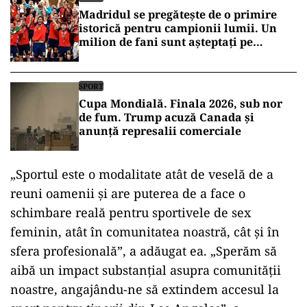
Madridul se pregătește de o primire
istorică pentru campionii lumii. Un
milion de fani sunt așteptați pe
străzile capitalei
SPORT
Cupa Mondială. Finala 2026, sub nor
de fum. Trump acuză Canada și
anunță represalii comerciale
„Sportul este o modalitate atât de veselă de a
reuni oamenii și are puterea de a face o
schimbare reală pentru sportivele de sex
feminin, atât în ​​comunitatea noastră, cât și în
sfera profesională”, a adăugat ea. „Sperăm să
aibă un impact substanțial asupra comunității
noastre, angajându-ne să extindem accesul la