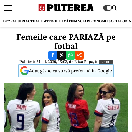
DEZVALUIRI
ACTUALITATE
POLITICĂ
FINANCIAR
ECONOMIE
SOCIAL
OPIN
Femeile care PARIAZĂ pe
fotbal
Publicat: 24 iul. 2020, 15:03, de
Eliza Popa
, în
SPORT
Adaugă-ne ca sursă preferată în Google