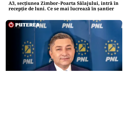
A3, secțiunea Zimbor–Poarta Sălajului, intră în
recepție de luni. Ce se mai lucrează în șantier
POLITICĂ
Alin Tișe atacă frontal conducerea PNL:
„România a devenit coșul de gunoi al
investitorilor”