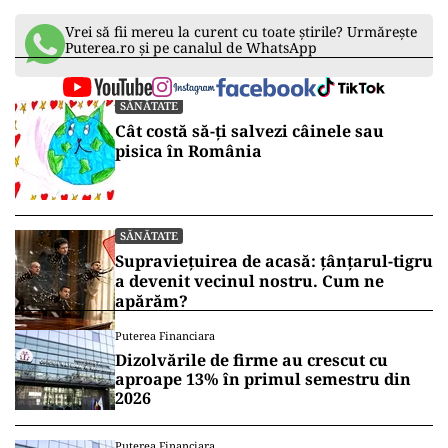
Vrei să fii mereu la curent cu toate știrile? Urmărește
Puterea.ro și pe canalul de WhatsApp
SĂNĂTATE
Cât costă să-ți salvezi câinele sau
pisica în România
SĂNĂTATE
Supraviețuirea de acasă: țânțarul-tigru
a devenit vecinul nostru. Cum ne
apărăm?
Puterea Financiara
Dizolvările de firme au crescut cu
aproape 13% în primul semestru din
2026
Puterea Financiara