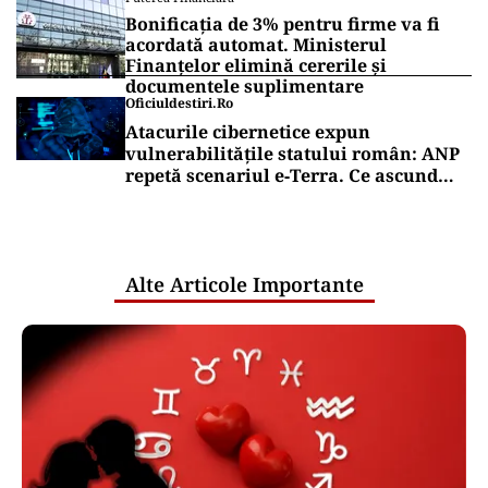
Bonificația de 3% pentru firme va fi
acordată automat. Ministerul
Finanțelor elimină cererile și
documentele suplimentare
Oficiuldestiri.ro
Atacurile cibernetice expun
vulnerabilitățile statului român: ANP
repetă scenariul e‑Terra. Ce ascund
comunicările oficiale și cine răspunde
pentru mentenanța IT a instituțiilor
publice
Alte Articole Importante