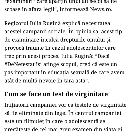
“examinări” care aparţin unui alt secol să fie
scoase în afara legii”, informează News.ro.
Regizorul Iulia Rugină explică necesitatea
acestei campanii sociale. În opinia sa, acest tip
de examinare încalcă drepturile omului şi
provocă traume în cazul adolescentelor care
trec prin acest proces. Iulia Rugină: “Dacă
#DeNetestat îşi atinge scopul, cred că este un
pas important în educaţia sexuală de care avem
atât de multă nevoie în ţara asta”.
Cum se face un test de virginitate
Iniţiatorii campaniei vor ca testele de virginitate
să fie eliminate din lege. În centrul campaniei
este un filmuleţ în care o adolescentă se
pregăteşte de cel mai greu examen din viaţa ei