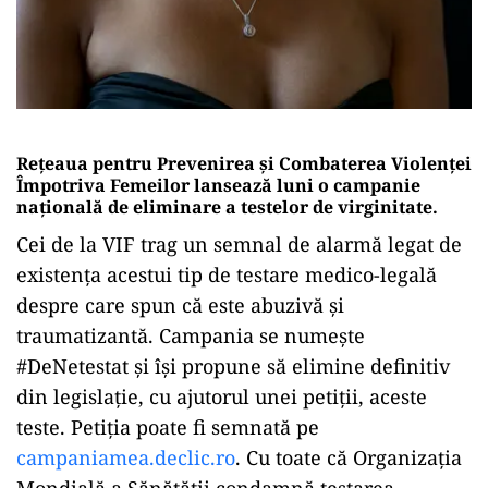
Reţeaua pentru Prevenirea şi Combaterea Violenţei
Împotriva Femeilor lansează luni o campanie
naţională de eliminare a testelor de virginitate.
Cei de la VIF trag un semnal de alarmă legat de
existenţa acestui tip de testare medico-legală
despre care spun că este abuzivă şi
traumatizantă. Campania se numeşte
#DeNetestat şi îşi propune să elimine definitiv
din legislaţie, cu ajutorul unei petiţii, aceste
teste. Petiţia poate fi semnată pe
campaniamea.declic.ro
. Cu toate că Organizaţia
Mondială a Sănătăţii condamnă testarea