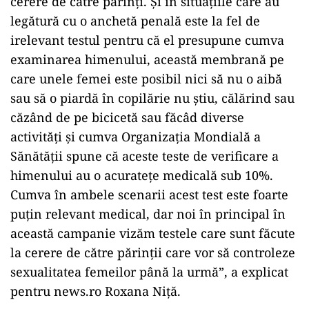
cerere de către părinţi. Şi în situaţiile care au
legătură cu o anchetă penală este la fel de
irelevant testul pentru că el presupune cumva
examinarea himenului, această membrană pe
care unele femei este posibil nici să nu o aibă
sau să o piardă în copilărie nu ştiu, călărind sau
căzând de pe bicicetă sau făcâd diverse
activităţi şi cumva Organizaţia Mondială a
Sănătăţii spune că aceste teste de verificare a
himenului au o acurateţe medicală sub 10%.
Cumva în ambele scenarii acest test este foarte
puţin relevant medical, dar noi în principal în
această campanie vizăm testele care sunt făcute
la cerere de către părinţii care vor să controleze
sexualitatea femeilor până la urmă”, a explicat
pentru news.ro Roxana Niţă.