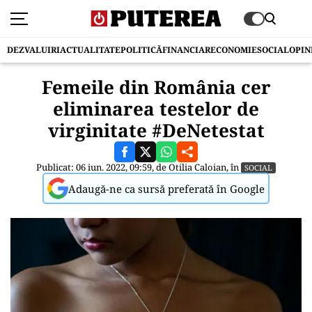
DEZVALUIRI
ACTUALITATE
POLITICĂ
FINANCIAR
ECONOMIE
SOCIAL
OPIN
Femeile din România cer
eliminarea testelor de
virginitate #DeNetestat
Publicat: 06 iun. 2022, 09:59, de
Otilia Caloian
, în
SOCIAL
Adaugă-ne ca sursă preferată în Google