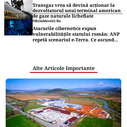
Transgaz vrea să devină acționar la
dezvoltatorul unui terminal american
de gaze naturale lichefiate
Oficiuldestiri.ro
Atacurile cibernetice expun
vulnerabilitățile statului român: ANP
repetă scenariul e‑Terra. Ce ascund
comunicările oficiale și cine răspunde
pentru mentenanța IT a instituțiilor
publice
Alte Articole Importante