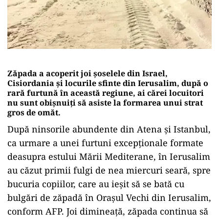
Zăpada a acoperit joi şoselele din Israel,
Cisiordania şi locurile sfinte din Ierusalim, după o
rară furtună în această regiune, ai cărei locuitori
nu sunt obişnuiţi să asiste la formarea unui strat
gros de omăt.
După ninsorile abundente din Atena şi Istanbul,
ca urmare a unei furtuni excepţionale formate
deasupra estului Mării Mediterane, în Ierusalim
au căzut primii fulgi de nea miercuri seară, spre
bucuria copiilor, care au ieşit să se bată cu
bulgări de zăpadă în Oraşul Vechi din Ierusalim,
conform AFP. Joi dimineaţă, zăpada continua să