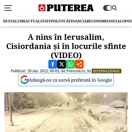
DEZVALUIRI
ACTUALITATE
POLITICĂ
FINANCIAR
ECONOMIE
SOCIAL
OPIN
A nins în Ierusalim,
Cisiordania și în locurile sfinte
(VIDEO)
Publicat: 28 ian. 2022, 00:03, de
Puterea.ro
, în
INTERNAȚIONAL
Adaugă-ne ca sursă preferată în Google