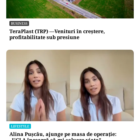
BUSINESS
TeraPlast (TRP) —Venituri în creștere,
profitabilitate sub presiune
LIFESTYLE
Alina Pușcău, ajunge pe masa de operație:
„UCLA încearcă să-mi salveze viața”