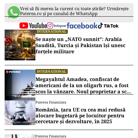
Vrei să fii mereu la curent cu toate știrile? Urmărește
Puterea.ro și pe canalul de WhatsApp
INTERNAȚIONAL
Se naște un „NATO sunnit”: Arabia
Saudită, Turcia și Pakistan își unesc
forțele militare
INTERNAȚIONAL
Megayahtul Amadea, confiscat de
americani de la un oligarh rus, a fost
scos la vânzare. Noul proprietar a scos
din conturi 187 de milioane de dolari
Puterea Financiara
România, țara UE cu cea mai redusă
alocare bugetară pe locuitor pentru
cercetare și dezvoltare, în 2025
Puterea Financiara