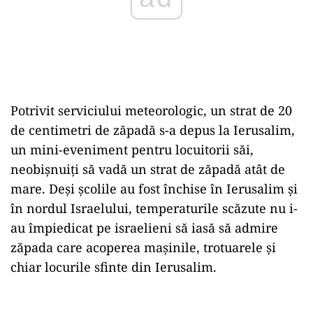
Potrivit serviciului meteorologic, un strat de 20
de centimetri de zăpadă s-a depus la Ierusalim,
un mini-eveniment pentru locuitorii săi,
neobişnuiţi să vadă un strat de zăpadă atât de
mare. Deşi şcolile au fost închise în Ierusalim şi
în nordul Israelului, temperaturile scăzute nu i-
au împiedicat pe israelieni să iasă să admire
zăpada care acoperea maşinile, trotuarele şi
chiar locurile sfinte din Ierusalim.