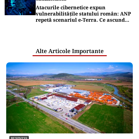
Atacurile cibernetice expun
vulnerabilitățile statului român: ANP
repetă scenariul e‑Terra. Ce ascund
comunicările oficiale și cine răspunde
pentru mentenanța IT a instituțiilor
publice
Alte Articole Importante
BUSINESS