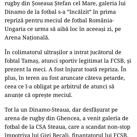
rugby din Șoseaua Ștefan cel Mare, galeria lui
Dinamo de la fotbal s-a ”încălzit” în prima
repriză pentru meciul de fotbal România-
Ungaria ce urma să aibă loc în aceeași zi, pe
Arena Națională.
În colimatorul ultrașilor a intrat jucătorul de
fobtal Tamaș, atunci sportiv legitimat la FCSB, și
prezent la meci. A fost înjurat toată repriza. În
plus, în teren au fost aruncate câteva petarde,
ceea ce l-a obligat pe arbitrul de atunci să
anunțe că oprește meciul.
Tot la un Dinamo-Steaua, dar desfășurat pe
arena de rugby din Ghencea, a venit galeria de
fotbal de la CSA Steaua, care a scandat non-stop
împotriva lui Gigi Becali, finanțatorul lui FCSB.