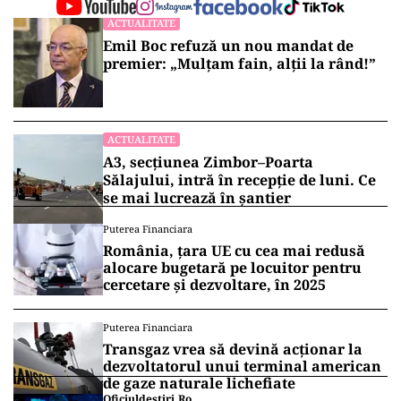
ACTUALITATE
Emil Boc refuză un nou mandat de
premier: „Mulțam fain, alții la rând!”
ACTUALITATE
A3, secțiunea Zimbor–Poarta
Sălajului, intră în recepție de luni. Ce
se mai lucrează în șantier
Puterea Financiara
România, țara UE cu cea mai redusă
alocare bugetară pe locuitor pentru
cercetare și dezvoltare, în 2025
Puterea Financiara
Transgaz vrea să devină acționar la
dezvoltatorul unui terminal american
de gaze naturale lichefiate
Oficiuldestiri.ro