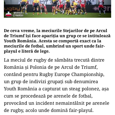
De ceva vreme, la meciurile Stejarilor de pe Arcul
de Triumf își face apariția un grup ce se intitulează
Youth România. Acesta se comportă exact ca la
meciurile de fotbal, umbrind un sport unde fair-
playul e literă de lege.
La meciul de rugby de sâmbăta trecută dintre
România și Polonia de pe Arcul de Triumf,
contând pentru Rugby Europe Championship,
un grup de indivizi grupați sub denumirea
Youth România a capturat un steag polonez, așa
cum se procedează pe arenele de fotbal,
provocând un incident nemaintâlnit pe arenele
de rugby, acolo unde domină fair-playul.