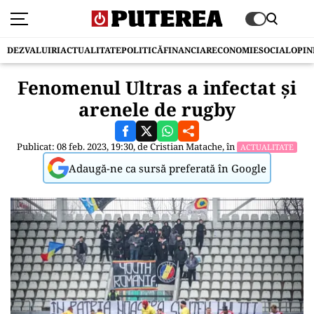
DEZVALUIRI
ACTUALITATE
POLITICĂ
FINANCIAR
ECONOMIE
SOCIAL
OPIN
Fenomenul Ultras a infectat și
arenele de rugby
Publicat: 08 feb. 2023, 19:30, de
Cristian Matache
, în
ACTUALITATE
Adaugă-ne ca sursă preferată în Google