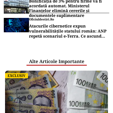
Bonificația de 3% pentru firme va fi
acordată automat. Ministerul
Finanțelor elimină cererile și
documentele suplimentare
Oficiuldestiri.ro
Atacurile cibernetice expun
vulnerabilitățile statului român: ANP
repetă scenariul e‑Terra. Ce ascund
comunicările oficiale și cine răspunde
pentru mentenanța IT a instituțiilor
publice
Alte Articole Importante
EXCLUSIV
EXCLUSIV