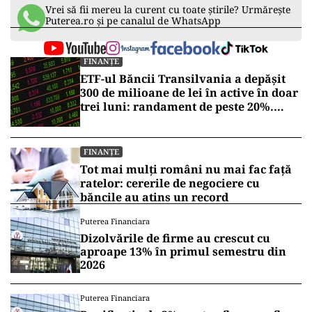
Vrei să fii mereu la curent cu toate știrile? Urmărește
Puterea.ro și pe canalul de WhatsApp
FINANȚE
ETF-ul Băncii Transilvania a depășit
300 de milioane de lei în active în doar
trei luni: randament de peste 20%.
Testul real va veni într-o perioadă de
corecții
FINANȚE
Tot mai mulți români nu mai fac față
ratelor: cererile de negociere cu
băncile au atins un record
Puterea Financiara
Dizolvările de firme au crescut cu
aproape 13% în primul semestru din
2026
Puterea Financiara