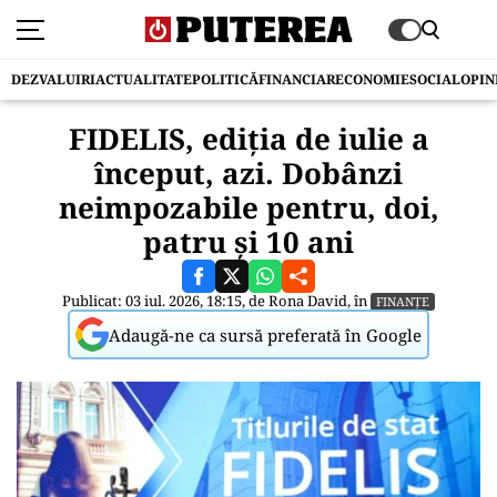
DEZVALUIRI
ACTUALITATE
POLITICĂ
FINANCIAR
ECONOMIE
SOCIAL
OPIN
FIDELIS, ediția de iulie a
început, azi. Dobânzi
neimpozabile pentru, doi,
patru și 10 ani
Publicat: 03 iul. 2026, 18:15, de
Rona David
, în
FINANȚE
Adaugă-ne ca sursă preferată în Google