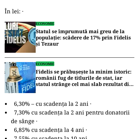
În lei: ·
ECONOMIE
Statul se împrumută mai greu de la
populație: scădere de 17% prin Fidelis
și Tezaur
ECONOMIE
Fidelis se prăbușește la minim istoric:
românii fug de titlurile de stat, iar
statul strânge cel mai slab rezultat din
istorie
6,30% – cu scadența la 2 ani ·
7,30% cu scadența la 2 ani pentru donatorii
de sânge ·
6,85% cu scadența la 4 ani ·
7,55% cu scadența la 10 ani