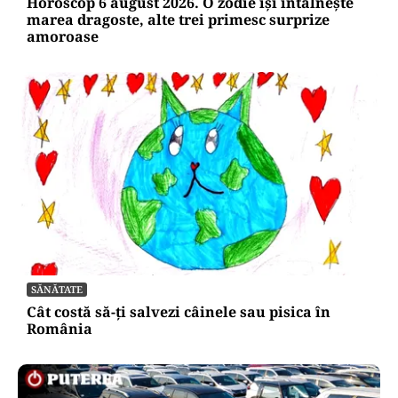
Horoscop 6 august 2026. O zodie își întâlnește
marea dragoste, alte trei primesc surprize
amoroase
SĂNĂTATE
Cât costă să-ți salvezi câinele sau pisica în
România