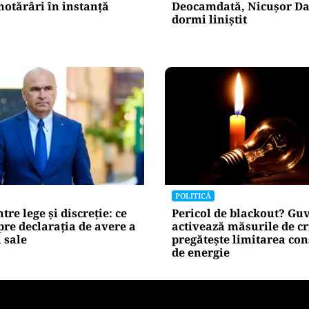
Alte Articole Importante
POLITICĂ
ns Guvernul Bolojan să
AUR și-a făcut site de s
hotărâri în instanță
Deocamdată, Nicușor Da
dormi liniștit