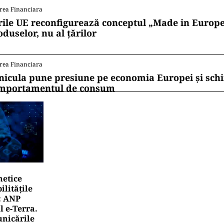
ă Editura Academiei nu are libertatea de a-și macula 
 un asemenea „autor
“, mai spune Șora.
ii mereu la curent cu toate știrile? Urmărește Puterea
 de WhatsApp
LTURĂ
eme lingvistice: Parlamentul a legalizat „persoana care 
mănătoare acelora dintre soți”.
LTURĂ
iuța muzicală cu suflet românesc: dacă AI poate visa H
 putea cânta și mahalaua românească?
rea Financiara
rile UE reconfigurează conceptul „Made in Europe
oduselor, nu al țărilor