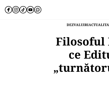
DEZVALUIRI
ACTUALITA
Filosoful
ce Edit
„turnătoru