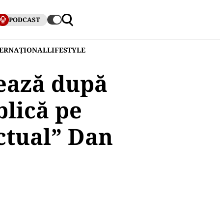
PODCAST
TERNAȚIONAL
LIFESTYLE
tează după
blică pe
ectual” Dan