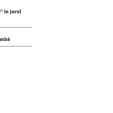
numele și
.ro și pe
are relații
avana, de ce n-
” în jurul