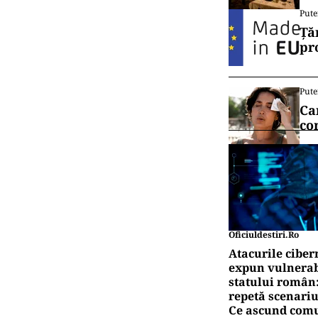
scrierile, îns
portofoliul cu
Vrei să f
canalul
CU
Dil
ase
CU
Cut
ar
Pute
Ță
pr