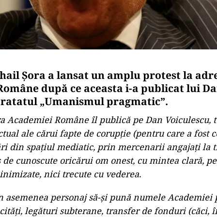
hail Șora a lansat un amplu protest la adr
omâne după ce aceasta i-a publicat lui D
tratatul „Umanismul pragmatic”.
ra Academiei Române îl publică pe Dan Voiculescu, t
ectual ale cărui fapte de corupție (pentru care a fos
ri din spațiul mediatic, prin mercenarii angajați la t
 de cunoscute oricărui om onest, cu mintea clară, p
inimizate, nici trecute cu vederea.
n asemenea personaj să-și pună numele Academiei 
ități, legături subterane, transfer de fonduri (căci,