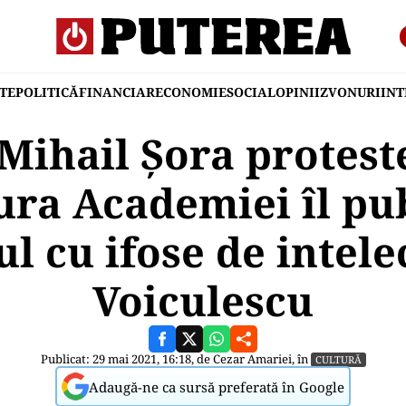
TE
POLITICĂ
FINANCIAR
ECONOMIE
SOCIAL
OPINII
ZVONURI
IN
 Mihail Șora protes
ura Academiei îl pu
l cu ifose de intel
Voiculescu
Publicat: 29 mai 2021, 16:18, de
Cezar Amariei
, în
CULTURĂ
Adaugă-ne ca sursă preferată în Google