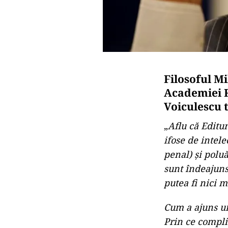
Filosoful Mi
Academiei R
Voiculescu 
„
Aflu că Editu
ifose de intel
penal) și poluă
sunt îndeajuns
putea fi nici m
Cum a ajuns u
Prin ce complic