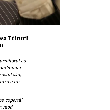
esa Editurii
an
urnătorul cu
t condamnat
rustul său,
entru a nu
pe copertă?
 în mod