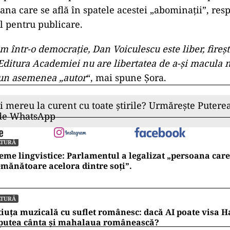
fața pământului o pădure pentru câteva crengi care z
stat Șora pe Facebook.
istincție între Academia Română și Editura Academi
separate, cu aparat administrativ propriu, dar spune 
în orice formă, și nici pe oricine în editura care po
câtă autonomie ar avea această editură față de instan
curent în orice țară care își respectă cărturarii și pu
ublicarea lui Dan Voiculescu la Editura Academiei rep
 pentru abstracția numită „instituție“, cu siglă și IS
 care gândesc ai României, fie că sunt academicien
 prima măsură pe care ar lua-o dacă i-ar sta în puter
ana care se află în spatele acestei „abominații”, resp
ul pentru publicare.
m într-o democrație, Dan Voiculescu este liber, fireșt