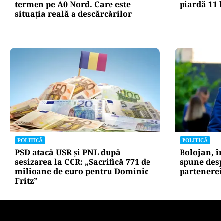
ACTUALITATE
POLITICĂ
Retter, gata cu 7 luni înainte de
Cum a aju
termen pe A0 Nord. Care este
piardă 11 
situația reală a descărcărilor