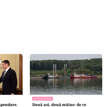
himbă