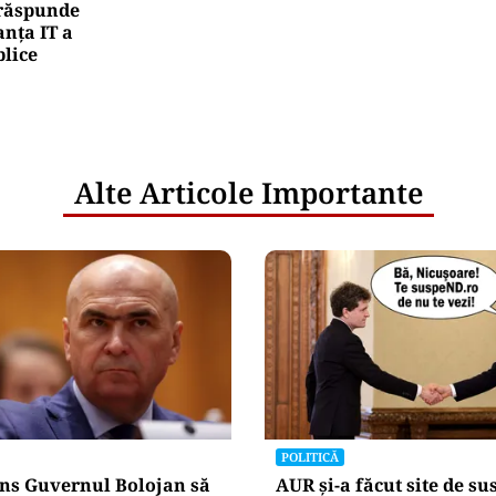
rea Financiara
nicula pune presiune pe economia Europei și sc
mportamentul de consum
netice
litățile
: ANP
l e‑Terra.
nicările
e răspunde
nța IT a
blice