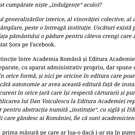
ost cumpărate niște „indulgențe“ acolo)?
ad
 generalizărilor isterice, al vinovăției colective, al
âmplare, peste o întreagă instituție. Uscături există 