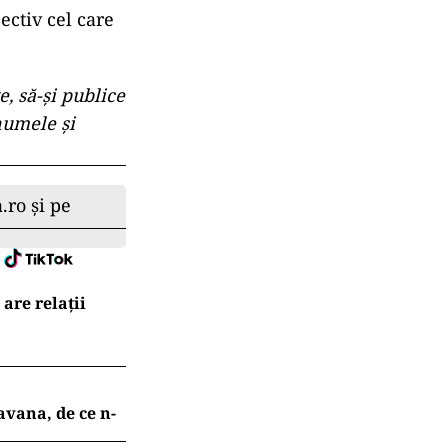
ac pe jos,
ei Române, ca
că „
nu poți
artă numele
ța tutelară.
ne preț pe
rezintă o
BN, ci tocmai
i sau nu
”.
e ar fi să
ectiv cel care
e, să-și publice