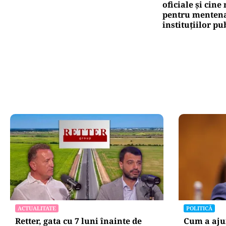
Pute
Ca
co
Oficiuldestiri.ro
Atacurile ciber
expun vulnerabi
statului român
repetă scenariu
Ce ascund comu
oficiale și cin
pentru mentena
instituțiilor pu