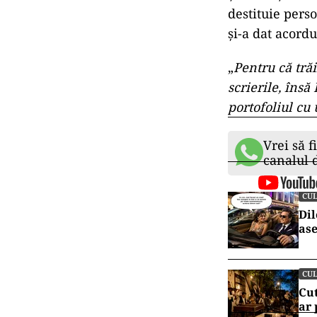
nu razi de pe 
putrede
”, a po
Acesta face d
două entități 
publica orice, 
Academiei, ori
Este simplu și 
mințile lor. P
insultă nu doar
pentru oamenii
Șora susține că
destituie perso
și-a dat acord
„
Pentru că trăi