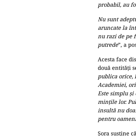
probabil, au f
Nu sunt adeptul
aruncate la înt