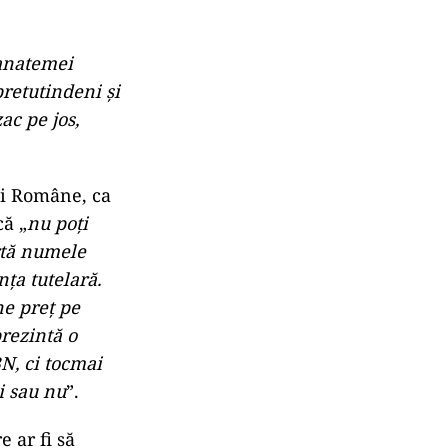
 anatemei
pretutindeni și