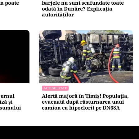
ACTUALITATE
uspendare.
Două azi, două mâine: de ce
n poate
barjele nu sunt scufundate toate
odată în Dunăre? Explicația
autorităților