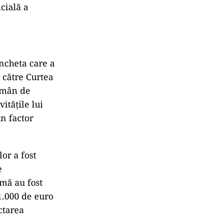
cială a
ncheta care a
 către Curtea
omân de
itățile lui
un factor
or a fost
e
rmă au fost
1.000 de euro
ctarea