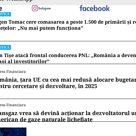
ITICĂ
en Tomac cere comasarea a peste 1.500 de primării și 
ețelor: „Nu mai putem funcționa”
ITICĂ
n Tișe atacă frontal conducerea PNL: „România a deveni
oi al investitorilor”
rea Financiara
mânia, țara UE cu cea mai redusă alocare bugetar
ntru cercetare și dezvoltare, în 2025
rea Financiara
ansgaz vrea să devină acționar la dezvoltatorul u
erican de gaze naturale lichefiate