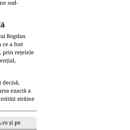
ine sud-
lă
 lui Bogdan
 ce a fost
 prin rețelele
ențial,
t decisă,
ursa exactă a
ntități străine
.ro și pe