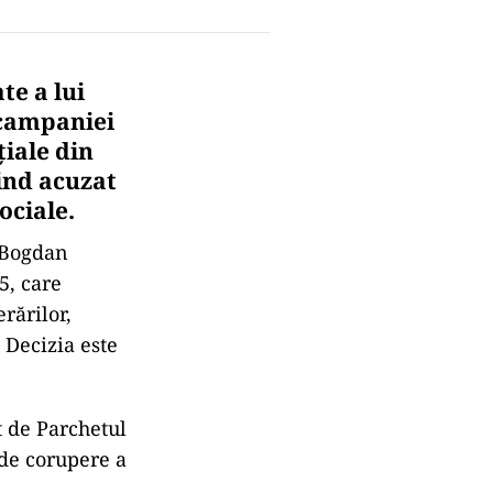
te a lui
 campaniei
țiale din
iind acuzat
ociale.
e Bogdan
5, care
rărilor,
. Decizia este
t de Parchetul
 de corupere a