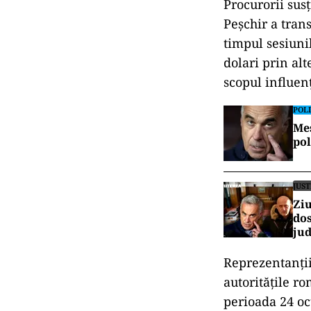
Procurorii sus
Peșchir a tran
timpul sesiunil
dolari prin alt
scopul influen
POLI
Mes
pol
JUST
Ziu
dos
jud
Reprezentanții
autoritățile r
perioada 24 oc