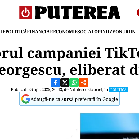
TE
POLITICĂ
FINANCIAR
ECONOMIE
SOCIAL
OPINII
ZVONURI
IN
orul campaniei TikT
eorgescu, eliberat d
Publicat: 25 apr. 2025, 20:43, de
Nitulescu Gabriel
, în
POLITICĂ
Adaugă-ne ca sursă preferată în Google