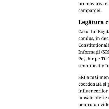
promovarea ele
campaniei.
Legătura c
Cazul lui Bogd
condus, în dec
Constituționa
Informații (SRI
Peșchir pe Tik
semnificativ în
SRI a mai menți
coordonată și 
influencerilor
lansate oferte
pentru un vide