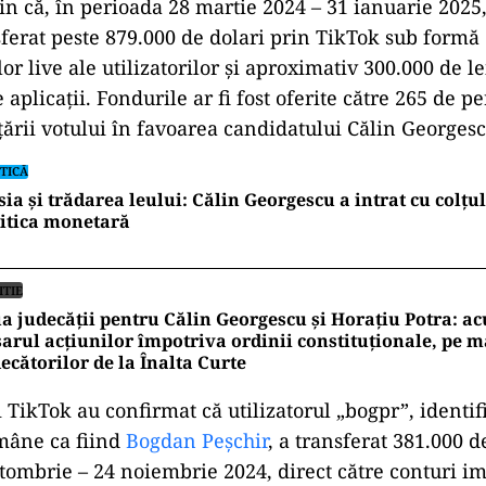
țin că, în perioada 28 martie 2024 – 31 ianuarie 202
sferat peste 879.000 de dolari prin TikTok sub formă d
or live ale utilizatorilor și aproximativ 300.000 de le
e aplicații. Fondurile ar fi fost oferite către 265 de p
țării votului în favoarea candidatului Călin Georgesc
TICĂ
ia și trădarea leului: Călin Georgescu a intrat cu colțu
itica monetară
ITIE
a judecății pentru Călin Georgescu și Horațiu Potra: ac
arul acțiunilor împotriva ordinii constituționale, pe 
ecătorilor de la Înalta Curte
 TikTok au confirmat că utilizatorul „bogpr”, identif
omâne ca fiind
Bogdan Peșchir
, a transferat 381.000 d
tombrie – 24 noiembrie 2024, direct către conturi im