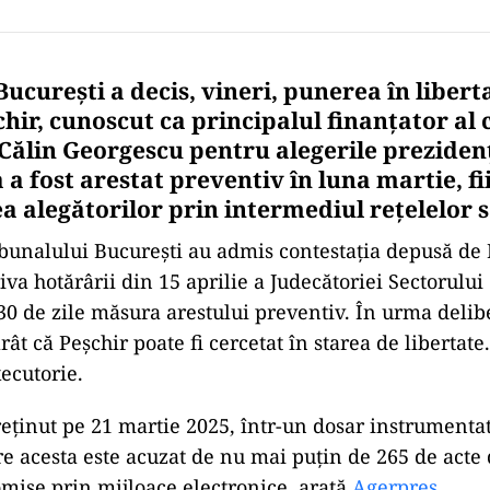
ucurești a decis, vineri, punerea în liberta
hir, cunoscut ca principalul finanțator al
 Călin Georgescu pentru alegerile preziden
 a fost arestat preventiv în luna martie, f
a alegătorilor prin intermediul rețelelor s
ibunalului București au admis contestația depusă d
va hotărârii din 15 aprilie a Judecătoriei Sectorului 
30 de zile măsura arestului preventiv. În urma delibe
rât că Peșchir poate fi cercetat în starea de libertate
xecutorie.
 reținut pe 21 martie 2025, într-un dosar instrumenta
re acesta este acuzat de nu mai puțin de 265 de acte
comise prin mijloace electronice, arată
Agerpres
.