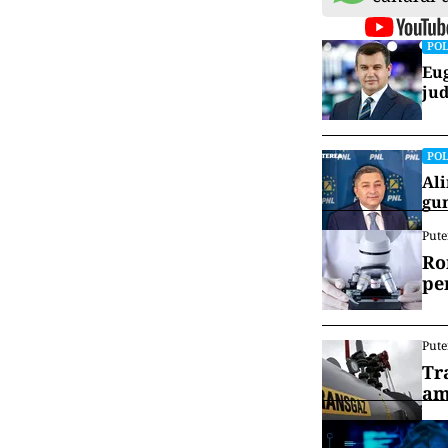
POL
Eug
jud
POL
Ali
gun
Pute
Ro
pe
Pute
Tr
am