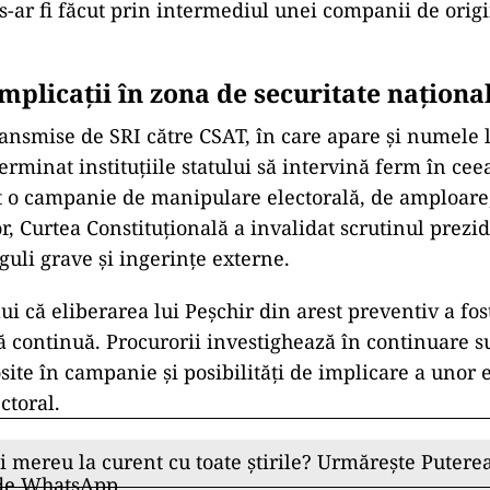
 s-ar fi făcut prin intermediul unei companii de orig
mplicații în zona de securitate naționa
ransmise de SRI către CSAT, în care apare și numele
erminat instituțiile statului să intervină ferm în ceea
t o campanie de manipulare electorală, de amploare,
or, Curtea Constituțională a invalidat scrutinul prezid
uli grave și ingerințe externe.
ui că eliberarea lui Peșchir din arest preventiv a fos
 continuă. Procurorii investighează în continuare s
site în campanie și posibilități de implicare a unor e
ctoral.
ii mereu la curent cu toate știrile? Urmărește Puterea
 de WhatsApp