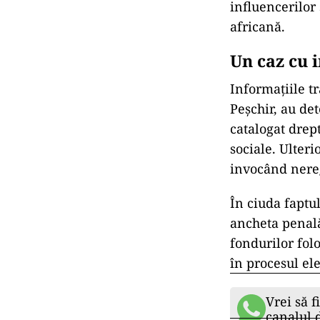
influencerilor
africană.
Un caz cu i
Informațiile t
Peșchir, au det
catalogat drep
sociale. Ulteri
invocând nereg
În ciuda faptul
ancheta penală
fondurilor folo
în procesul ele
Vrei să f
canalul