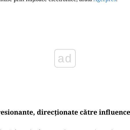
Play
sionante, direcționate către influencer