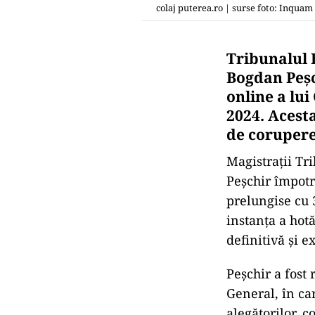
colaj puterea.ro | surse foto: Inquam
Tribunalul B
Bogdan Peșc
online a lui
2024. Acesta
de corupere
Magistrații Tr
Peșchir împotri
prelungise cu 
instanța a hotă
definitivă și e
Peșchir a fost
General, în ca
alegătorilor, 