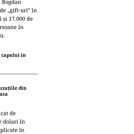
5, Bogdan
e „gift-uri” în
i și 17.000 de
ersoane în
u.
l capului în
uzațiile din
masa
icat de
e dolari în
plicate în