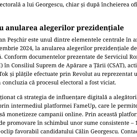
ctorală a lui Georgescu, chiar și după încheierea ofi
u anularea alegerilor prezidențiale
an Peșchir este unul dintre elementele centrale în a
embrie 2024, la anularea alegerilor prezidențiale de
lă. Conform documentelor prezentate de Serviciul R
) în Consiliul Suprem de Apărare a Țării (CSAT), activ
Tok și plățile efectuate prin Revolut au reprezentat 
 concluzia că procesul electoral a fost viciat.
onat că strategia de influențare digitală a alegătoril
prin intermediul platformei FameUp, care le permit
 să monetizeze campanii online. Prin această platfo
 de promovare în schimbul unor sume consistente – 
oclip favorabil candidatului Călin Georgescu. Conta