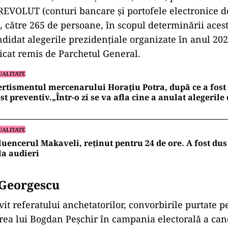
 REVOLUT (conturi bancare și portofele electronice d
 către 265 de persoane, în scopul determinării acest
idat alegerile prezidențiale organizate în anul 2024
cat remis de Parchetul General.
UALITATE
rtismentul mercenarului Horațiu Potra, după ce a fost 
st preventiv.„Într-o zi se va afla cine a anulat alegeril
UALITATE
luencerul Makaveli, reținut pentru 24 de ore. A fost dus 
la audieri
 Georgescu
vit referatului anchetatorilor, convorbirile purtate 
rea lui Bogdan Peșchir în campania electorală a can