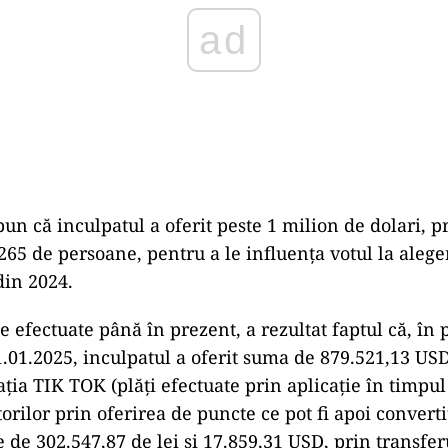
un că inculpatul a oferit peste 1 milion de dolari, p
265 de persoane, pentru a le influența votul la alege
din 2024.
e efectuate până în prezent, a rezultat faptul că, în
1.01.2025, inculpatul a oferit suma de 879.521,13 US
cația TIK TOK (plăți efectuate prin aplicație în timpu
atorilor prin oferirea de puncte ce pot fi apoi conver
 de 302.547,87 de lei și 17.859,31 USD, prin transfer