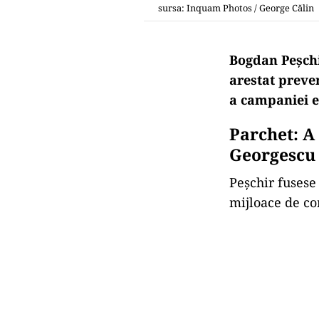
sursa: Inquam Photos / George Călin
Bogdan Peşchi
arestat preven
a campaniei e
Parchet: A
Georgescu
Peşchir fusese 
mijloace de co