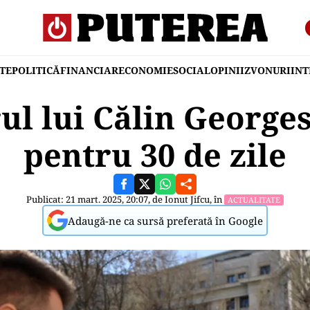
TE
POLITICĂ
FINANCIAR
ECONOMIE
SOCIAL
OPINII
ZVONURI
IN
ul lui Călin Georges
pentru 30 de zile
Publicat: 21 mart. 2025, 20:07, de
Ionut Jifcu
, în
ACTUALITATE
Adaugă-ne ca sursă preferată în Google