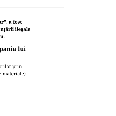
r”, a fost
nţării ilegale
u.
pania lui
orilor prin
 materiale).