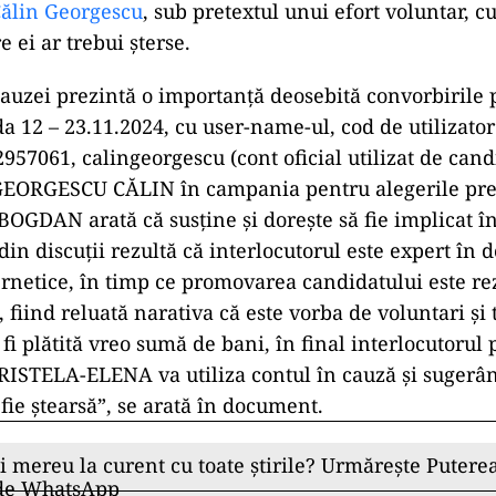
ălin Georgescu
, sub pretextul unui efort voluntar, 
e ei ar trebui șterse.
cauzei prezintă o importanță deosebită convorbirile 
da 12 – 23.11.2024, cu user-name-ul, cod de utilizator
57061, calingeorgescu (cont oficial utilizat de cand
EORGESCU CĂLIN în campania pentru alegerile prez
OGDAN arată că susține și dorește să fie implicat 
 din discuții rezultă că interlocutorul este expert în
ernetice, în timp ce promovarea candidatului este rez
, fiind reluată narativa că este vorba de voluntari și 
 fi plătită vreo sumă de bani, în final interlocutorul
STELA-ELENA va utiliza contul în cauză și sugerân
fie ștearsă”, se arată în document.
ii mereu la curent cu toate știrile? Urmărește Puterea
 de WhatsApp