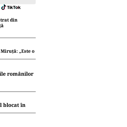
trat din
ţă
Miruță: „Este o
ile românilor
 blocat în