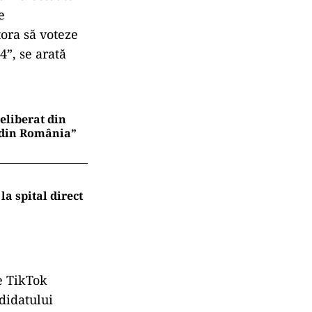
e
ora să voteze
”, se arată
eliberat din
e din România”
la spital direct
pe TikTok
didatului