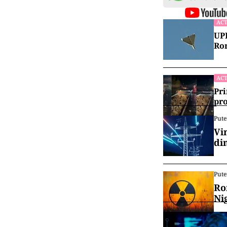
ACT
UPD
Rom
ACT
Pri
pro
Pute
Vi
di
Pute
Ro
Ni