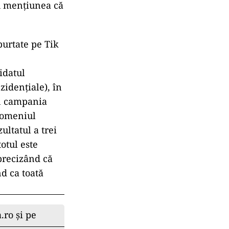
cu mențiunea că
purtate pe Tik
idatul
idențiale), în
în campania
 domeniul
ultatul a trei
totul este
 precizând că
d ca toată
.ro și pe