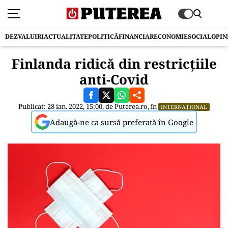
DEZVALUIRI
ACTUALITATE
POLITICĂ
FINANCIAR
ECONOMIE
SOCIAL
OPIN
Finlanda ridică din restricţiile
anti-Covid
Publicat: 28 ian. 2022, 15:00, de
Puterea.ro
, în
INTERNAȚIONAL
Adaugă-ne ca sursă preferată în Google