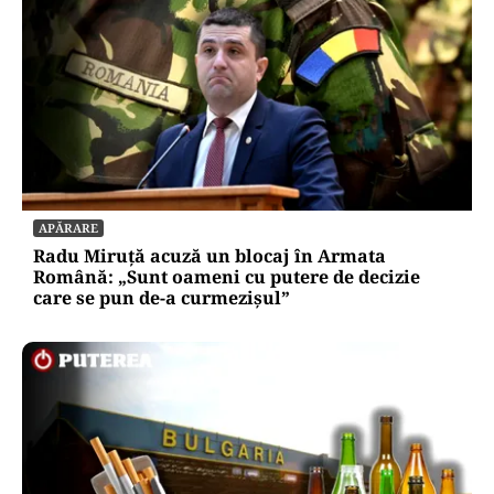
APĂRARE
Radu Miruță acuză un blocaj în Armata
Română: „Sunt oameni cu putere de decizie
care se pun de-a curmezișul”