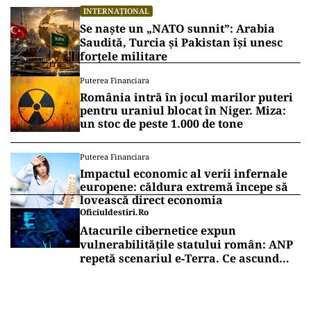
INTERNAȚIONAL
Se naște un „NATO sunnit”: Arabia
Saudită, Turcia și Pakistan își unesc
forțele militare
Puterea Financiara
România intră în jocul marilor puteri
pentru uraniul blocat în Niger. Miza:
un stoc de peste 1.000 de tone
Puterea Financiara
Impactul economic al verii infernale
europene: căldura extremă începe să
lovească direct economia
Oficiuldestiri.ro
Atacurile cibernetice expun
vulnerabilitățile statului român: ANP
repetă scenariul e‑Terra. Ce ascund
comunicările oficiale și cine răspunde
pentru mentenanța IT a instituțiilor
publice