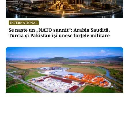
INTERNAȚIONAL
Se naște un „NATO sunnit”: Arabia Saudită,
Turcia și Pakistan își unesc forțele militare
BUSINESS
TeraPlast (TRP) —Venituri în creștere,