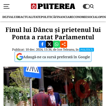
DEZVALUIRI
ACTUALITATE
POLITICĂ
FINANCIAR
ECONOMIE
SOCIAL
OPIN
Finul lui Dâncu și prietenul lui
Ponta a ratat Parlamentul
Publicat: 10 dec. 2024, 13:36, de
Ion Teleanu
, în
POLITICĂ
Adaugă-ne ca sursă preferată în Google