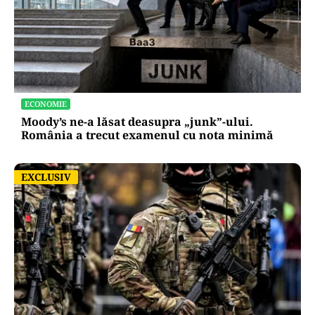
ECONOMIE
Moody’s ne-a lăsat deasupra „junk”-ului.
România a trecut examenul cu nota minimă
EXCLUSIV
EXCLUSIV