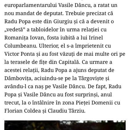
europarlamentarului Vasile Dâncu, a ratat un
nou mandat de deputat. Trebuie precizat că
Radu Popa este din Giurgiu și că a devenit o
„vedetă” a tabloidelor în urma relației cu
Romanița Iovan, fosta iubită a lui Irinel
Columbeanu. Ulterior, el s-a împrietenit cu
Victor Ponta și au fost văzuți de mai multe ori pe
la terasele de fițe din Capitală. Ca urmare a
acestei relații, Radu Popa a ajuns deputat de
Dâmbovița, aciuindu-se pe la Târgoviște și
avându-l ca naș pe Vasile Dâncu. De fapt, Radu
Popa și Vasile Dâncu au fost surprinși, anul
trecut, la o întâlnire în zona Pieței Domenii cu
Florian Coldea și Claudiu Târziu.