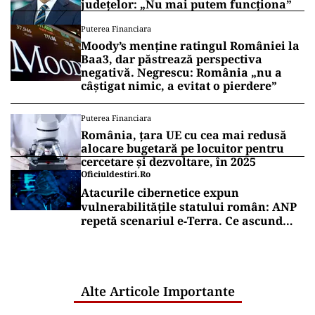
județelor: „Nu mai putem funcționa”
Puterea Financiara
Moody’s menține ratingul României la
Baa3, dar păstrează perspectiva
negativă. Negrescu: România „nu a
câștigat nimic, a evitat o pierdere”
Puterea Financiara
România, țara UE cu cea mai redusă
alocare bugetară pe locuitor pentru
cercetare și dezvoltare, în 2025
Oficiuldestiri.ro
Atacurile cibernetice expun
vulnerabilitățile statului român: ANP
repetă scenariul e‑Terra. Ce ascund
comunicările oficiale și cine răspunde
pentru mentenanța IT a instituțiilor
publice
Alte Articole Importante