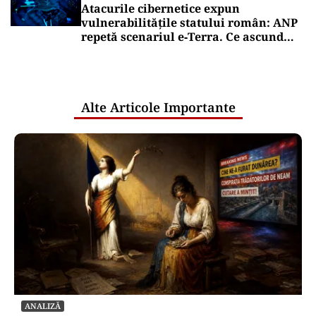
Atacurile cibernetice expun
vulnerabilitățile statului român: ANP
repetă scenariul e‑Terra. Ce ascund
comunicările oficiale și cine răspunde
pentru mentenanța IT a instituțiilor
publice
Alte Articole Importante
ANALIZĂ