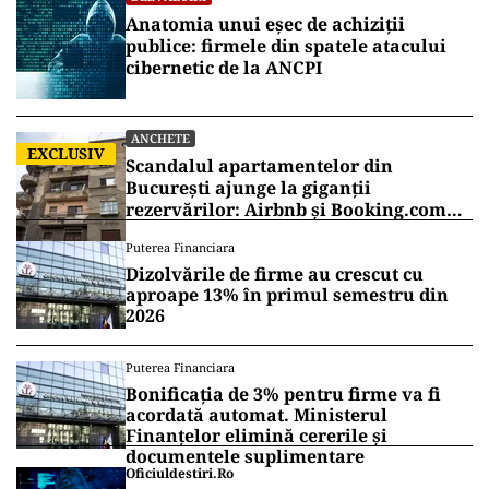
Anatomia unui eșec de achiziții
publice: firmele din spatele atacului
cibernetic de la ANCPI
ANCHETE
EXCLUSIV
Scandalul apartamentelor din
București ajunge la giganții
rezervărilor: Airbnb și Booking.com
anunță măsuri și cer respectarea legii
Puterea Financiara
Dizolvările de firme au crescut cu
aproape 13% în primul semestru din
2026
Puterea Financiara
Bonificația de 3% pentru firme va fi
acordată automat. Ministerul
Finanțelor elimină cererile și
documentele suplimentare
Oficiuldestiri.ro