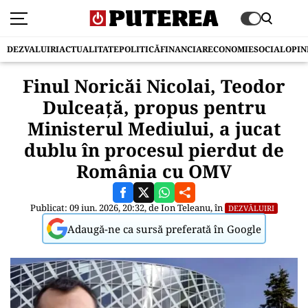
DEZVALUIRI
ACTUALITATE
POLITICĂ
FINANCIAR
ECONOMIE
SOCIAL
OPIN
Finul Noricăi Nicolai, Teodor
Dulceaţă, propus pentru
Ministerul Mediului, a jucat
dublu în procesul pierdut de
România cu OMV
Publicat: 09 iun. 2026, 20:32, de
Ion Teleanu
, în
DEZVĂLUIRI
Adaugă-ne ca sursă preferată în Google