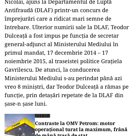
Nicolai, ajuns la Departamentul de Luptă
Antifraudă (DLAF) printr-un concurs de
împrejurări care a ridicat mari semne de
întrebare. Ulterior numirii sale la DLAF, Teodor
Dulceață a fost impus pe funcția de secretar
general-adjunct al Ministerului Mediului în
primul mandat, 17 decembrie 2014 – 17
noiembrie 2015, al traseistei politice Grațiela
Gavrilescu. De atunci, la conducerea
Ministerului Mediului s-au perindat până azi
vreo 8 miniștri, dar Teodor Dulceață a rămas pe
funcție, prin detașări repetate de la DLAF din
șase-n șase luni.
ENERGIE
Contraste la OMV Petrom: motor
operațional turat la maximum, frână
de mână trasă de stat