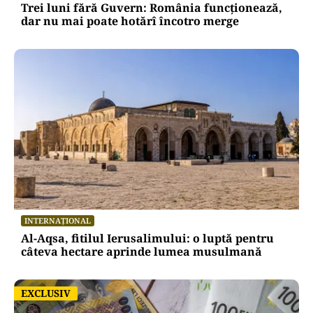
Trei luni fără Guvern: România funcționează,
dar nu mai poate hotărî încotro merge
INTERNAȚIONAL
Al-Aqsa, fitilul Ierusalimului: o luptă pentru
câteva hectare aprinde lumea musulmană
EXCLUSIV
EXCLUSIV