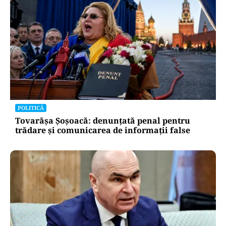
POLITICĂ
Un lider USR îl critică dur pe Ilie Bolojan: Un
liberal nu crește taxele