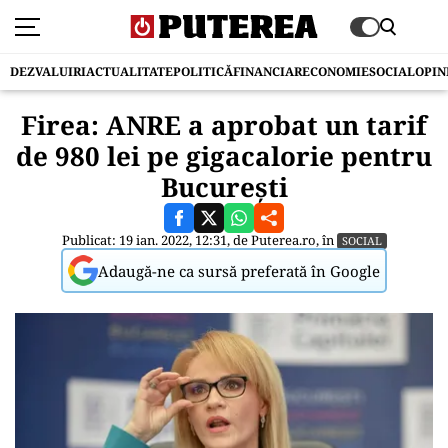
DEZVALUIRI
ACTUALITATE
POLITICĂ
FINANCIAR
ECONOMIE
SOCIAL
OPIN
Firea: ANRE a aprobat un tarif
de 980 lei pe gigacalorie pentru
București
Publicat: 19 ian. 2022, 12:31, de
Puterea.ro
, în
SOCIAL
Adaugă-ne ca sursă preferată în Google