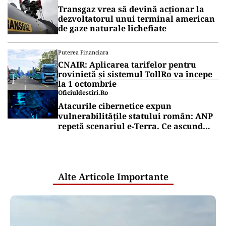
Puterea.ro și pe canalul de WhatsApp
SĂNĂTATE
Mesajul Agenției Naționale a
Medicamentului: De ce au fost blocate
temporar la vânzare Colebil și
Panzcebil
CULTURĂ
Dileme lingvistice: Parlamentul a
legalizat „persoana care are relații
asemănătoare acelora dintre soți”.
Puterea Financiara
Transgaz vrea să devină acționar la
dezvoltatorul unui terminal american
de gaze naturale lichefiate
Puterea Financiara
CNAIR: Aplicarea tarifelor pentru
rovinietă și sistemul TollRo va începe