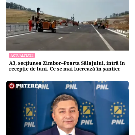
la 1 octombrie
Oficiuldestiri.ro
Atacurile cibernetice expun
vulnerabilitățile statului român: ANP
repetă scenariul e‑Terra. Ce ascund
comunicările oficiale și cine răspunde
pentru mentenanța IT a instituțiilor
publice
Alte Articole Importante