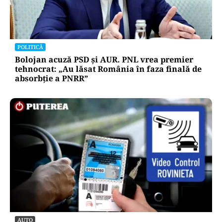
POLITICĂ
Tovarășa Șoșoacă: denunțată penal pentru
trădare și comunicarea de informații false
POLITICĂ
Bolojan acuză PSD și AUR. PNL vrea premier
tehnocrat: „Au lăsat România în faza finală de