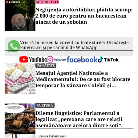
votează tariful aprobat de ANRE, deci dublu faţă
de suma care era, adică 980 de lei, aproape
1.000 de lei, inclusiv TVA, (noul tarif, n.r.) intră
în vigoare la următoarea factură”, a menţionat
Gabriela Firea.
ACTUALITATE
Un bărbat din Capitală și-a amenințat
fostul șef că-i ucide fiul dacă nu-i
plătește 600.000 de euro. Planul ar fi
fost pregătit de doi ani
ACTUALITATE
Neglijența autorităților, plătită scump:
2.000 de euro pentru un bucureștean
atacat de un șobolan
Vrei să fii mereu la curent cu toate știrile? Urmărește