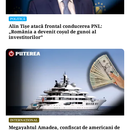
ACTUALITATE
A3, secțiunea Zimbor–Poarta Sălajului, intră în
recepție de luni. Ce se mai lucrează în șantier
POLITICĂ
Alin Tișe atacă frontal conducerea PNL:
„România a devenit coșul de gunoi al
investitorilor”