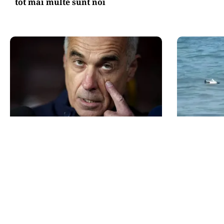
tot mai multe sunt noi
POLITICĂ
ACTUALITATE
Mesia și trădarea leului: Călin
Alertă pe l
Georgescu a intrat cu colțul
scoasă din
capului în politica monetară
Mamaia