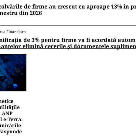
zolvările de firme au crescut cu aproape 13% în p
mestru din 2026
rea Financiara
nificația de 3% pentru firme va fi acordată autom
nanțelor elimină cererile și documentele suplime
netice
litățile
: ANP
l e‑Terra.
nicările
e răspunde