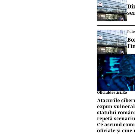
Di
se
Pute
Bo
Fi
Oficiuldestiri.ro
Atacurile ciber
expun vulnerabi
statului român
repetă scenariu
Ce ascund comu
oficiale și cin