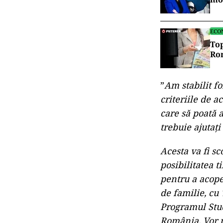
ECO
Top
Ro
”
Am stabilit f
criteriile de 
care să poată a
trebuie ajutaţi
Acesta va fi s
posibilitatea t
pentru a acope
de familie, cu 
Programul Stude
România. Vor p