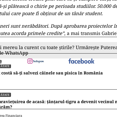
ă-şi plătească o chirie pe perioada studiilor. 50.000 de
ului care poate fi obţinut de un tânăr student.
tineri sunt nerăbdători. După aprobarea proiectelor î
utea acorda primele credite”
, a mai transmis Gabrie
ii mereu la curent cu toate știrile? Urmărește Puterea
 de WhatsApp
NĂTATE
 costă să-ți salvezi câinele sau pisica în România
NĂTATE
raviețuirea de acasă: țânțarul-tigru a devenit vecinul
ărăm?
rea Financiara