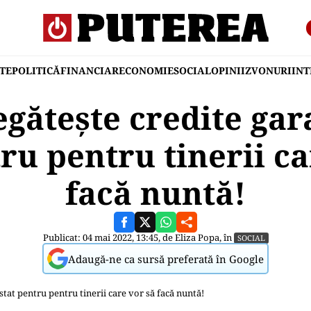
TE
POLITICĂ
FINANCIAR
ECONOMIE
SOCIAL
OPINII
ZVONURI
IN
egătește credite gar
tru pentru tinerii ca
facă nuntă!
Publicat: 04 mai 2022, 13:45, de
Eliza Popa
, în
SOCIAL
Adaugă-ne ca sursă preferată în Google