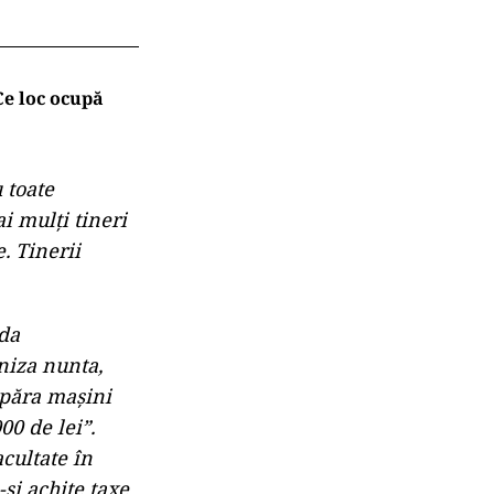
Ce loc ocupă
 toate
i mulţi tineri
‍ Tinerii
 da
aniza nunta,
mpăra maşini
00 de lei”.
acultate în
şi achite taxe