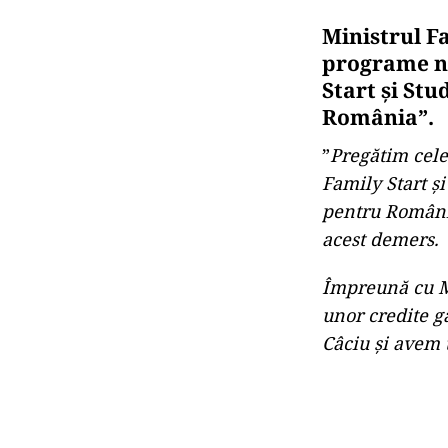
Ministrul F
programe naţ
Start şi St
România”.
”
Pregătim cele
Family Start ş
pentru Români
acest demers.
Împreună cu Mi
unor credite g
Câciu şi avem t