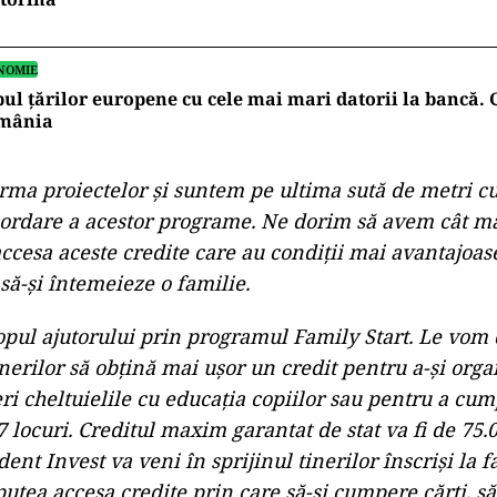
NOMIE
ul țărilor europene cu cele mai mari datorii la bancă. 
mânia
orma proiectelor şi suntem pe ultima sută de metri cu
acordare a acestor programe. Ne dorim să avem cât ma
ccesa aceste credite care au condiţii mai avantajoase.
 să-şi întemeieze o familie.
copul ajutorului prin programul Family Start. Le vom
inerilor să obţină mai uşor un credit pentru a-şi org
ri cheltuielile cu educaţia copiilor sau pentru a cu
7 locuri. Creditul maxim garantat de stat va fi de 75.0
nt Invest va veni în sprijinul tinerilor înscrişi la f
utea accesa credite prin care să-şi cumpere cărţi, să-