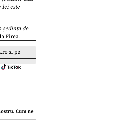
 lei este
n şedinţa de
la Firea.
.ro și pe
 nostru. Cum ne