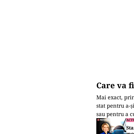
Care va f
Mai exact, pri
stat pentru a-ş
sau pentru a c
ACT
Sta
mo