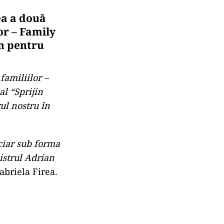
ea a două
or – Family
in pentru
familiilor –
l “Sprijin
l nostru în
ciar sub forma
istrul Adrian
abriela Firea.