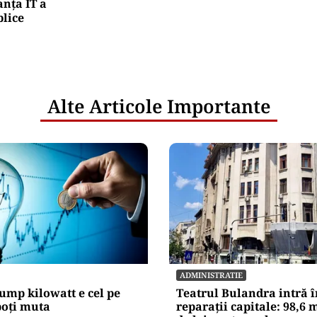
nța IT a
blice
Alte Articole Importante
ADMINISTRATIE
ump kilowatt e cel pe
Teatrul Bulandra intră î
poți muta
reparații capitale: 98,6 