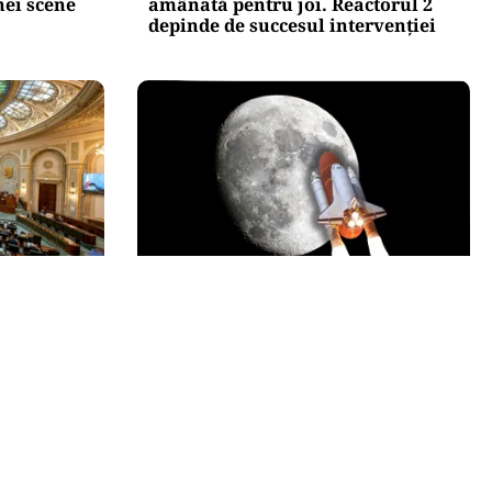
nei scene
amânată pentru joi. Reactorul 2
depinde de succesul intervenției
INTERNAȚIONAL
nat după
O bucată uriașă dintr-o rachetă
endamentul
SpaceX ar fi lovit Luna. NASA va
tarilor a
studia impactul