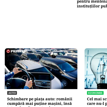
pentru mentena
instituțiilor pu
AUTO
ECONOMIE
Schimbare pe piața auto: românii
Cel mai sc
cumpără mai puține mașini, însă
care nu-l 