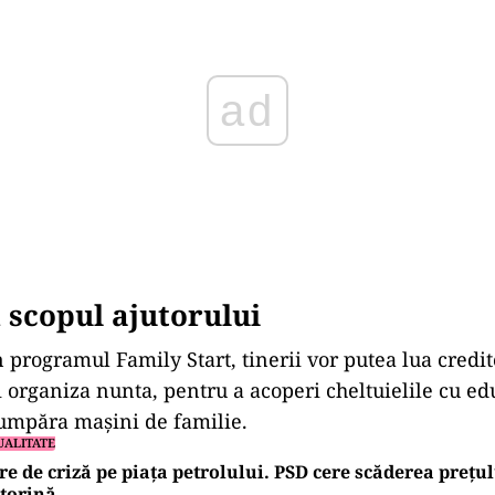
i scopul ajutorului
n programul Family Start, tinerii vor putea lua credi
i organiza nunta, pentru a acoperi cheltuielile cu ed
umpăra maşini de familie.
UALITATE
re de criză pe piața petrolului. PSD cere scăderea prețul
torină