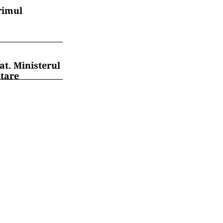
rimul
at. Ministerul
ntare