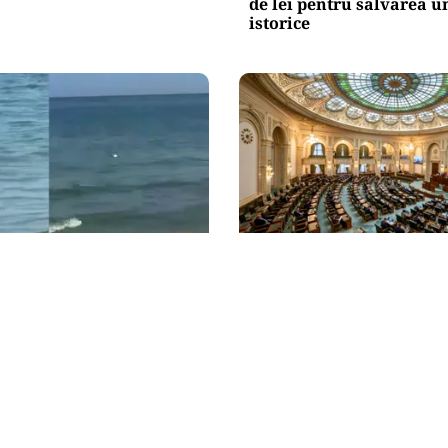
de lei pentru salvarea u
istorice
POLITICĂ
itoral: o dronă a fost
Reforma ANI trece de Se
 apă lângă o plajă din
un scandal politic. Am
privind partenerii demni
inflamat dezbaterile