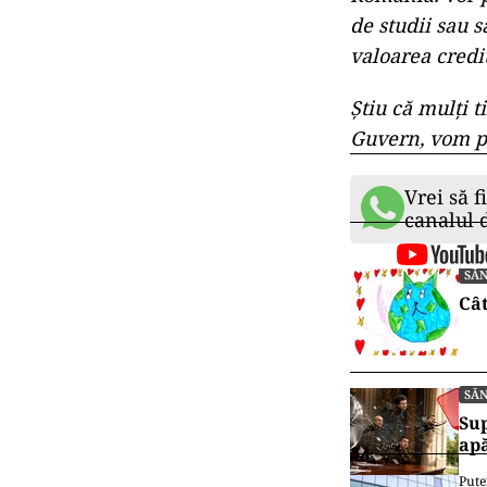
de studii sau s
valoarea credit
Ştiu că mulţi 
Guvern, vom p
Vrei să f
canalul
SĂ
Cât
SĂ
Sup
ap
Pute