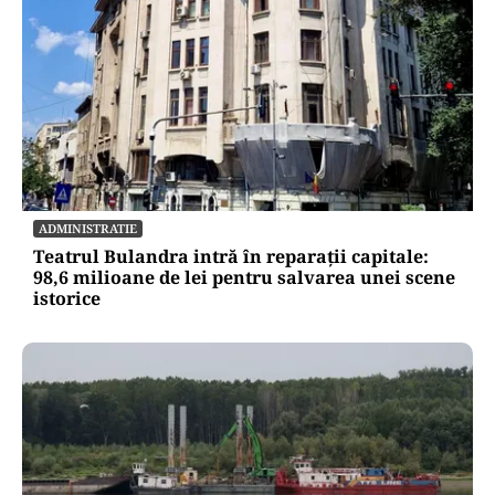
ECONOMIE
Cel mai scump kilowatt e cel pe care nu-l poți
muta