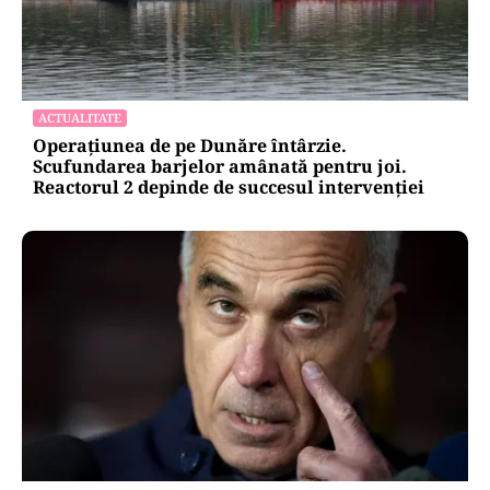
ADMINISTRATIE
Teatrul Bulandra intră în reparații capitale:
98,6 milioane de lei pentru salvarea unei scene
istorice
ACTUALITATE
Operațiunea de pe Dunăre întârzie.
Scufundarea barjelor amânată pentru joi.