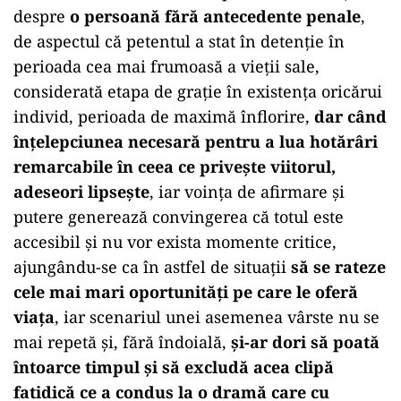
are antecedente penale și că eliberarea
condiționată înainte de termen poate
reprezenta o șansă pentru reintegrarea sa
socială. De asemenea, s-a luat în considerare
perioada dificilă a detenției sale în contextul
pandemiei de COVID-19.
Judecătorul arată că „instanţa reţine că
liberarea condiţionată înainte de termen
reprezintă o şansă şi, având în vedere şi vârsta
acestuia de 28 de ani, de faptul că se vorbește
despre
o persoană fără antecedente penale
,
de aspectul că petentul a stat în detenţie în
perioada cea mai frumoasă a vieţii sale,
considerată etapa de graţie în existenţa oricărui
individ, perioada de maximă înflorire,
dar când