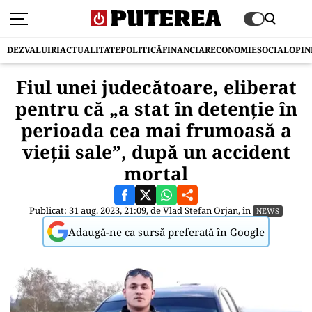
DEZVALUIRI
ACTUALITATE
POLITICĂ
FINANCIAR
ECONOMIE
SOCIAL
OPIN
Fiul unei judecătoare, eliberat
pentru că „a stat în detenție în
perioada cea mai frumoasă a
vieţii sale”, după un accident
mortal
Publicat: 31 aug. 2023, 21:09, de
Vlad Stefan Orjan
, în
NEWS
Adaugă-ne ca sursă preferată în Google