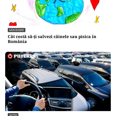
HOROSCOP
Horoscop 6 august 2026. O zodie își întâlnește
marea dragoste, alte trei primesc surprize
amoroase
SĂNĂTATE
Cât costă să-ți salvezi câinele sau pisica în