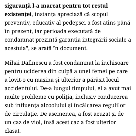
înţelepciunea necesară pentru a lua hotărâri
remarcabile în ceea ce priveşte viitorul,
adeseori lipseşte
, iar voinţa de afirmare şi
putere generează convingerea că totul este
accesibil şi nu vor exista momente critice,
ajungându-se ca în astfel de situaţii
să se rateze
cele mai mari oportunități pe care le oferă
viața
, iar scenariul unei asemenea vârste nu se
mai repetă şi, fără îndoială,
şi-ar dori să poată
întoarce timpul şi să excludă acea clipă
fatidică ce a condus la o dramă care cu
siguranţă l-a marcat pentru tot restul
existenţei
, instanţa apreciază că scopul
preventiv, educativ al pedepsei a fost atins până
în prezent, iar perioada executată de
condamnat prezintă garanţia integrării sociale a