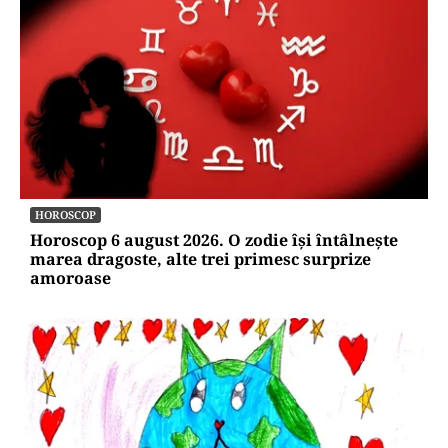
ACTUALITATE
România poate intra în zona euro doar prin
referendum. Asta nu înseamnă „că-l apuci pe
Dumnezeu de un picior!”