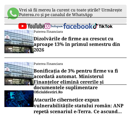
acestuia”, se arată în document.
Mihai Dafinescu a fost condamnat la închisoare
pentru uciderea din culpă a unei femei pe care
a lovit-o cu mașina și ulterior a părăsit locul
accidentului. De-a lungul timpului, el a avut mai
multe probleme cu poliția, inclusiv conducerea
sub influența alcoolului și încălcarea regulilor
de circulație. De asemenea, a fost acuzat și de
un caz de viol, însă acest caz a fost ulterior
clasat.
Vrei să fii mereu la curent cu toate știrile? Urmărește
Puterea.ro și pe canalul de WhatsApp
Puterea Financiara
Dizolvările de firme au crescut cu
aproape 13% în primul semestru din