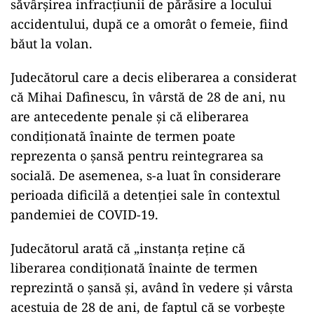
inginer silvic. De asemenea, s-a menționat că
Mihai Dafinescu provine dintr-o familie solidă și
că are o promisiune de angajare după eliberare.
„Petentul mai arată că provine dintr-o familie
solidă, a absolvit studii superioare, este de
profesie inginer silvic”,
se arată în motivare,
conform
PRESShub.ro
.
Mihai Dafinescu se află în executarea pedepsei
de 4 ani, 6 luni şi 20 zile închisoare, pentru
săvârşirea infracţiunii de părăsire a locului
accidentului, după ce a omorât o femeie, fiind
băut la volan.
Judecătorul care a decis eliberarea a considerat
că Mihai Dafinescu, în vârstă de 28 de ani, nu