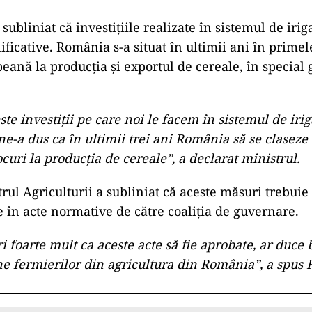
subliniat că investițiile realizate în sistemul de irig
ficative. România s-a situat în ultimii ani în primel
ană la producția și exportul de cereale, în special 
ste investiţii pe care noi le facem în sistemul de irig
e-a dus ca în ultimii trei ani România să se claseze 
curi la producţia de cereale”, a declarat ministrul.
trul Agriculturii a subliniat că aceste măsuri trebui
e în acte normative de către coaliția de guvernare.
i foarte mult ca aceste acte să fie aprobate, ar duce 
ne fermierilor din agricultura din România”, a spus 