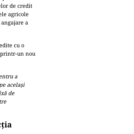
lor de credit
ele agricole
e angajare a
edite cu o
 printr-un nou
entru a
pe acelaşi
ixă de
tre
cția