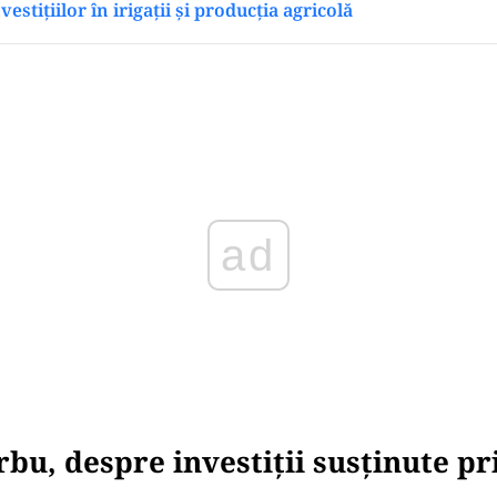
vestițiilor în irigații și producția agricolă
Play
rbu, despre investiții susținute pr