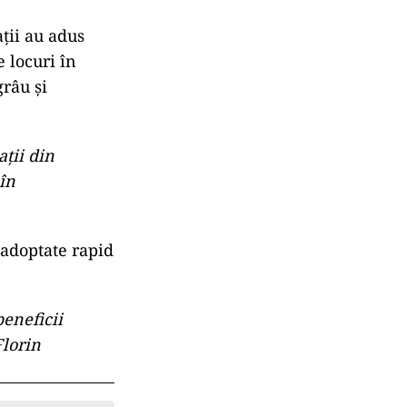
ații au adus
e locuri în
grâu și
aţii din
în
e adoptate rapid
beneficii
Florin