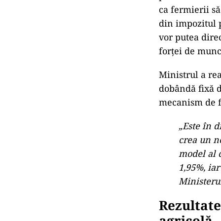
ca fermierii s
din impozitul p
vor putea dire
forței de munc
Ministrul a rea
dobândă fixă d
mecanism de fi
„Este în d
crea un n
model al c
1,95%, iar
Ministerul
Rezultatel
agricolă