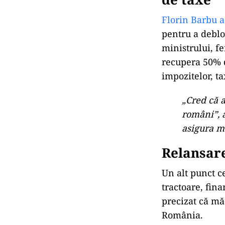
Florin Barbu a
pentru a debloc
ministrului, f
recupera 50% d
impozitelor, ta
„Cred că a
români”, a
asigura m
Relansar
Un alt punct c
tractoare, fin
precizat că măs
România.