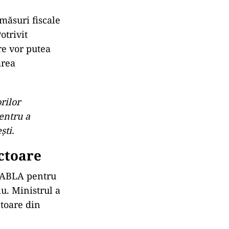
 măsuri fiscale
otrivit
re vor putea
area
rilor
entru a
ști.
ctoare
 RABLA pentru
u. Ministrul a
ctoare din