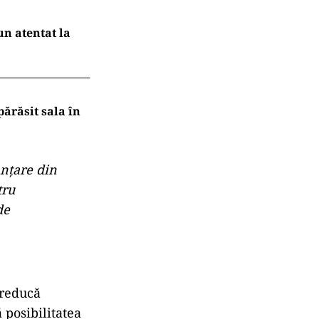
un atentat la
părăsit sala în
anţare din
tru
de
 reducă
 posibilitatea