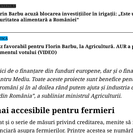
ICULTURA
rin Barbu acuză blocarea investițiilor în irigații: „Este 
uritatea alimentară a României”
TICĂ
z favorabil pentru Florin Barbu, la Agricultură. AUR a 
mentul votului (VIDEO)
ci de o finanţare din funduri europene, dar şi o fin
ntru Mediu. Toate aceste proiecte sunt benefice pen
români şi în al doilea rând putem ajuta şi industria 
din România”, a subliniat ministrul Agriculturii.
ai accesibile pentru fermieri
t și o serie de măsuri privind creditarea, menite să
nciară asupra fermierilor. Printre acestea se numără