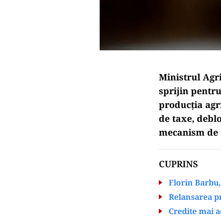
Ministrul Agr
sprijin pentru
producția agr
de taxe, debl
mecanism de c
CUPRINS
Florin Barbu, 
Relansarea p
Credite mai a