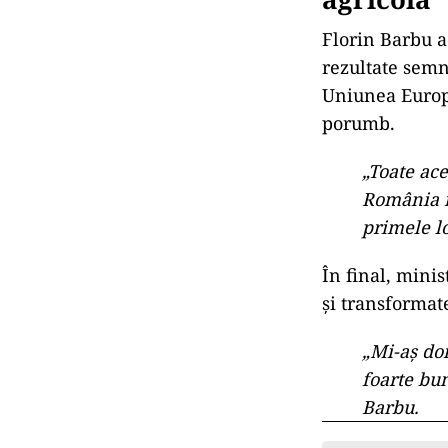
Florin Barbu a 
rezultate semni
Uniunea Europe
porumb.
„Toate ace
România n
primele lo
În final, minis
și transformat
„Mi-aş dor
foarte bu
Barbu.