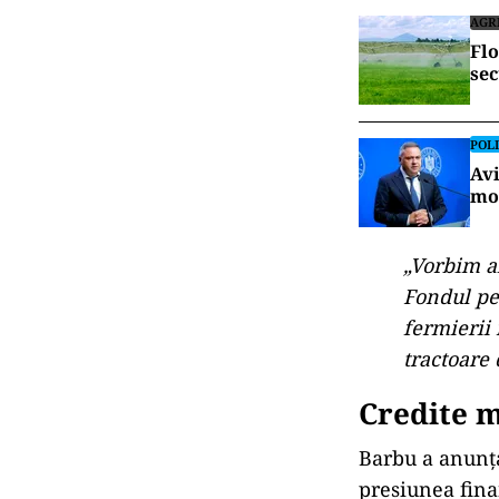
AGR
Flo
sec
POLI
Avi
mo
„Vorbim ai
Fondul pe
fermierii 
tractoare 
Credite m
Barbu a anunța
presiunea fina