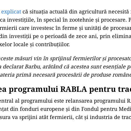
 explicat
că situația actuală din agricultură necesită
a investițiile, în special în zootehnie și procesare. P
ermierii care investesc în ferme și unități de procesa
in investiții pe o perioadă de zece ani, prin elimin
xelor locale și contribuțiilor.
ceste măsuri vin în sprijinul fermierilor şi procesato
 declarat Barbu, arătând că acestea sunt esențiale p
ateria primă necesară procesării de produse române
ea programului RABLA pentru tra
entral al programului este relansarea programului
anțat din fonduri europene și din Fondul pentru Medi
ura va sprijini atât fermierii, cât și industria de tra