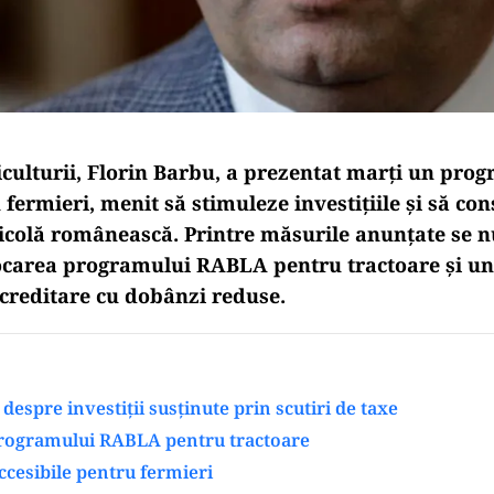
iculturii, Florin Barbu, a prezentat marți un pr
 fermieri, menit să stimuleze investițiile și să co
icolă românească. Printre măsurile anunțate se n
ocarea programului RABLA pentru tractoare și u
reditare cu dobânzi reduse.
despre investiții susținute prin scutiri de taxe
rogramului RABLA pentru tractoare
ccesibile pentru fermieri