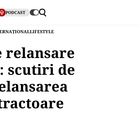
PODCAST
TERNAȚIONAL
LIFESTYLE
e relansare
 scutiri de
relansarea
tractoare