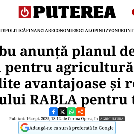
TE
POLITICĂ
FINANCIAR
ECONOMIE
SOCIAL
OPINII
ZVONURI
IN
bu anunță planul d
pentru agricultură:
dite avantajoase și 
lui RABLA pentru 
Publicat: 16 sept. 2025, 18:12, de
Corina Oprea
, în
AGRICULTURA
Adaugă-ne ca sursă preferată în Google