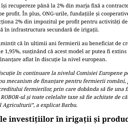
ă își recupereze până la 2% din marja fixă a contracte
e profit. În plus, ONG-urile, fundațiile și cooperativ
cționa 2% din impozitul pe profit pentru activități d
ă în infrastructura secundară de irigații.
mintit că în ultimii ani fermierii au beneficiat de cr
e 1,95%, susținând că acest model ar putea fi extins
nanțare aflat în discuție la nivel european.
iscuţie în continuare la nivelul Comisiei Europene p
ou mecanism de finanţare pentru fermierii români, 
reditului fermierilor, prin care dobânda să fie una f
 ROBOR-ul şi toate celelalte taxe să fie achitate de că
 Agriculturii”, a explicat Barbu.
e investițiilor în irigații și produ