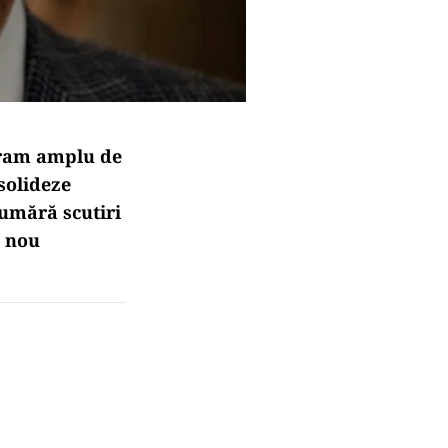
ogram amplu de
nsolideze
umără scutiri
n nou