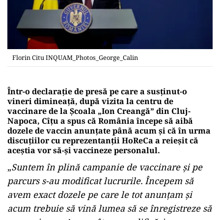
Florin Citu INQUAM_Photos_George_Calin
Într-o declarație de presă pe care a susținut-o
vineri dimineață, după vizita la centru de
vaccinare de la Școala „Ion Creangă” din Cluj-
Napoca, Cîțu a spus că România începe să aibă
dozele de vaccin anunțate până acum și că în urma
discuțiilor cu reprezentanții HoReCa a reieșit că
aceștia vor să-și vaccineze personalul.
„
Suntem în plină campanie de vaccinare și pe
parcurs s-au modificat lucrurile. Începem să
avem exact dozele pe care le tot anunțam și
acum trebuie să vină lumea să se înregistreze să