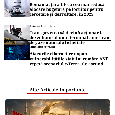
România, țara UE cu cea mai redusă
alocare bugetară pe locuitor pentru
cercetare și dezvoltare, în 2025
Puterea Financiara
Transgaz vrea să devină acționar la
dezvoltatorul unui terminal american
de gaze naturale lichefiate
Oficiuldestiri.ro
Atacurile cibernetice expun
vulnerabilitățile statului român: ANP
repetă scenariul e‑Terra. Ce ascund
comunicările oficiale și cine răspunde
pentru mentenanța IT a instituțiilor
publice
Alte Articole Importante