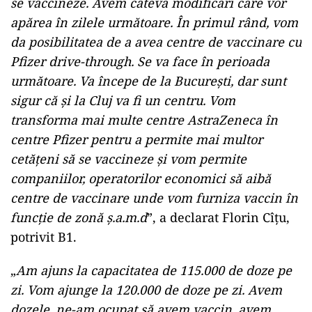
se vaccineze. Avem câteva modificări care vor
apărea în zilele următoare. În primul rând, vom
da posibilitatea de a avea centre de vaccinare cu
Pfizer drive-through. Se va face în perioada
următoare. Va începe de la București, dar sunt
sigur că și la Cluj va fi un centru. Vom
transforma mai multe centre AstraZeneca în
centre Pfizer pentru a permite mai multor
cetățeni să se vaccineze și vom permite
companiilor, operatorilor economici să aibă
centre de vaccinare unde vom furniza vaccin în
funcție de zonă ș.a.m.d
”, a declarat Florin Cîțu,
potrivit B1.
„
Am ajuns la capacitatea de 115.000 de doze pe
zi. Vom ajunge la 120.000 de doze pe zi. Avem
dozele, ne-am ocupat să avem vaccin, avem