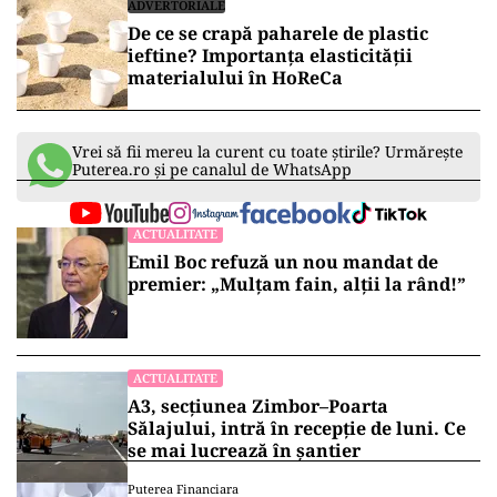
ADVERTORIALE
De ce se crapă paharele de plastic
ieftine? Importanța elasticității
materialului în HoReCa
Vrei să fii mereu la curent cu toate știrile? Urmărește
Puterea.ro și pe canalul de WhatsApp
ACTUALITATE
Emil Boc refuză un nou mandat de
premier: „Mulțam fain, alții la rând!”
ACTUALITATE
A3, secțiunea Zimbor–Poarta
Sălajului, intră în recepție de luni. Ce
se mai lucrează în șantier
Puterea Financiara