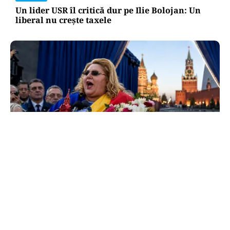
Un lider USR îl critică dur pe Ilie Bolojan: Un
liberal nu crește taxele
POLITICĂ
Tovarășa Șoșoacă: denunțată penal pentru
trădare și comunicarea de informații false
TOS
Politica Cookies
Protecția Datelor Personale