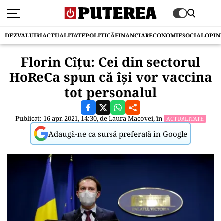
DEZVALUIRI
ACTUALITATE
POLITICĂ
FINANCIAR
ECONOMIE
SOCIAL
OPIN
Florin Cîțu: Cei din sectorul
HoReCa spun că își vor vaccina
tot personalul
Publicat: 16 apr. 2021, 14:30, de
Laura Macovei
, în
ACTUALITATE
Adaugă-ne ca sursă preferată în Google