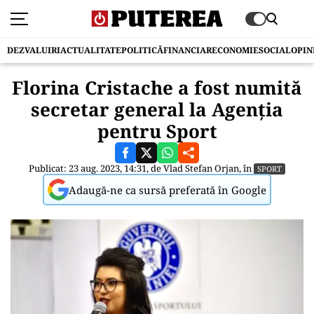
DEZVALUIRI
ACTUALITATE
POLITICĂ
FINANCIAR
ECONOMIE
SOCIAL
OPIN
Florina Cristache a fost numită
secretar general la Agenția
pentru Sport
Publicat: 23 aug. 2023, 14:31, de
Vlad Stefan Orjan
, în
SPORT
Adaugă-ne ca sursă preferată în Google