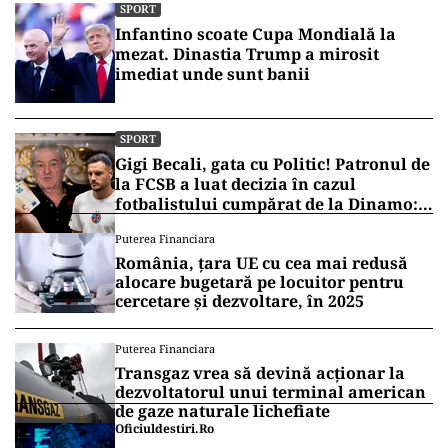
SPORT
Infantino scoate Cupa Mondială la
mezat. Dinastia Trump a mirosit
imediat unde sunt banii
SPORT
Gigi Becali, gata cu Politic! Patronul de
la FCSB a luat decizia în cazul
fotbalistului cumpărat de la Dinamo:
„Fac curățenie! Nu e de echipa asta”
Puterea Financiara
România, țara UE cu cea mai redusă
alocare bugetară pe locuitor pentru
cercetare și dezvoltare, în 2025
Puterea Financiara
Transgaz vrea să devină acționar la
dezvoltatorul unui terminal american
de gaze naturale lichefiate
Oficiuldestiri.ro