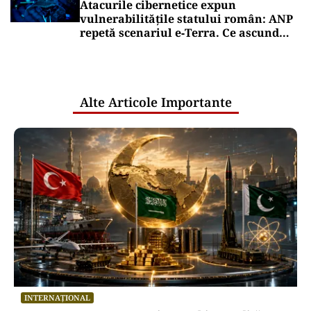
Atacurile cibernetice expun
vulnerabilitățile statului român: ANP
repetă scenariul e‑Terra. Ce ascund
comunicările oficiale și cine răspunde
pentru mentenanța IT a instituțiilor
publice
Alte Articole Importante
INTERNAȚIONAL