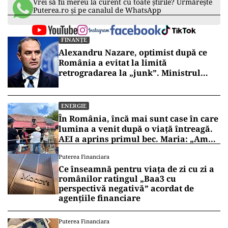
Vrei să fii mereu la curent cu toate știrile? Urmărește
Puterea.ro și pe canalul de WhatsApp
FINANȚE
Alexandru Nazare, optimist după ce
România a evitat la limită
retrogradarea la „junk”. Ministrul
anunță creștere economică de peste 2%
în 2027
ENERGIE
În România, încă mai sunt case în care
lumina a venit după o viață întreagă.
AEI a aprins primul bec. Maria: „Am
trăit la lumina lămpii”
Puterea Financiara
Ce înseamnă pentru viața de zi cu zi a
românilor ratingul „Baa3 cu
perspectivă negativă” acordat de
agențiile financiare
Puterea Financiara