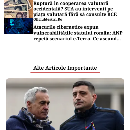
Ruptură în cooperarea valutară
occidentală? SUA au intervenit pe
piața valutară fără să consulte BCE
Oficiuldestiri.ro
Atacurile cibernetice expun
vulnerabilitățile statului român: ANP
repetă scenariul e‑Terra. Ce ascund
comunicările oficiale și cine răspunde
pentru mentenanța IT a instituțiilor
publice
Alte Articole Importante