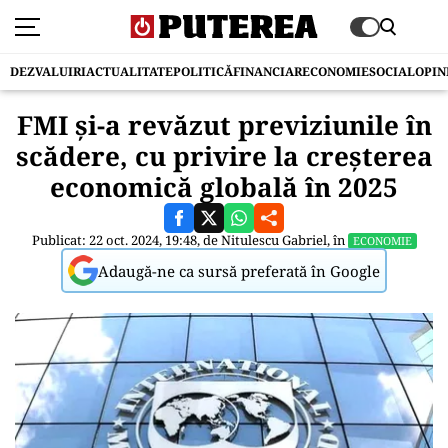
DEZVALUIRI
ACTUALITATE
POLITICĂ
FINANCIAR
ECONOMIE
SOCIAL
OPIN
FMI și-a revăzut previziunile în
scădere, cu privire la creșterea
economică globală în 2025
Publicat: 22 oct. 2024, 19:48, de
Nitulescu Gabriel
, în
ECONOMIE
Adaugă-ne ca sursă preferată în Google