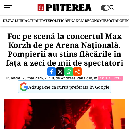
DEZVALUIRI
ACTUALITATE
POLITICĂ
FINANCIAR
ECONOMIE
SOCIAL
OPIN
Foc pe scenă la concertul Max
Korzh de pe Arena Națională.
Pompierii au stins flăcările în
fața a zeci de mii de spectatori
Publicat: 23 mai 2026, 21:18, de
Andreea Pavaloiu
, în
ACTUALITATE
Adaugă-ne ca sursă preferată în Google