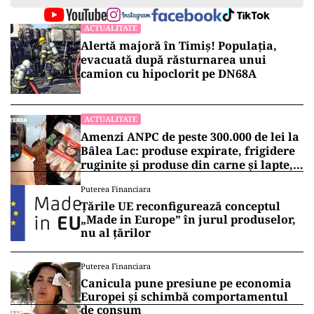
ACTUALITATE
Alertă majoră în Timiș! Populația,
evacuată după răsturnarea unui
camion cu hipoclorit pe DN68A
ACTUALITATE
Amenzi ANPC de peste 300.000 de lei la
Bâlea Lac: produse expirate, frigidere
ruginite și produse din carne și lapte,
lăsate la soare
Puterea Financiara
Țările UE reconfigurează conceptul
„Made in Europe” în jurul produselor,
nu al țărilor
Puterea Financiara
Canicula pune presiune pe economia
Europei și schimbă comportamentul
de consum