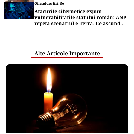
Oficiuldestiri.ro
Atacurile cibernetice expun
vulnerabilitățile statului român: ANP
repetă scenariul e‑Terra. Ce ascund
comunicările oficiale și cine răspunde
pentru mentenanța IT a instituțiilor
publice
Alte Articole Importante