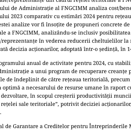
liului de Administraţie al FNGCIMM analiza cost/bene
nului 2023 comparativ cu estimări 2024 pentru reţeaua
estei analize vor fi însoţite de propuneri concrete de
iale a FNGCIMM, analizându-se inclusiv posibilitatea 
/reprezentanţe în vederea reducerii cheltuielilor la 
tă decizia acţionarilor, adoptată într-o ședință, în 1
gramului anual de activitate pentru 2024, cu stabili
dministraţie a unui program de recuperare creanţe p
le de îndeplinit de către reţeaua teritorială, precum 
optimă a necesarului de resurse umane în raport cu
i dezvoltare, în scopul creşterii productivităţii munci
ţelei sale teritoriale”, potrivit deciziei acționarilor
.
l de Garantare a Creditelor pentru Întreprinderile M