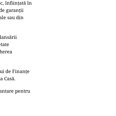
, înfiinţată în
de garanţii
ale sau din
ansării
etate
gherea
ui de Finanţe
a Casă.
ntare pentru