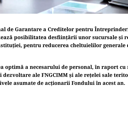
al de Garantare a Creditelor pentru Întreprinderi
zează posibilitatea desfiinţării unor sucursale și
nstituției, pentru reducerea cheltuielilor generale
 optimă a necesarului de personal, în raport cu 
şi dezvoltare ale FNGCIMM şi ale reţelei sale terito
ivele asumate de acţionarii Fondului în acest an.
Play