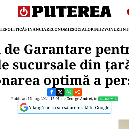
TE
POLITICĂ
FINANCIAR
ECONOMIE
SOCIAL
OPINII
ZVONURI
IN
 de Garantare pen
e sucursale din țar
onarea optimă a per
Publicat: 16 aug. 2024, 15:01, de
George Andrei
, în
ECONOMIE
Adaugă-ne ca sursă preferată în Google