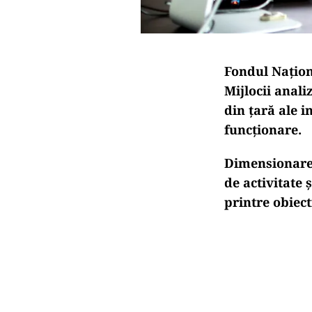
Fondul Naţion
Mijlocii anali
din țară ale i
funcționare.
Dimensionarea
de activitate 
printre obiect