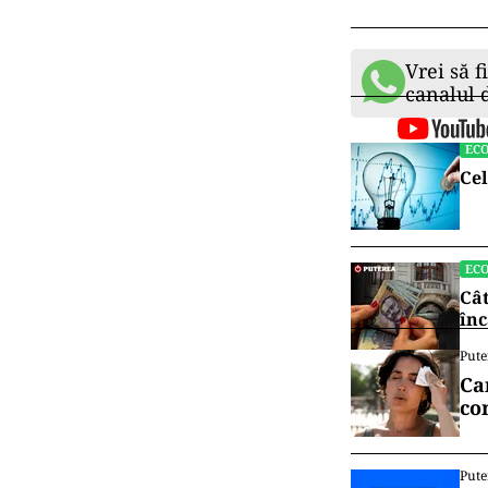
Vrei să f
canalul
EC
Cel
EC
Cât
înc
Pute
Ca
co
Pute