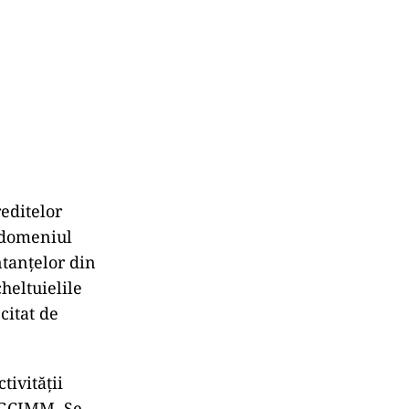
editelor
n domeniul
ntanţelor din
cheltuielile
citat de
tivităţii
FNGCIMM. Se