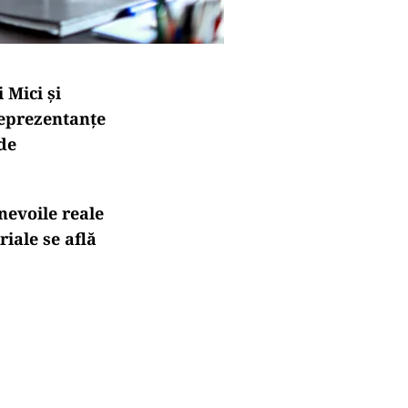
 Mici şi
 reprezentanțe
 de
nevoile reale
riale se află