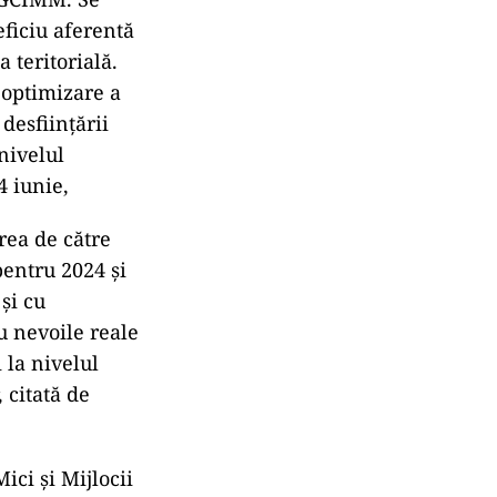
ficiu aferentă
 teritorială.
 optimizare a
desfiinţării
nivelul
4 iunie,
rea de către
entru 2024 şi
şi cu
 nevoile reale
i la nivelul
, citată de
ici şi Mijlocii