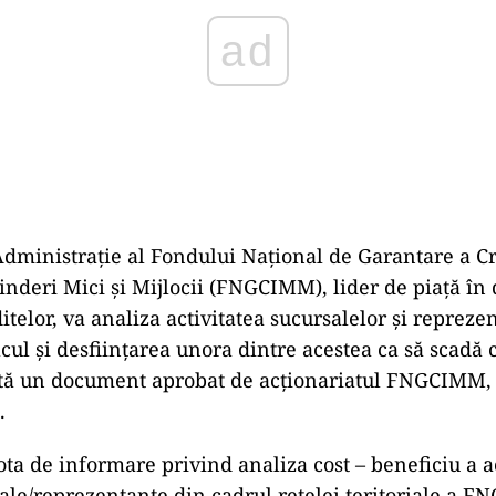
 Administraţie al Fondului Naţional de Garantare a Cr
inderi Mici şi Mijlocii (FNGCIMM), lider de piaţă î
itelor, va analiza activitatea sucursalelor şi repreze
alcul şi desfiinţarea unora dintre acestea ca să scadă 
tă un document aprobat de acționariatul FNGCIMM, 
.
ota de informare privind analiza cost – beneficiu a ac
sale/reprezentanţe din cadrul reţelei teritoriale a 