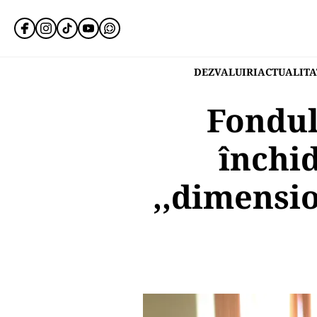
DEZVALUIRI
ACTUALITA
Fondul
închid
,,dimensi