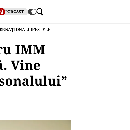
PODCAST
TERNAȚIONAL
LIFESTYLE
tru IMM
ă. Vine
sonalului”