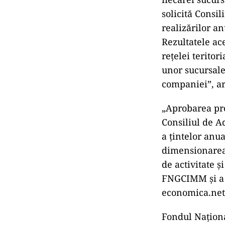
solicită Consi
realizărilor a
Rezultatele ac
reţelei teritor
unor sucursale
companiei”, ara
„Aprobarea pro
Consiliul de A
a ţintelor anua
dimensionarea 
de activitate ş
FNGCIMM şi a re
economica.net
Fondul Naţiona