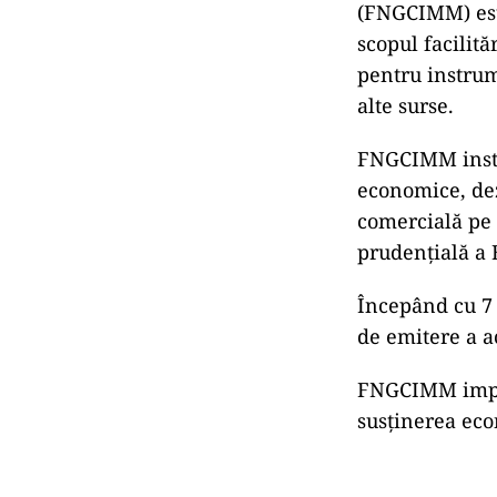
(FNGCIMM) este 
scopul facilită
pentru instrum
alte surse.
FNGCIMM instr
economice, dez
comercială pe 
prudenţială a 
Începând cu 7 
de emitere a a
FNGCIMM impl
susţinerea eco