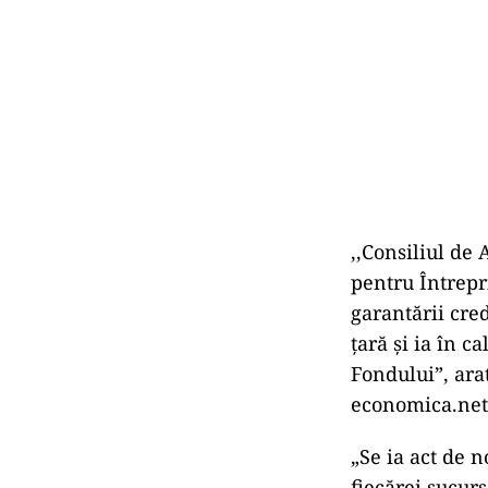
,,Consiliul de
pentru Întrepr
garantării cred
ţară şi ia în c
Fondului”, ara
economica.net
„Se ia act de n
fiecărei sucur