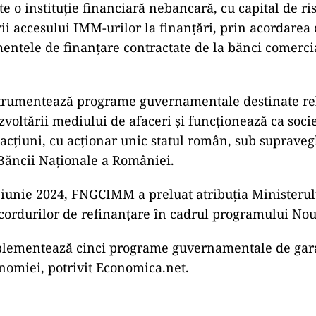
o instituţie financiară nebancară, cu capital de risc
rii accesului IMM-urilor la finanţări, prin acordarea 
entele de finanţare contractate de la bănci comerci
umentează programe guvernamentale destinate rel
voltării mediului de afaceri şi funcţionează ca soci
acţiuni, cu acţionar unic statul român, sub suprave
Băncii Naţionale a României.
iunie 2024, FNGCIMM a preluat atribuţia Ministerul
cordurilor de refinanţare în cadrul programului Nou
ementează cinci programe guvernamentale de gara
nomiei, potrivit Economica.net.