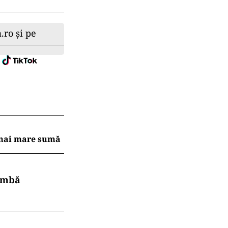
.ro și pe
a mai mare sumă
himbă