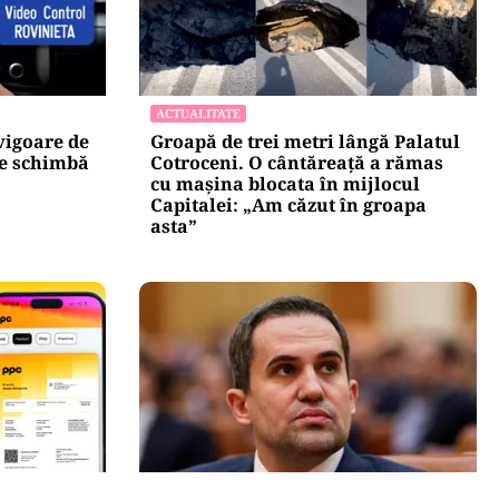
ACTUALITATE
vigoare de
Groapă de trei metri lângă Palatul
se schimbă
Cotroceni. O cântăreață a rămas
cu mașina blocata în mijlocul
Capitalei: „Am căzut în groapa
asta”
POLITICĂ