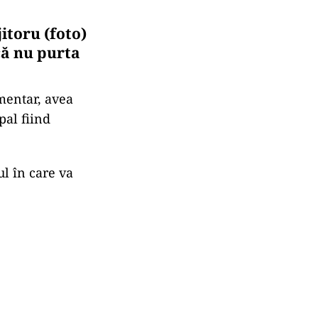
itoru (foto)
că nu purta
amentar, avea
pal fiind
ul în care va