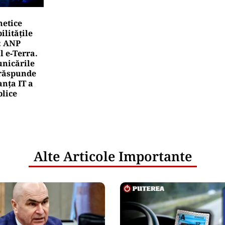
netice
litățile
: ANP
l e‑Terra.
nicările
e răspunde
nța IT a
blice
Alte Articole Importante