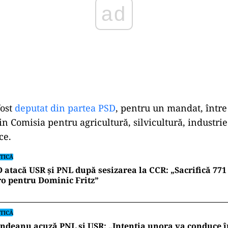
fost
deputat din partea PSD
, pentru un mandat, între 
in Comisia pentru agricultură, silvicultură, industri
ce.
TICĂ
 atacă USR și PNL după sesizarea la CCR: „Sacrifică 771
o pentru Dominic Fritz”
TICĂ
ndeanu acuză PNL și USR: „Intenția unora va conduce î