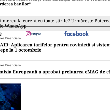
rderea banilor”
ii mereu la curent cu toate știrile? Urmărește Puterea
 de WhatsApp
rea Financiara
AIR: Aplicarea tarifelor pentru rovinietă și siste
cepe la 1 octombrie
rea Financiara
misia Europeană a aprobat preluarea eMAG de c