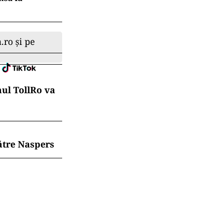
.ro și pe
mul TollRo va
ătre Naspers