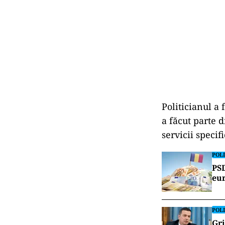
Politicianul a 
a făcut parte d
servicii specifi
POLI
PSD
eur
POLI
Gri