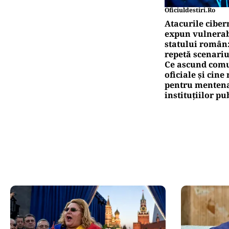
Oficiuldestiri.ro
Atacurile ciber
expun vulnerabi
statului român
repetă scenariu
Ce ascund comu
oficiale și cin
pentru mentena
instituțiilor pu