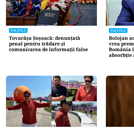
POLITICĂ
POLITICĂ
Tovarășa Șoșoacă: denunțată
Bolojan a
penal pentru trădare și
vrea premi
comunicarea de informații false
România în
absorbţie
ACTUALITATE
ACTUALITATE