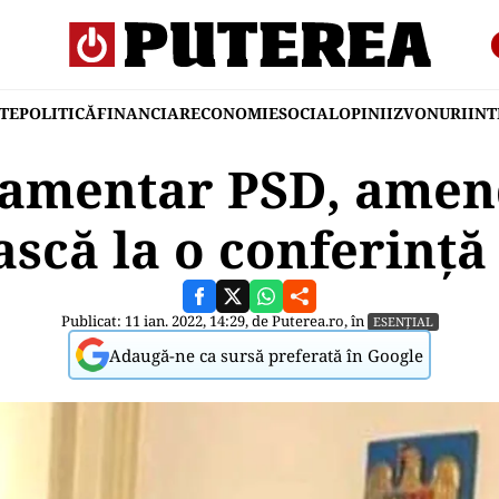
TE
POLITICĂ
FINANCIAR
ECONOMIE
SOCIAL
OPINII
ZVONURI
IN
lamentar PSD, amen
scă la o conferință
Publicat: 11 ian. 2022, 14:29, de
Puterea.ro
, în
ESENȚIAL
Adaugă-ne ca sursă preferată în Google