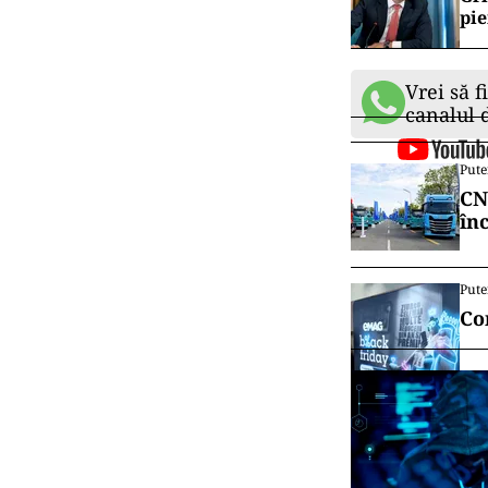
pie
Vrei să f
canalul
Pute
CN
în
Pute
Co