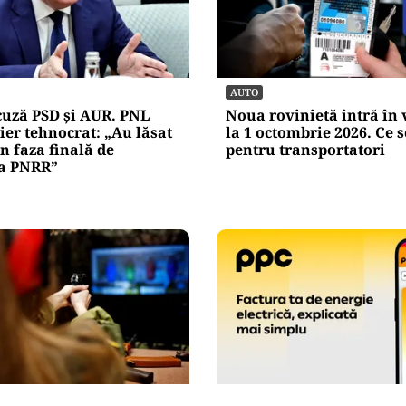
AUTO
cuză PSD și AUR. PNL
Noua rovinietă intră în 
er tehnocrat: „Au lăsat
la 1 octombrie 2026. Ce 
 faza finală de
pentru transportatori
 a PNRR”
ACTUALITATE