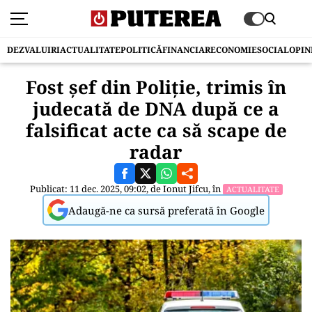
DEZVALUIRI
ACTUALITATE
POLITICĂ
FINANCIAR
ECONOMIE
SOCIAL
OPIN
Fost şef din Poliţie, trimis în
judecată de DNA după ce a
falsificat acte ca să scape de
radar
Publicat: 11 dec. 2025, 09:02, de
Ionut Jifcu
, în
ACTUALITATE
Adaugă-ne ca sursă preferată în Google