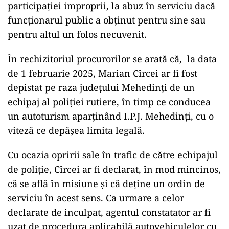
participației improprii, la abuz în serviciu dacă
funcționarul public a obținut pentru sine sau
pentru altul un folos necuvenit.
În rechizitoriul procurorilor se arată că, la data
de 1 februarie 2025, Marian Cîrcei ar fi fost
depistat pe raza județului Mehedinți de un
echipaj al poliției rutiere, în timp ce conducea
un autoturism aparținând I.P.J. Mehedinți, cu o
viteză ce depășea limita legală.
Cu ocazia opririi sale în trafic de către echipajul
de poliție, Cîrcei ar fi declarat, în mod mincinos,
că se află în misiune și că deține un ordin de
serviciu în acest sens. Ca urmare a celor
declarate de inculpat, agentul constatator ar fi
uzat de procedura aplicabilă autovehiculelor cu