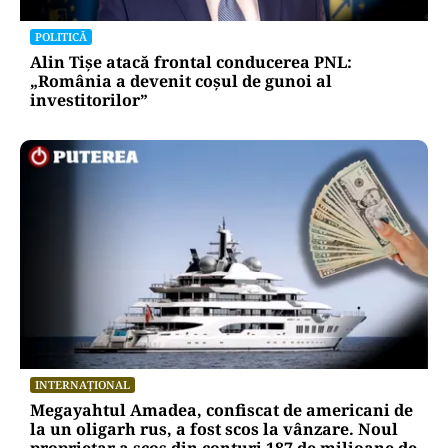
POLITICĂ
Alin Tișe atacă frontal conducerea PNL:
„România a devenit coșul de gunoi al
investitorilor”
INTERNAȚIONAL
Megayahtul Amadea, confiscat de americani de
la un oligarh rus, a fost scos la vânzare. Noul
proprietar a scos din conturi 187 de milioane de