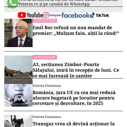
Puterea.ro și pe canalul de WhatsApp
ACTUALITATE
Emil Boc refuză un nou mandat de
premier: „Mulțam fain, alții la rând!”
ACTUALITATE
A3, secțiunea Zimbor–Poarta
Sălajului, intră în recepție de luni. Ce
se mai lucrează în șantier
Puterea Financiara
România, țara UE cu cea mai redusă
alocare bugetară pe locuitor pentru
cercetare și dezvoltare, în 2025
Puterea Financiara
Transgaz vrea să devină acționar la