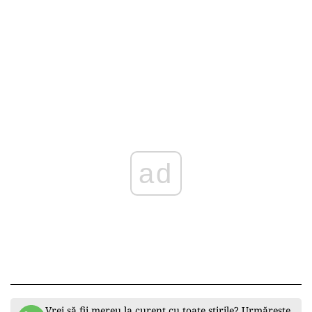
ad
Vrei să fii mereu la curent cu toate știrile? Urmărește