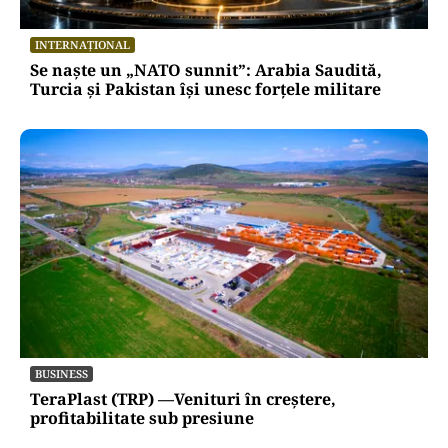
INTERNAȚIONAL
Se naște un „NATO sunnit”: Arabia Saudită,
Turcia și Pakistan își unesc forțele militare
BUSINESS
TeraPlast (TRP) —Venituri în creștere,
profitabilitate sub presiune