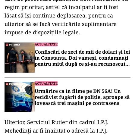
regim prioritar, astfel că inculpatul ar fi fost
lăsat să își continue deplasarea, pentru ca
ulterior să se facă verificările suplimentare
impuse de dispozițiile legale.
ACTUALITATE
Confiscări de zeci de mii de dolari și lei
în Constanța. Doi vameși, condamnați
pentru mită după ce și-au recunoscut
faptele în fața DNA
ACTUALITATE
Urmărire ca în filme pe DN 56A! Un
recidivist fugărit de poliție, aproape să
lovească trei mașini pe contrasens
Ulterior, Serviciul Rutier din cadrul I.P.J.
Mehedinți ar fi înaintat o adresă la I.P.J.