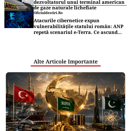
dezvoltatorul unui terminal american
de gaze naturale lichefiate
Oficiuldestiri.ro
Atacurile cibernetice expun
vulnerabilitățile statului român: ANP
repetă scenariul e‑Terra. Ce ascund
comunicările oficiale și cine răspunde
pentru mentenanța IT a instituțiilor
publice
Alte Articole Importante