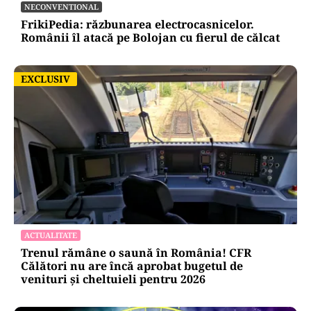
De ce au fost blocate temporar la vânzare
Colebil și Panzcebil
NECONVENTIONAL
FrikiPedia: răzbunarea electrocasnicelor.
Românii îl atacă pe Bolojan cu fierul de călcat
EXCLUSIV
EXCLUSIV