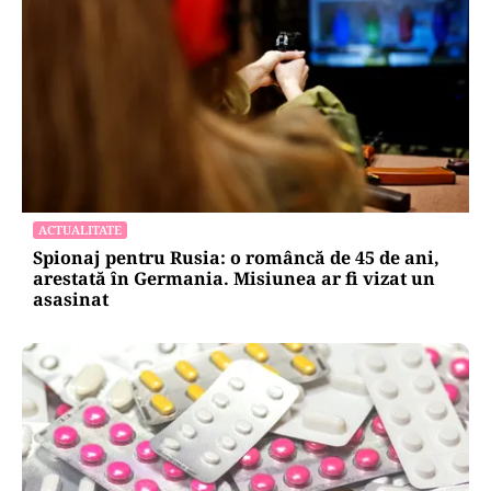
ACTUALITATE
20 de grătare și sute de metri de mese: cum a
intrat Selly în Guinness World Records la
Nibiru