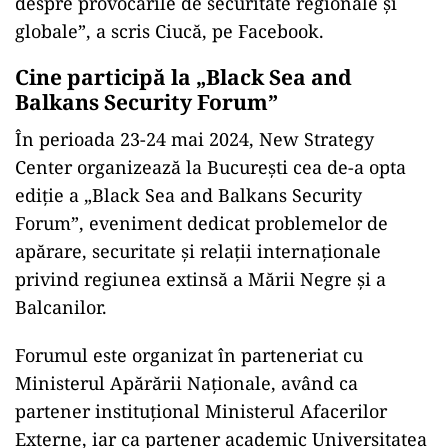
“Am avut onoarea să îl primesc, astăzi, la
Senatul României, pe Generalul în rezervă
David Petraeus, fostul director al CIA. Discuții
despre provocările de securitate regionale și
globale”, a scris Ciucă, pe Facebook.
Cine participă la „Black Sea and
Balkans Security Forum”
În perioada 23-24 mai 2024, New Strategy