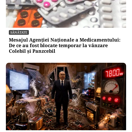
ACTUALITATE
Spionaj pentru Rusia: o româncă de 45 de ani,
arestată în Germania. Misiunea ar fi vizat un
asasinat
SĂNĂTATE
Mesajul Agenției Naționale a Medicamentului: