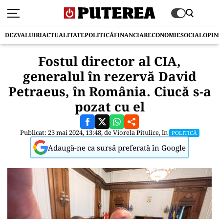
DEZVALUIRI
ACTUALITATE
POLITICĂ
FINANCIAR
ECONOMIE
SOCIAL
OPIN
Fostul director al CIA,
generalul în rezervă David
Petraeus, în România. Ciucă s-a
pozat cu el
Publicat: 23 mai 2024, 13:48, de
Viorela Pitulice
, în
POLITICĂ
Adaugă-ne ca sursă preferată în Google