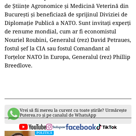
Center organizează la București cea de-a opta
ediție a „Black Sea and Balkans Security
Forum”, eveniment dedicat problemelor de
apărare, securitate și relații internaționale
privind regiunea extinsă a Mării Negre și a
Balcanilor.
Forumul este organizat în parteneriat cu
Ministerul Apărării Naționale, având ca
partener instituțional Ministerul Afacerilor
Externe, iar ca partener academic Universitatea
de Științe Agronomice și Medicină Veterină din
București și beneficiază de sprijinul Diviziei de
Diplomație Publică a NATO. Sunt invitați experți
de renume mondial, cum ar fi economistul
Nouriel Roubini, Generalul (rez) David Petraues,