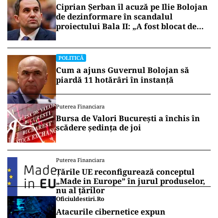
fostul șef la CIA sau fostul Comandant al
Forțelor NATO în Europa, Generalul (rez) Phillip
Breedlove.
Vrei să fii mereu la curent cu toate știrile? Urmărește
Puterea.ro și pe canalul de WhatsApp
POLITICĂ
Ciprian Șerban îl acuză pe Ilie Bolojan
de dezinformare în scandalul
proiectului Bala II: „A fost blocat de
Comisia Europeană, nu abandonat”
POLITICĂ
Cum a ajuns Guvernul Bolojan să