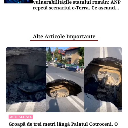
piardă 11 hotărâri în instanță
Puterea Financiara
Bursa de Valori București a închis în
scădere ședința de joi
Puterea Financiara
Țările UE reconfigurează conceptul
„Made in Europe” în jurul produselor,
nu al țărilor
Oficiuldestiri.ro
Atacurile cibernetice expun
vulnerabilitățile statului român: ANP
repetă scenariul e‑Terra. Ce ascund
comunicările oficiale și cine răspunde
pentru mentenanța IT a instituțiilor
publice
Alte Articole Importante