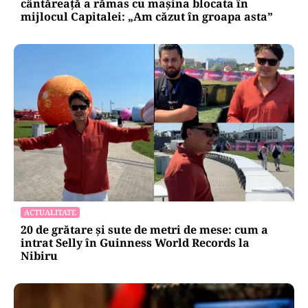
ACTUALITATE
Groapă de trei metri lângă Palatul Cotroceni. O
cântăreață a rămas cu mașina blocata în
mijlocul Capitalei: „Am căzut în groapa asta”