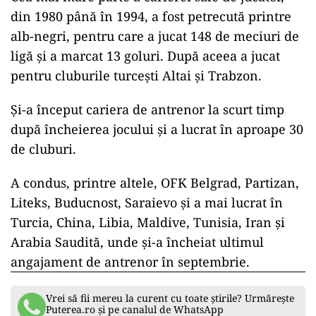
Ca antrenor, Miodrag Jesic a activat în România,
la echipa de primă ligă CS Otopeni, în sezonul
2008-09.
El a mai antrenat, printre altele, formaţiile
Partizan Belgrad, Slavia Sofia, ŢSKA Sofia, Litex
Loveci şi multe echipe din zona Golfului.
Cea mai mare parte a carierei sale de jucător,
din 1980 până în 1994, a fost petrecută printre
alb-negri, pentru care a jucat 148 de meciuri de
ligă și a marcat 13 goluri. După aceea a jucat
pentru cluburile turcești Altai și Trabzon.