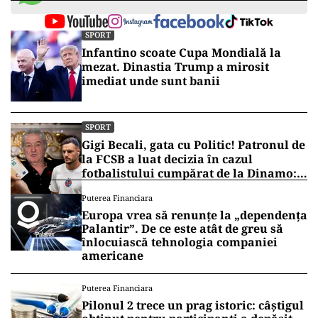
Și-a început cariera de antrenor la scurt timp
după încheierea jocului și a lucrat în aproape 30
de cluburi.
A condus, printre altele, OFK Belgrad, Partizan,
Liteks, Buducnost, Saraievo și a mai lucrat în
Turcia, China, Libia, Maldive, Tunisia, Iran și
Arabia Saudită, unde și-a încheiat ultimul
angajament de antrenor în septembrie.
Vrei să fii mereu la curent cu toate știrile? Urmărește
Puterea.ro și pe canalul de WhatsApp
SPORT
Infantino scoate Cupa Mondială la
mezat. Dinastia Trump a mirosit
imediat unde sunt banii