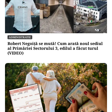
POLITICĂ
Condițiile lui Bolojan pentru viitorul premier.
PNL ridică șapte bariere în calea noului guvern
ADMINISTRATIE