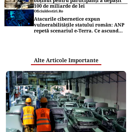
SPORT
Gigi Becali, gata cu Politic! Patronul de
la FCSB a luat decizia în cazul
fotbalistului cumpărat de la Dinamo:
„Fac curățenie! Nu e de echipa asta”
Puterea Financiara
Europa vrea să renunțe la „dependența
Palantir”. De ce este atât de greu să
înlocuiască tehnologia companiei
americane
Puterea Financiara
Pilonul 2 trece un prag istoric: câștigul
obținut pentru participanți a depășit
100 de miliarde de lei
Oficiuldestiri.ro
Atacurile cibernetice expun
vulnerabilitățile statului român: ANP
repetă scenariul e‑Terra. Ce ascund
comunicările oficiale și cine răspunde
pentru mentenanța IT a instituțiilor