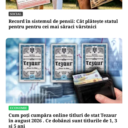
Robert Negoiță se mută! Cum arată noul sediul
al Primăriei Sectorului 3, edilul a făcut turul
(VIDEO)
SOCIAL
Record în sistemul de pensii: Cât plătește statul
pentru pentru cei mai săraci vârstnici