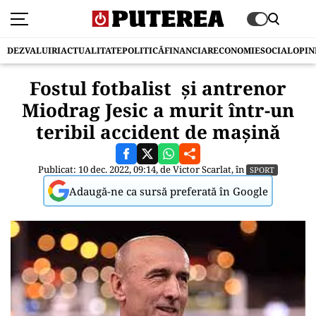
DEZVALUIRI
ACTUALITATE
POLITICĂ
FINANCIAR
ECONOMIE
SOCIAL
OPIN
Fostul fotbalist și antrenor
Miodrag Jesic a murit într-un
teribil accident de mașină
Publicat: 10 dec. 2022, 09:14, de
Victor Scarlat
, în
SPORT
Adaugă-ne ca sursă preferată în Google