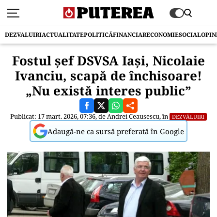
DEZVALUIRI
ACTUALITATE
POLITICĂ
FINANCIAR
ECONOMIE
SOCIAL
OPIN
Fostul șef DSVSA Iași, Nicolaie
Ivanciu, scapă de închisoare!
„Nu există interes public”
Publicat: 17 mart. 2026, 07:36, de
Andrei Ceausescu
, în
DEZVĂLUIRI
Adaugă-ne ca sursă preferată în Google