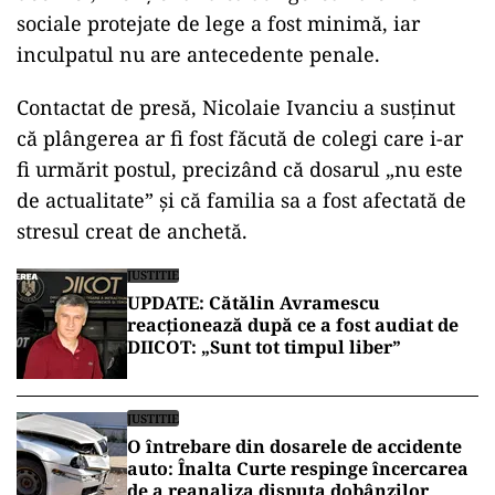
sociale protejate de lege a fost minimă, iar
inculpatul nu are antecedente penale.
Contactat de presă, Nicolaie Ivanciu a susținut
că plângerea ar fi fost făcută de colegi care i-ar
fi urmărit postul, precizând că dosarul „nu este
de actualitate” și că familia sa a fost afectată de
stresul creat de anchetă.
JUSTITIE
UPDATE: Cătălin Avramescu
reacționează după ce a fost audiat de
DIICOT: „Sunt tot timpul liber”
JUSTITIE
O întrebare din dosarele de accidente
auto: Înalta Curte respinge încercarea
de a reanaliza disputa dobânzilor