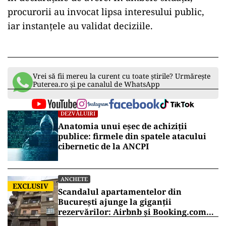
procurorii au invocat lipsa interesului public,
iar instanțele au validat deciziile.
Vrei să fii mereu la curent cu toate știrile? Urmărește
Puterea.ro și pe canalul de WhatsApp
DEZVĂLUIRI
Anatomia unui eșec de achiziții
publice: firmele din spatele atacului
cibernetic de la ANCPI
ANCHETE
EXCLUSIV
Scandalul apartamentelor din
București ajunge la giganții
rezervărilor: Airbnb și Booking.com
anunță măsuri și cer respectarea legii