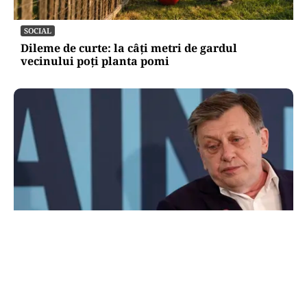
SOCIAL
Dileme de curte: la câți metri de gardul
vecinului poți planta pomi
POLITICĂ
Pe cine vede premier Crin Antonescu în locul
lui Ilie Bolojan. Numele pe care l-ar desemna,
dacă ar fi președinte