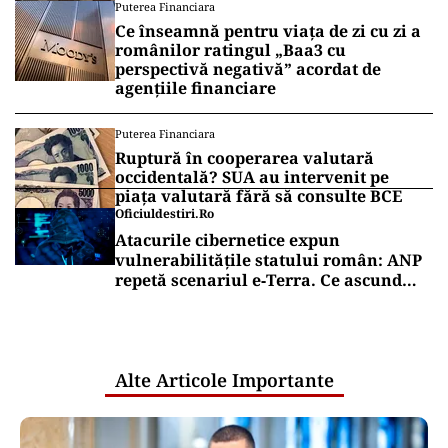
Puterea Financiara
Ce înseamnă pentru viața de zi cu zi a
românilor ratingul „Baa3 cu
perspectivă negativă” acordat de
agențiile financiare
Puterea Financiara
Ruptură în cooperarea valutară
occidentală? SUA au intervenit pe
piața valutară fără să consulte BCE
Oficiuldestiri.ro
Atacurile cibernetice expun
vulnerabilitățile statului român: ANP
repetă scenariul e‑Terra. Ce ascund
comunicările oficiale și cine răspunde
pentru mentenanța IT a instituțiilor
publice
Alte Articole Importante